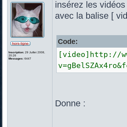
insérez les vidéo
avec la balise [ vid
Code:
[video]http://w
Inscription:
29 Juillet 2008,
20:26
Messages:
6447
v=gBelSZAx4ro&f
Donne :