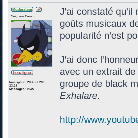
J'ai constaté qu'i
Seigneur Canard
goûts musicaux d
popularité n'est p
J'ai donc l'honne
avec un extrait de
groupe de black m
Inscription:
28 Août 2008,
23:18
Messages:
1945
Exhalare
.
http://www.youtu