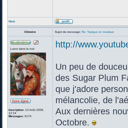
Haut
Chimère
Sujet du message:
Re: Topique en musique
http://www.yout
Lueur dans la nuit
Un peu de douceur
des Sugar Plum Fa
que j'adore person
mélancolie, de l'aé
Aux dernières nou
Inscription:
13 Août 2008,
12:14
Messages:
6174
Octobre.