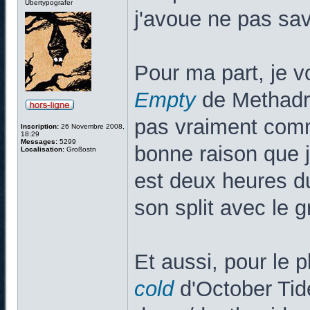
Übertypografer
j'avoue ne pas sav
Pour ma part, je v
Empty
de Methadro
pas vraiment comme
Inscription:
26 Novembre 2008,
18:29
Messages:
5299
bonne raison que j'
Localisation:
Großostn
est deux heures d
son split avec le g
Et aussi, pour le p
cold
d'October Tid