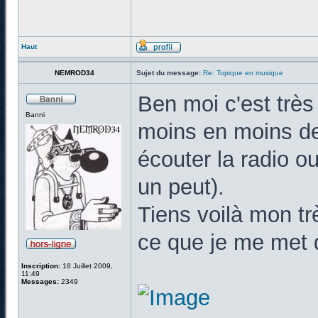
Haut
NEMROD34
Sujet du message:
Re: Topique en musique
Ben moi c'est très 
Banni
moins en moins de
écouter la radio o
un peut).
Tiens voilà mon tr
ce que je me met 
Inscription:
18 Juillet 2009,
11:49
Messages:
2349