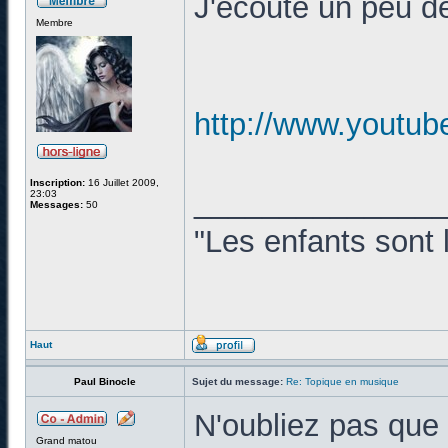
J'écoute un peu d
Membre
http://www.yout
Inscription:
16 Juillet 2009,
______________
23:03
Messages:
50
"Les enfants sont 
Haut
Paul Binocle
Sujet du message:
Re: Topique en musique
N'oubliez pas que 
Grand matou