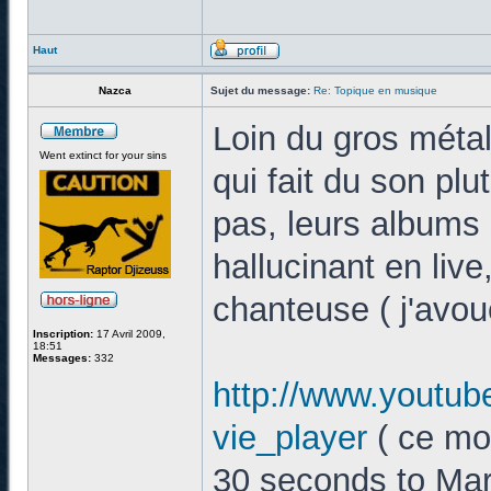
Haut
Nazca
Sujet du message:
Re: Topique en musique
Loin du gros méta
Went extinct for your sins
qui fait du son p
pas, leurs albums 
hallucinant en liv
chanteuse ( j'avou
Inscription:
17 Avril 2009,
18:51
Messages:
332
http://www.youtu
vie_player
( ce mo
30 seconds to Mar