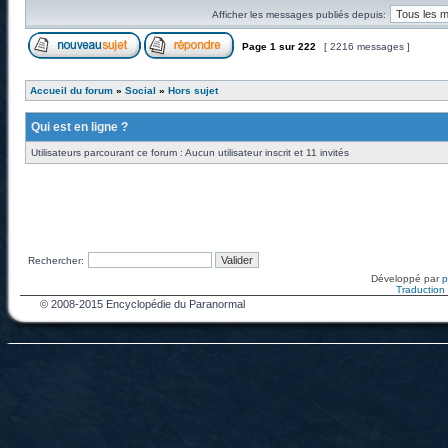
Afficher les messages publiés depuis:
Page
1
sur
222
[ 2216 messages ]
Accueil du forum
»
Social
»
Hors sujet
Qui est en ligne ?
Utilisateurs parcourant ce forum : Aucun utilisateur inscrit et 11 invités
Rechercher:
Développé par
Traduction f
© 2008-2015 Encyclopédie du Paranormal