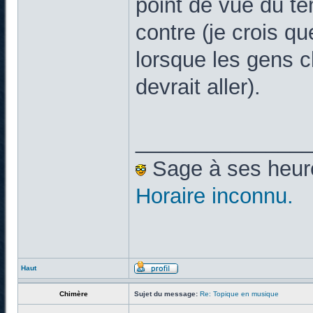
point de vue du t
contre (je crois q
lorsque les gens c
devrait aller).
______________
Sage à ses heures
Horaire inconnu.
Haut
Chimère
Sujet du message:
Re: Topique en musique