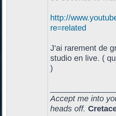
http://www.youtu
re=related
J'ai rarement de 
studio en live. ( q
)
______________
Accept me into you
heads off.
Cretac