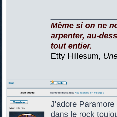
______________
Même si on ne no
arpenter, au-dessu
tout entier.
Etty Hillesum,
Une
Haut
aigledusud
Sujet du message:
Re: Topique en musique
J'adore Paramore 
Mars attacks
dans le rock toujo