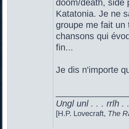
doom/death, side 
Katatonia. Je ne 
groupe me fait un t
chansons qui évoq
fin...
Je dis n'importe qu
______________
Ungl unl . . . rrlh . 
[H.P. Lovecraft,
The Ra