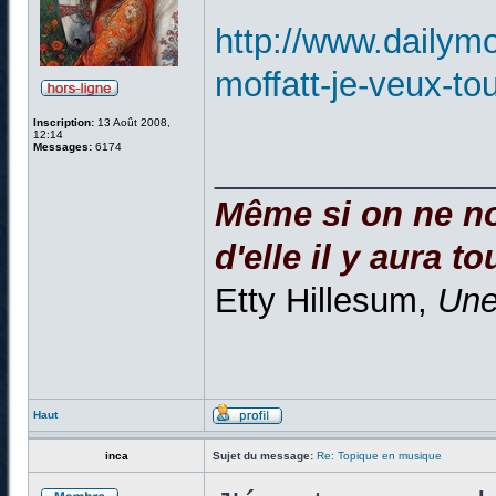
http://www.dailym
moffatt-je-veux-to
Inscription:
13 Août 2008,
12:14
Messages:
6174
______________
Même si on ne no
d'elle il y aura to
Etty Hillesum,
Une
Haut
inca
Sujet du message:
Re: Topique en musique