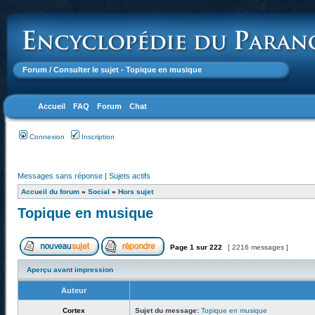
Forum
/ Consulter le sujet - Topique en musique
Accueil
FAQ
Forum
Chat
Connexion
Inscription
Messages sans réponse
|
Sujets actifs
Accueil du forum
»
Social
»
Hors sujet
Topique en musique
Page
1
sur
222
[ 2216 messages ]
Aperçu avant impression
Auteur
Cortex
Sujet du message:
Topique en musique