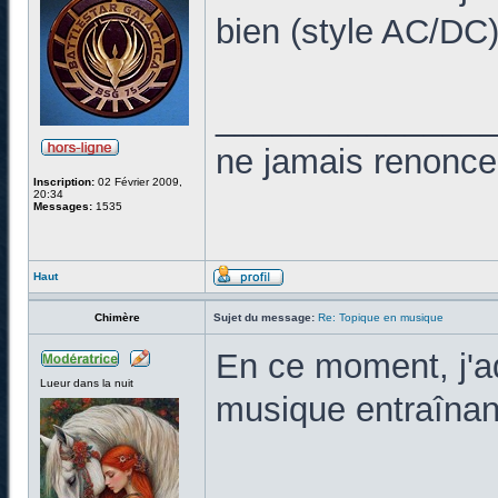
bien (style AC/DC)
______________
ne jamais renonce
Inscription:
02 Février 2009,
20:34
Messages:
1535
Haut
Chimère
Sujet du message:
Re: Topique en musique
En ce moment, j'ad
Lueur dans la nuit
musique entraînant