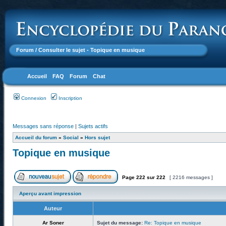
Forum
/ Consulter le sujet - Topique en musique
Accueil
FAQ
Forum
Chat
Connexion
Inscription
Messages sans réponse
|
Sujets actifs
Accueil du forum
»
Social
»
Hors sujet
Topique en musique
Page
222
sur
222
[ 2216 messages ]
Aperçu avant impression
Auteur
Ar Soner
Sujet du message:
Re: Topique en musique