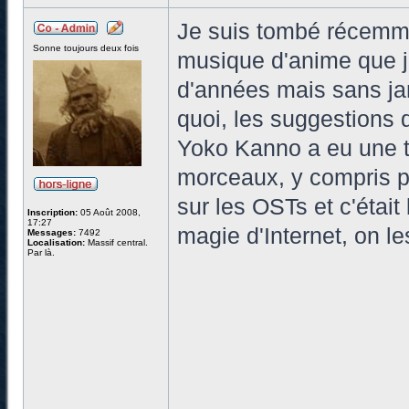
Je suis tombé récemme
Sonne toujours deux fois
musique d'anime que j'
d'années mais sans ja
quoi, les suggestions 
Yoko Kanno a eu une t
morceaux, y compris po
sur les OSTs et c'étai
Inscription:
05 Août 2008,
17:27
magie d'Internet, on l
Messages:
7492
Localisation:
Massif central.
Par là.