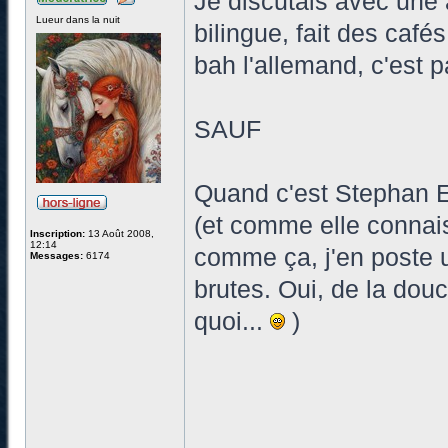
Je discutais avec une 
Lueur dans la nuit
bilingue, fait des café
bah l'allemand, c'est p
SAUF
Quand c'est Stephan Ei
(et comme elle connais
Inscription:
13 Août 2008,
12:14
comme ça, j'en poste 
Messages:
6174
brutes. Oui, de la dou
quoi...
)