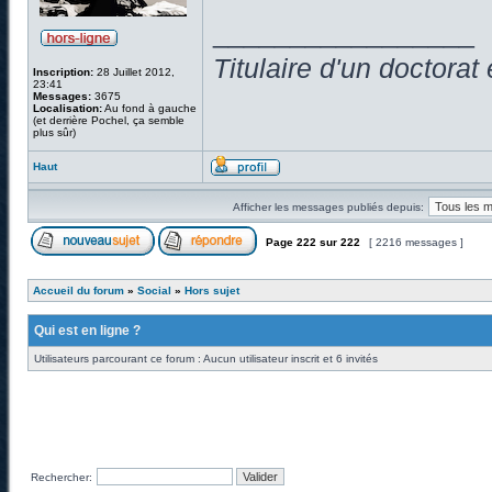
_________________
Titulaire d'un doctora
Inscription:
28 Juillet 2012,
23:41
Messages:
3675
Localisation:
Au fond à gauche
(et derrière Pochel, ça semble
plus sûr)
Haut
Afficher les messages publiés depuis:
Page
222
sur
222
[ 2216 messages ]
Accueil du forum
»
Social
»
Hors sujet
Qui est en ligne ?
Utilisateurs parcourant ce forum : Aucun utilisateur inscrit et 6 invités
Rechercher: