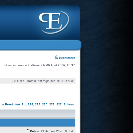
Rechercher
Nous sommes actuellement le 06 Août 2026, 10:37
Le fuseau horaire est réglé sur UTC+1 heure
age
Précédent
1
...
218
,
219
,
220
,
221
,
222
Suivant
Publié:
21 Janvier 2026, 00:34