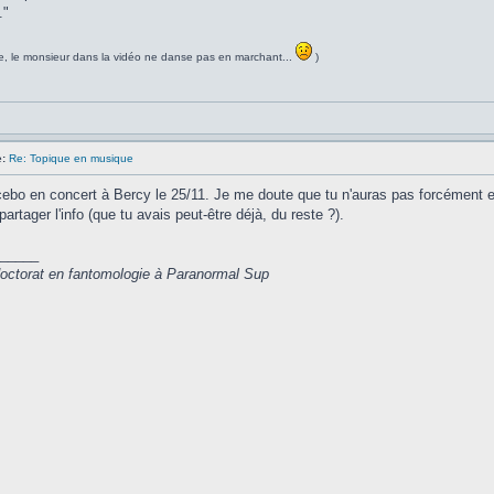
."
ue, le monsieur dans la vidéo ne danse pas en marchant...
)
:
Re: Topique en musique
ebo en concert à Bercy le 25/11. Je me doute que tu n'auras pas forcément env
artager l'info (que tu avais peut-être déjà, du reste ?).
_____
 doctorat en fantomologie à Paranormal Sup