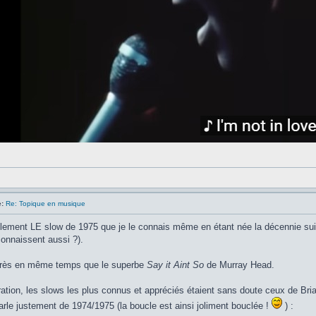
:
Re: Topique en musique
llement LE slow de 1975 que je le connais même en étant née la décennie suiva
onnaissent aussi ?).
 près en même temps que le superbe
Say it Aint So
de Murray Head.
tion, les slows les plus connus et appréciés étaient sans doute ceux de Bria
arle justement de 1974/1975 (la boucle est ainsi joliment bouclée !
) :