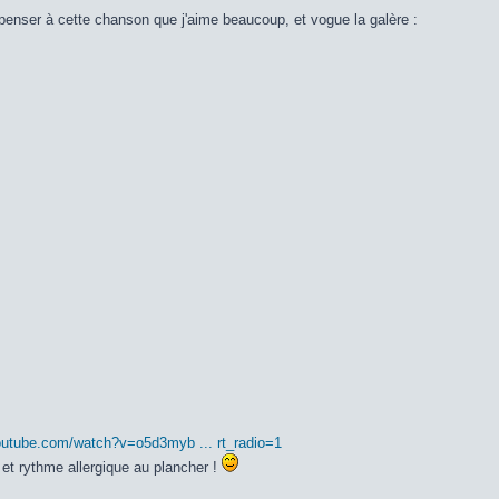
penser à cette chanson que j'aime beaucoup, et vogue la galère :
outube.com/watch?v=o5d3myb ... rt_radio=1
 et rythme allergique au plancher !