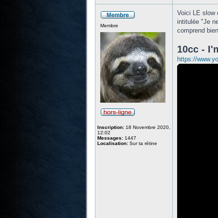
Voici LE slow
intitulée "Je 
Membre
comprend bien 
10cc - I
https://www.
Inscription:
18 Novembre 2020,
12:02
Messages:
1447
Localisation:
Sur ta rétine