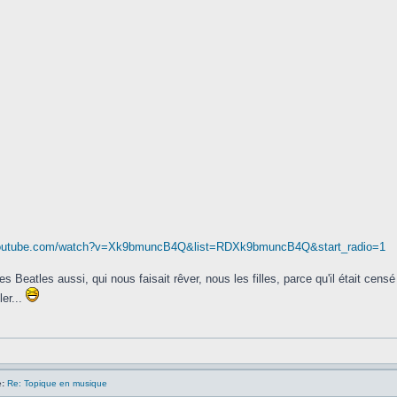
youtube.com/watch?v=Xk9bmuncB4Q&list=RDXk9bmuncB4Q&start_radio=1
s Beatles aussi, qui nous faisait rêver, nous les filles, parce qu'il était cen
er...
:
Re: Topique en musique