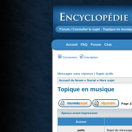
Forum
/ Consulter le sujet - Topique en musiq
Accueil
FAQ
Forum
Chat
Connexion
Inscription
Messages sans réponse
|
Sujets actifs
Accueil du forum
»
Social
»
Hors sujet
Topique en musique
Page
2
Aperçu avant impression
Auteur
patto
Sujet du message