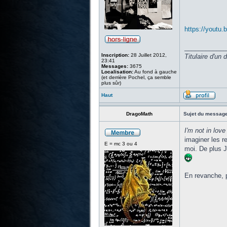
https://youtu
____________
Inscription:
28 Juillet 2012,
Titulaire d'un
23:41
Messages:
3675
Localisation:
Au fond à gauche
(et derrière Pochel, ça semble
plus sûr)
Haut
DragoMath
Sujet du message
I'm not in love
imaginer les r
E = mc 3 ou 4
moi. De plus J
En revanche, p