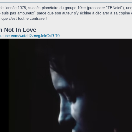
 de l'année 1975, succès planétaire du groupe 10cc (prononcer "TENcici"), u
ne suis pas amoureux" parce que son auteur s'y échine à déclarer à sa copine q
que c'est tout le contraire !
'm Not In Love
youtube.com/watch?v=cgJckGsR-T0