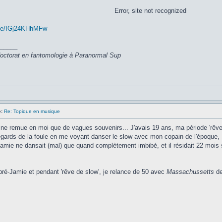
Error, site not recognized
.be/IGj24KHhMFw
_____
 doctorat en fantomologie à Paranormal Sup
:
Re: Topique en musique
ne remue en moi que de vagues souvenirs... J'avais 19 ans, ma période 'rêve 
egards de la foule en me voyant danser le slow avec mon copain de l'époque, 
amie ne dansait (mal) que quand complètement imbibé, et il résidait 22 mois
ré-Jamie et pendant 'rêve de slow', je relance de 50 avec
Massachussetts
de