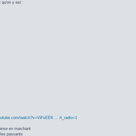
 qu'on y est :
outube.com/watch?v=ViFsEEK ... rt_radio=1
danse en marchant
e les passants