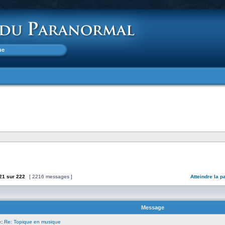
ue
21
sur
222
[ 2216 messages ]
Atteindre la p
Message
:
Re: Topique en musique