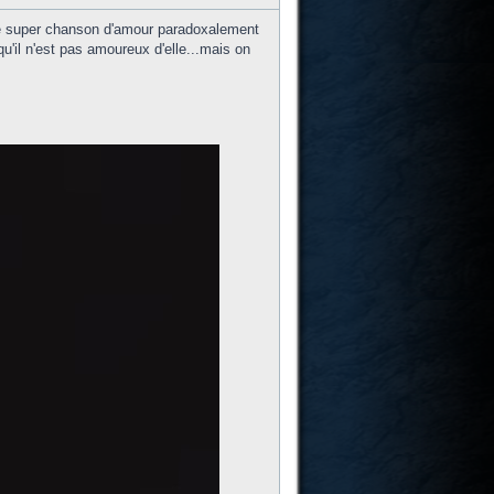
ne super chanson d'amour paradoxalement
u'il n'est pas amoureux d'elle...mais on