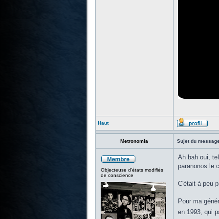
Haut
Metronomia
Sujet du message
Ah bah oui, te
paranonos le c
Objecteuse d'états modifiés
de conscience
C'était à peu
Pour ma généra
en 1993, qui p