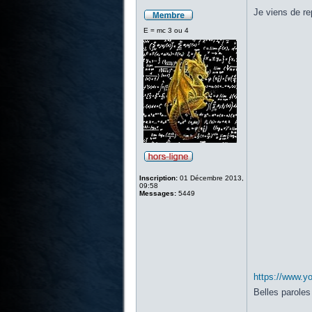
Je viens de re
E = mc 3 ou 4
Inscription:
01 Décembre 2013,
09:58
Messages:
5449
https://www.y
Belles paroles