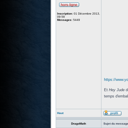
Inscription:
01 Décembre 2013,
09:58
Messages:
5449
https://www.
Et
Hey Jude
de
temps d'emball
Haut
DragoMath
Sujet du message