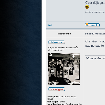
C'est déjà ça..
(mais je suis déç
Haut
Metronomia
Sujet du message
Chimère : Plac
pas ne pas te p
Objecteuse d'états modifiés
de conscience
____________
Titulaire d'un
Inscription:
28 Juillet 2012,
23:41
Messages:
3675
Localisation:
Au fond à gauche