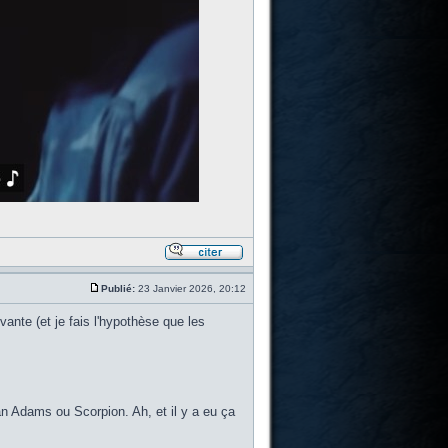
Publié:
23 Janvier 2026, 20:12
nte (et je fais l'hypothèse que les
n Adams ou Scorpion. Ah, et il y a eu ça