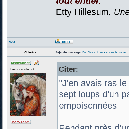
tout entier.
Etty Hillesum,
Une
Haut
Chimère
Sujet du message:
Re: Des animaux et des humains...
Citer:
Lueur dans la nuit
"J'en avais ras-le
sept loups d'un p
empoisonnées
Pendant près d'un