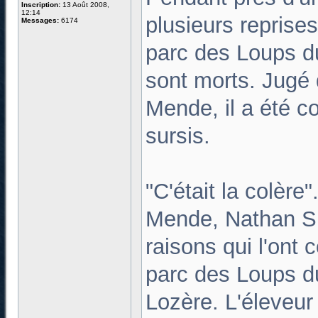
Inscription:
13 Août 2008,
12:14
plusieurs repris
Messages:
6174
parc des Loups d
sont morts. Jugé 
Mende, il a été 
sursis.
"C'était la colère
Mende, Nathan S.,
raisons qui l'ont
parc des Loups d
Lozère. L'éleveur