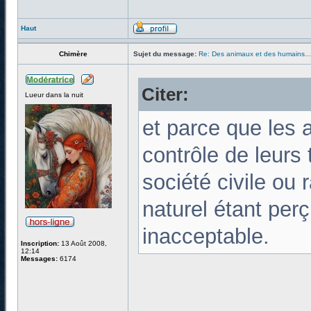
Haut
Chimère
Sujet du message:
Re: Des animaux et des humains...
Citer:
Lueur dans la nuit
et parce que les 
contrôle de leurs 
société civile ou
naturel étant pe
inacceptable.
Inscription:
13 Août 2008,
12:14
Messages:
6174