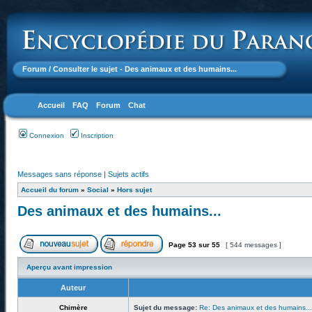
Forum
/ Consulter le sujet - Des animaux et des humains...
Accueil
FAQ
Forum
Chat
Connexion
Inscription
Messages sans réponse
|
Sujets actifs
Accueil du forum
»
Social
»
Hors sujet
Des animaux et des humains...
Page
53
sur
55
[ 544 messages ]
Aperçu avant impression
Auteur
Chimère
Sujet du message:
Re: Des animaux et des humains...