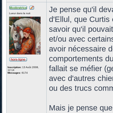
Je pense qu'il dev
Lueur dans la nuit
d'Ellul, que Curtis 
savoir qu'il pouvai
et/ou avec certai
avoir nécessaire 
comportements du c
fallait se méfier (
Inscription:
13 Août 2008,
12:14
Messages:
6174
avec d'autres chie
ou des trucs comm
Mais je pense que 