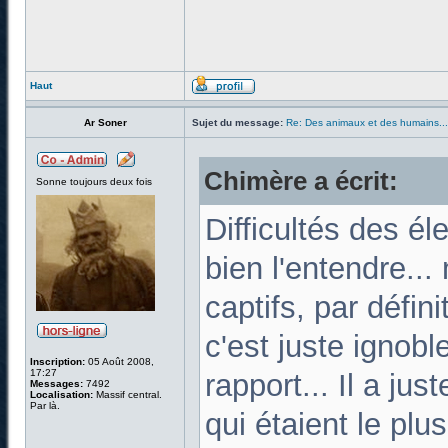
Haut
Ar Soner
Sujet du message:
Re: Des animaux et des humains...
Chimère a écrit:
Sonne toujours deux fois
Difficultés des él
bien l'entendre..
captifs, par défin
c'est juste ignobl
Inscription:
05 Août 2008,
17:27
rapport... Il a ju
Messages:
7492
Localisation:
Massif central.
Par là.
qui étaient le plus