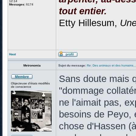
12:14
Messages:
6174
tout entier.
Etty Hillesum,
Une
Haut
Metronomia
Sujet du message:
Re: Des animaux et des humains...
Sans doute mais qu
Objecteuse d'états modifiés
de conscience
"dommage collatéra
ne l'aimait pas, ex
besoins de Peyo, e
chose d'Hassen (à 