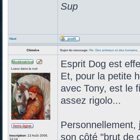
Sup
Haut
Chimère
Sujet du message:
Re: Des animaux et des humains...
Esprit Dog est eff
Lueur dans la nuit
Et, pour la petite 
avec Tony, est le 
assez rigolo...
Personnellement, j
son côté "brut de 
Inscription:
13 Août 2008,
12:14