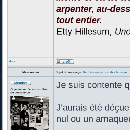
arpenter, au-dessu
tout entier.
Etty Hillesum,
Une
Haut
Metronomia
Sujet du message:
Re: Des animaux et des humains...
Je suis contente q
Objecteuse d'états modifiés
de conscience
J'aurais été déçue
nul ou un arnaqueu