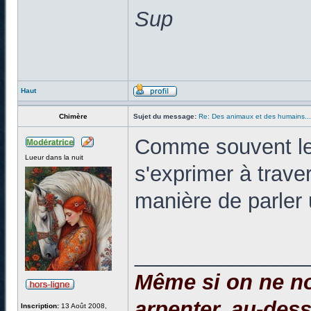
Sup
Haut
Chimère
Sujet du message:
Re: Des animaux et des humains...
Comme souvent les
Lueur dans la nuit
s'exprimer à trave
manière de parler 
______________
Même si on ne no
arpenter, au-dessu
Inscription:
13 Août 2008,