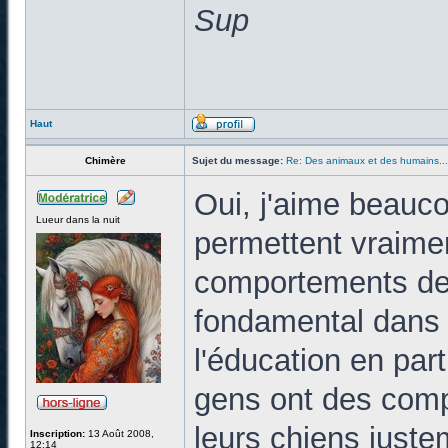
Sup
Haut
Chimère
Sujet du message:
Re: Des animaux et des humains...
Oui, j'aime beauc
Lueur dans la nuit
permettent vraime
comportements des
fondamental dans 
l'éducation en part
gens ont des comp
leurs chiens juste
Inscription:
13 Août 2008,
12:14