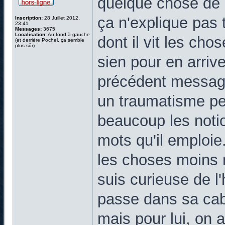
quelque chose de
ça n'explique pas t
Inscription:
28 Juillet 2012,
23:41
Messages:
3675
Localisation:
Au fond à gauche
dont il vit les cho
(et derrière Pochel, ça semble
plus sûr)
sien pour en arriv
précédent message,
un traumatisme pe
beaucoup les notio
mots qu'il emploi
les choses moins 
suis curieuse de l
passe dans sa cab
mais pour lui, on 