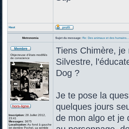
Haut
Metronomia
Sujet du message:
Re: Des animaux et des humains...
Tiens Chimère, je
Objecteuse d'états modifiés
de conscience
Silvestre, l'éduca
Dog ?
Je te pose la quest
quelques jours se
de mon algo et je 
Inscription:
28 Juillet 2012,
23:41
Messages:
3675
Localisation:
Au fond à gauche
(et derrière Pochel, ça semble