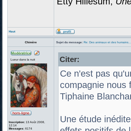
Etty Hillesum,
Une
Haut
Chimère
Sujet du message:
Re: Des animaux et des humains...
Citer:
Lueur dans la nuit
Ce n'est pas qu'
compagnie nous f
Tiphaine Blancha
Une étude inédite
Inscription:
13 Août 2008,
12:14
effets positifs de
Messages:
6174