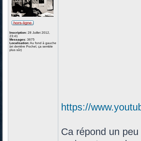
Inscription:
28 Juillet 2012,
23:41
Messages:
3675
Localisation:
Au fond à gauche
(et derrière Pochel, ça semble
plus sûr)
https://www.yout
Ca répond un peu 