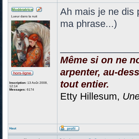
Ah mais je ne dis pa
Lueur dans la nuit
ma phrase...)
______________
Même si on ne no
arpenter, au-dessu
tout entier.
Inscription:
13 Août 2008,
12:14
Messages:
6174
Etty Hillesum,
Une
Haut