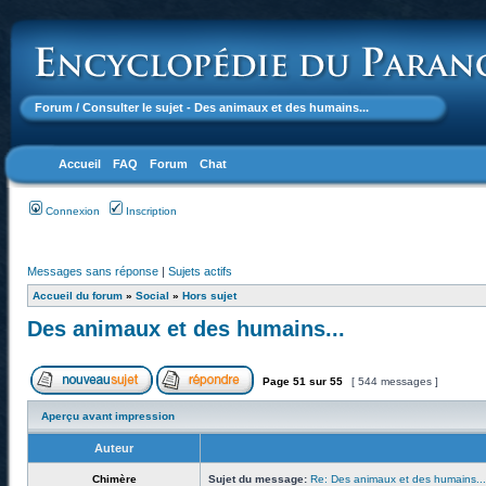
Forum
/ Consulter le sujet - Des animaux et des humains...
Accueil
FAQ
Forum
Chat
Connexion
Inscription
Messages sans réponse
|
Sujets actifs
Accueil du forum
»
Social
»
Hors sujet
Des animaux et des humains...
Page
51
sur
55
[ 544 messages ]
Aperçu avant impression
Auteur
Chimère
Sujet du message:
Re: Des animaux et des humains...