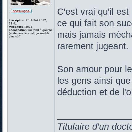
C'est vrai qu'il es
ce qui fait son suc
Inscription:
28 Juillet 2012,
23:41
Messages:
3675
Localisation:
Au fond à gauche
mais jamais méchan
(et derrière Pochel, ça semble
plus sûr)
rarement jugeant.
Son amour pour l
les gens ainsi qu
déduction et de l'
______________
Titulaire d'un doc