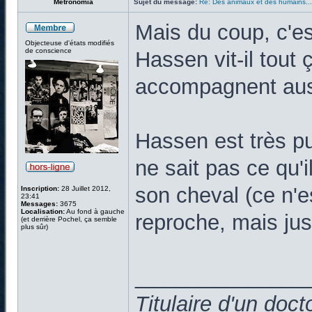
Metronomia
Sujet du message:
Re: Des animaux et des humains...
Mais du coup, c'es
Objecteuse d'états modifiés
de conscience
Hassen vit-il tout 
accompagnent auss
Hassen est très pu
ne sait pas ce qu'il
son cheval (ce n
Inscription:
28 Juillet 2012,
23:41
Messages:
3675
Localisation:
Au fond à gauche
reproche, mais jus
(et derrière Pochel, ça semble
plus sûr)
______________
Titulaire d'un doc