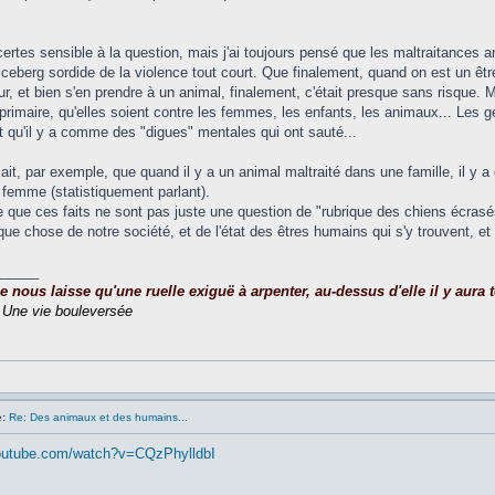
 certes sensible à la question, mais j'ai toujours pensé que les maltraitances 
iceberg sordide de la violence tout court. Que finalement, quand on est un êtr
ur, et bien s'en prendre à un animal, finalement, c'était presque sans risque. M
imaire, qu'elles soient contre les femmes, les enfants, les animaux... Les ge
 qu'il y a comme des "digues" mentales qui ont sauté...
sait, par exemple, que quand il y a un animal maltraité dans une famille, il y 
a femme (statistiquement parlant).
 que ces faits ne sont pas juste une question de "rubrique des chiens écrasé
lque chose de notre société, et de l'état des êtres humains qui s'y trouvent, et
_____
nous laisse qu'une ruelle exiguë à arpenter, au-dessus d'elle il y aura to
,
Une vie bouleversée
:
Re: Des animaux et des humains...
outube.com/watch?v=CQzPhylldbI