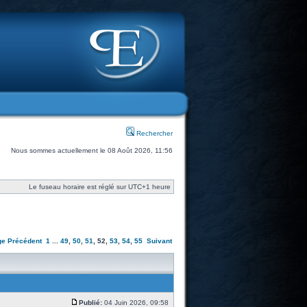
Rechercher
Nous sommes actuellement le 08 Août 2026, 11:56
Le fuseau horaire est réglé sur UTC+1 heure
ge
Précédent
1
...
49
,
50
,
51
,
52
,
53
,
54
,
55
Suivant
Publié:
04 Juin 2026, 09:58