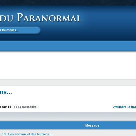
s humains...
s...
2
sur
55
[ 544 messages ]
Atteindre la pa
Message
:
Re: Des animaux et des humains...