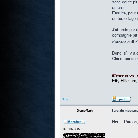
sans doute plu
différent.
Ensuite, pour 
de toute façon
J'attends par 
compagnie (et 
d'argent qu'il 
Donc, s'il y a
Chine, consomm
____________
Même si on ne 
Etty Hillesum
Haut
DragoMath
Sujet du message
Heu... Pardon,
E = mc 3 ou 4