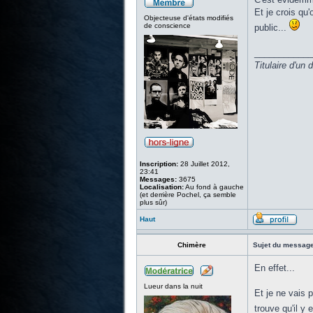
Et je crois qu
Objecteuse d'états modifiés
de conscience
public...
____________
Titulaire d'un
Inscription:
28 Juillet 2012,
23:41
Messages:
3675
Localisation:
Au fond à gauche
(et derrière Pochel, ça semble
plus sûr)
Haut
Chimère
Sujet du message
En effet...
Lueur dans la nuit
Et je ne vais 
trouve qu'il y 