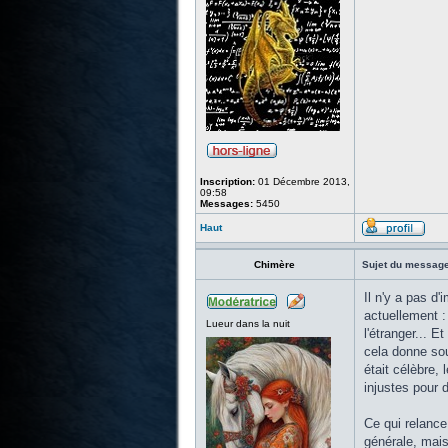
Inscription:
01 Décembre 2013,
09:58
Messages:
5450
Haut
Chimère
Sujet du message
Il n'y a pas d
actuellement :
Lueur dans la nuit
l'étranger... 
cela donne sou
était célèbre,
injustes pour 
Ce qui relance
générale, mais