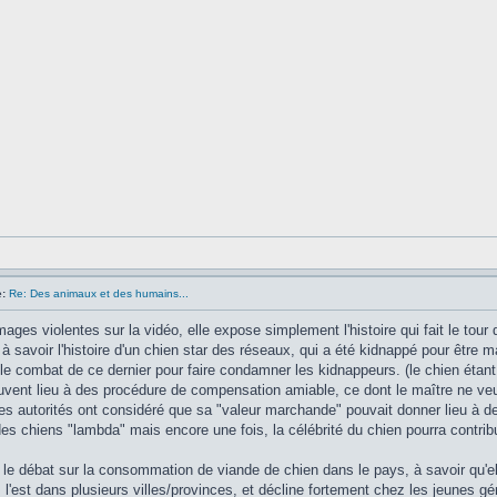
:
Re: Des animaux et des humains...
'images violentes sur la vidéo, elle expose simplement l'histoire qui fait le to
 à savoir l'histoire d'un chien star des réseaux, qui a été kidnappé pour être 
Et le combat de ce dernier pour faire condamner les kidnappeurs. (le chien ét
vent lieu à des procédure de compensation amiable, ce dont le maître ne ve
 les autorités ont considéré que sa "valeur marchande" pouvait donner lieu à de
des chiens "lambda" mais encore une fois, la célébrité du chien pourra contribue
 le débat sur la consommation de viande de chien dans le pays, à savoir qu'ell
 l'est dans plusieurs villes/provinces, et décline fortement chez les jeunes g