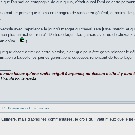
s que l'animal de compagnie de quelqu'un, c'était aussi l'ami de cette person
ma part, je pense que moins on mangera de viande en général, et moins d'es
.
exemple avec impatience le jour où manger du cheval sera juste interdit, et qu
non plus animal de "rente". De toute façon, faut jamais avoir eu de chevaux po
n'en coûte...
).
 quelque chose à tirer de cette histoire, c'est que peut-être ça va relancer le
ation à laquelle les jeunes générations éduquées renoncent de toute façon.
_____
nous laisse qu'une ruelle exiguë à arpenter, au-dessus d'elle il y aura to
,
Une vie bouleversée
:
Re: Des animaux et des humains...
 Chimère, mais d'après tes commentaires, je crois qu'il vaut mieux que je ne c