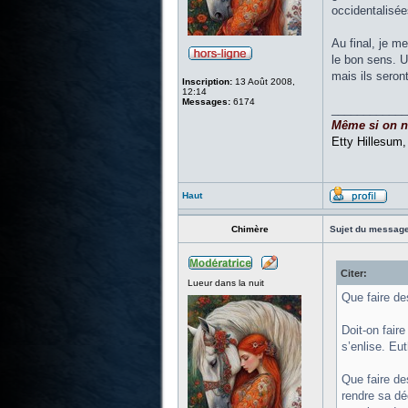
occidentalisée
Au final, je m
le bon sens. U
mais ils sero
Inscription:
13 Août 2008,
12:14
Messages:
6174
____________
Même si on ne 
Etty Hillesum
Haut
Chimère
Sujet du message
Citer:
Lueur dans la nuit
Que faire de
Doit-on fair
s’enlise. Eu
Que faire des
rendre sa dé