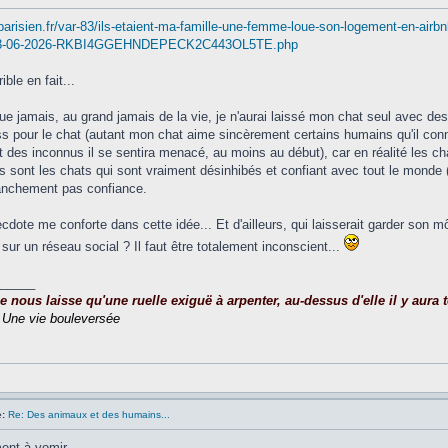
parisien.fr/var-83/ils-etaient-ma-famille-une-femme-loue-son-logement-en-airb
u-03-06-2026-RKBI4GGEHNDEPECK2C443OL5TE.php
ible en fait...
ue jamais, au grand jamais de la vie, je n'aurai laissé mon chat seul avec des
s pour le chat (autant mon chat aime sincèrement certains humains qu'il co
t des inconnus il se sentira menacé, au moins au début), car en réalité les ch
s sont les chats qui sont vraiment désinhibés et confiant avec tout le mon
franchement pas confiance.
cdote me conforte dans cette idée... Et d'ailleurs, qui laisserait garder son 
sur un réseau social ? Il faut être totalement inconscient...
_____
nous laisse qu'une ruelle exiguë à arpenter, au-dessus d'elle il y aura to
,
Une vie bouleversée
:
Re: Des animaux et des humains...
ent à vomir.