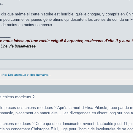
s.
e dis que même si cette histoire est horrible, qu'elle choque, y compris en C
n peu comme les jeunes générations qui désertent les arènes de corrida en Fran
nt de moins en moins nombreux...
_____
nous laisse qu'une ruelle exiguë à arpenter, au-dessus d'elle il y aura to
,
Une vie bouleversée
:
Re: Des animaux et des humains...
s chiens mordeurs ?
e le procès des chiens mordeurs ? Après la mort d’Elisa Pilarski, tuée par de m
thanasie, placement en sanctuaire... Les divergences en disent long sur nos 
 chiens mordeurs ? Cette question, lancinante, revient d’actualité jeudi 11 jui
cision concernant Christophe Ellul, jugé pour l’homicide involontaire de sa co