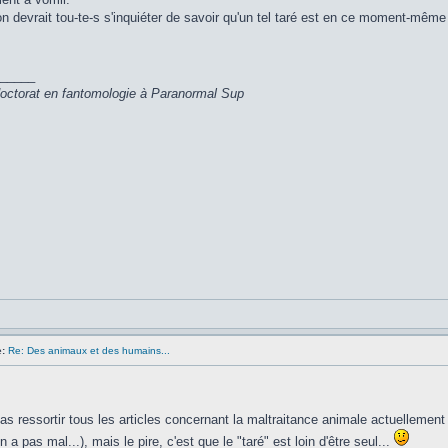
'on devrait tou-te-s s'inquiéter de savoir qu'un tel taré est en ce moment-mêm
_____
 doctorat en fantomologie à Paranormal Sup
:
Re: Des animaux et des humains...
pas ressortir tous les articles concernant la maltraitance animale actuellemen
en a pas mal...), mais le pire, c'est que le "taré" est loin d'être seul...