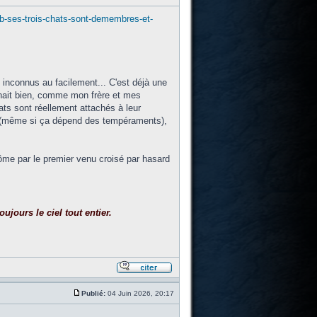
nb-ses-trois-chats-sont-demembres-et-
 inconnus au facilement... C'est déjà une
nnait bien, comme mon frère et mes
ats sont réellement attachés à leur
de (même si ça dépend des tempéraments),
môme par le premier venu croisé par hasard
ujours le ciel tout entier.
Publié:
04 Juin 2026, 20:17