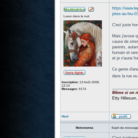
https://www.le
jetes-au-fe
Lueur dans la nuit
C'est juste horr
Mais j'avoue q
cause de stres
parents, autan
humain et rare
et je n'aurai 
Ce genre d'ane
dans la rue ou 
Inscription:
13 Août 2008,
12:14
____________
Messages:
6174
Même si on ne 
Etty Hillesum
Haut
Metronomia
Sujet du message
C'est évidemm