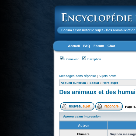
Forum
/ Consulter le sujet - Des animaux et de
Accueil
FAQ
Forum
Chat
Connexion
Inscription
Messages sans réponse
|
Sujets actifs
Accueil du forum
»
Social
»
Hors sujet
Des animaux et des humain
Page
5
Aperçu avant impression
Auteur
Chimère
Sujet du message