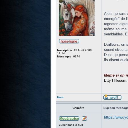
Alors, je suis
émergée" de l'
rage/son aigre
même source pr
semblables. Et
D'ailleurs, on 
soient et/ou l
Inscription:
13 Août 2008,
12:14
Donc, je pense
Messages:
6174
Ils disent que
____________
Même si on ne 
Etty Hillesum
Haut
Chimère
Sujet du message
https://www.y
Lueur dans la nuit