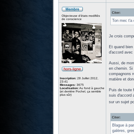
Citer:
Objecteuse d'états modifiés
de conscience
Ton mec t'a 
Je crois compr
Et quand bien 
d'accord avec 
Aussi, de mon 
en chemin. Si 
compagnons res
Inscription:
28 Juillet 2012,
matière et don
23:41
Messages:
3675
Localisation:
Au fond à gauche
Puis de toute 
(et derrière Pochel, ça semble
plus sûr)
suis d'accord 
sur un sujet p
Citer:
Blague à par
galères, gre