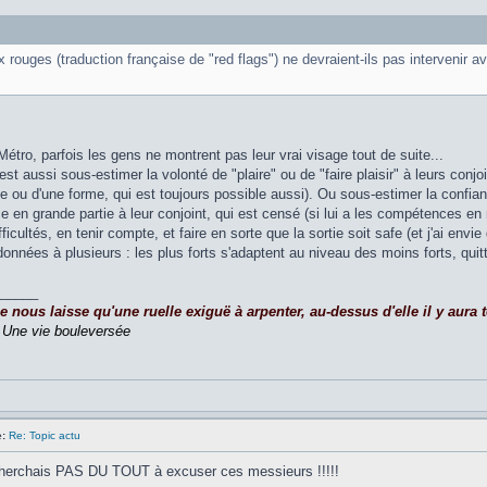
 rouges (traduction française de "red flags") ne devraient-ils pas intervenir 
étro, parfois les gens ne montrent pas leur vrai visage tout de suite...
c'est aussi sous-estimer la volonté de "plaire" ou de "faire plaisir" à leurs co
se ou d'une forme, qui est toujours possible aussi). Ou sous-estimer la confi
e en grande partie à leur conjoint, qui est censé (si lui a les compétences en 
fficultés, en tenir compte, et faire en sorte que la sortie soit safe (et j'ai en
onnées à plusieurs : les plus forts s'adaptent au niveau des moins forts, quitte 
_____
nous laisse qu'une ruelle exiguë à arpenter, au-dessus d'elle il y aura to
,
Une vie bouleversée
:
Re: Topic actu
cherchais PAS DU TOUT à excuser ces messieurs !!!!!