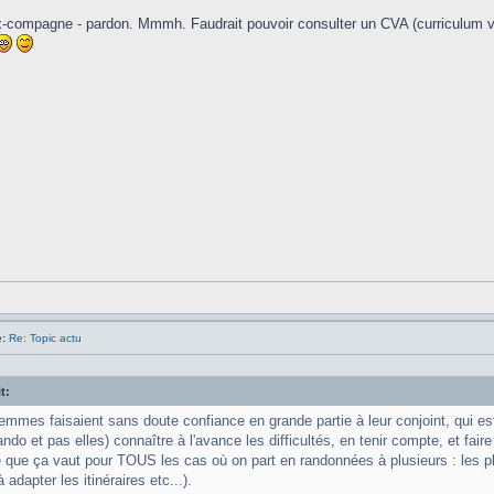
x-compagne - pardon. Mmmh. Faudrait pouvoir consulter un CVA (curriculum 
:
Re: Topic actu
t:
emmes faisaient sans doute confiance en grande partie à leur conjoint, qui es
ndo et pas elles) connaître à l'avance les difficultés, en tenir compte, et faire e
e que ça vaut pour TOUS les cas où on part en randonnées à plusieurs : les p
à adapter les itinéraires etc...).