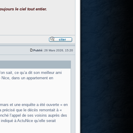
ujours le ciel tout entier.
Publié:
26 Mars 2026, 15:20
on sait, ce qu’a dit son meilleur ami
e Nice, dans un appartement en
5 mars et une enquête a été ouverte « en
a précisé que le décès remontait à «
enché l’appel de ses voisins auprès des
indiqué à ActuNice qu’elle serait