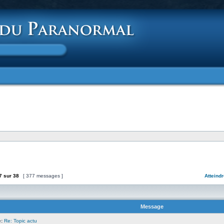
7
sur
38
[ 377 messages ]
Atteindr
Message
:
Re: Topic actu