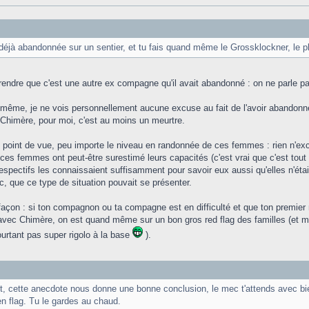
déjà abandonnée sur un sentier, et tu fais quand même le Grossklockner, le 
endre que c'est une autre ex compagne qu'il avait abandonné : on ne parle pas
même, je ne vois personnellement aucune excuse au fait de l'avoir abandonnée
Chimère, pour moi, c'est au moins un meurtre.
point de vue, peu importe le niveau en randonnée de ces femmes : rien n'excu
ces femmes ont peut-être surestimé leurs capacités (c'est vrai que c'est tout à
pectifs les connaissaient suffisamment pour savoir eux aussi qu'elles n'ét
c, que ce type de situation pouvait se présenter.
façon : si ton compagnon ou ta compagne est en difficulté et que ton premier r
avec Chimère, on est quand même sur un bon gros red flag des familles (et mer
ourtant pas super rigolo à la base
).
t, cette anecdote nous donne une bonne conclusion, le mec t'attends avec bien
en flag. Tu le gardes au chaud.