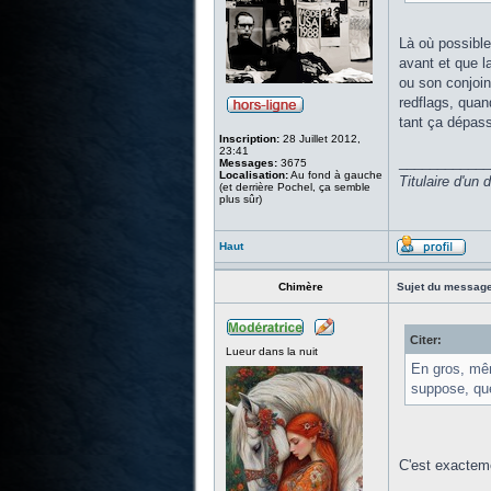
Là où possible
avant et que l
ou son conjoin
redflags, quan
tant ça dépass
Inscription:
28 Juillet 2012,
23:41
____________
Messages:
3675
Localisation:
Au fond à gauche
Titulaire d'un
(et derrière Pochel, ça semble
plus sûr)
Haut
Chimère
Sujet du message
Citer:
Lueur dans la nuit
En gros, mêm
suppose, que
C'est exactem