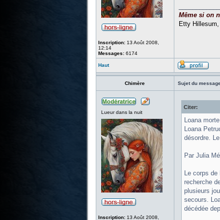
____________
Même si on ne 
Etty Hillesum
Inscription:
13 Août 2008,
12:14
Messages:
6174
Haut
Chimère
Sujet du message
Citer:
Lueur dans la nuit
Loana morte à
Loana Petruc
désordre. Le
Par Julia Mé
Le corps de 
recherche de
plusieurs jo
secours. Loa
décédée depu
Inscription:
13 Août 2008,