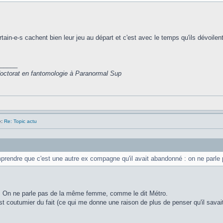
tain-e-s cachent bien leur jeu au départ et c'est avec le temps qu'ils dévoilen
_____
 doctorat en fantomologie à Paranormal Sup
:
Re: Topic actu
prendre que c'est une autre ex compagne qu'il avait abandonné : on ne parle p
. On ne parle pas de la même femme, comme le dit Métro.
t coutumier du fait (ce qui me donne une raison de plus de penser qu'il savai