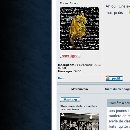
E = mc 3 ou 4
Ah oui. Une e
moi, je dis...!
Inscription:
01 Décembre 2013,
09:58
Messages:
5450
Haut
Metronomia
Sujet du message
Chimère a écri
Objecteuse d'états modifiés
de conscience
ces jeunes f
matière de ra
envie de dir
forts, quitte 