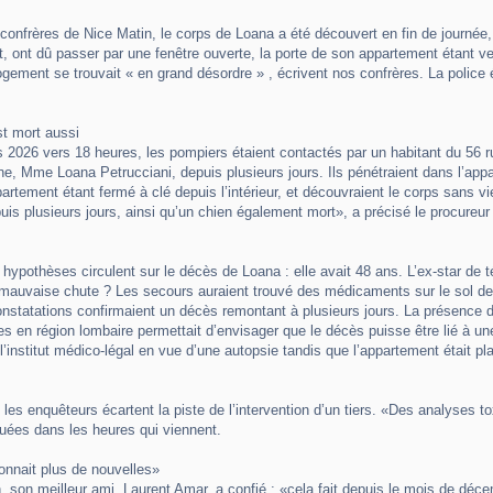
confrères de Nice Matin, le corps de Loana a été découvert en fin de journée
t, ont dû passer par une fenêtre ouverte, la porte de son appartement étant verr
ogement se trouvait « en grand désordre » , écrivent nos confrères. La police é
t mort aussi
 2026 vers 18 heures, les pompiers étaient contactés par un habitant du 56 r
ine, Mme Loana Petrucciani, depuis plusieurs jours. Ils pénétraient dans l’app
ppartement étant fermé à clé depuis l’intérieur, et découvraient le corps sans v
is plusieurs jours, ainsi qu’un chien également mort», a précisé le procure
hypothèses circulent sur le décès de Loana : elle avait 48 ans. L’ex-star de tél
e mauvaise chute ? Les secours auraient trouvé des médicaments sur le sol de
nstatations confirmaient un décès remontant à plusieurs jours. La présence d’u
 en région lombaire permettait d’envisager que le décès puisse être lié à une 
l’institut médico-légal en vue d’une autopsie tandis que l’appartement était pl
, les enquêteurs écartent la piste de l’intervention d’un tiers. «Des analyses
quées dans les heures qui viennent.
nnait plus de nouvelles»
, son meilleur ami, Laurent Amar, a confié : «cela fait depuis le mois de dé