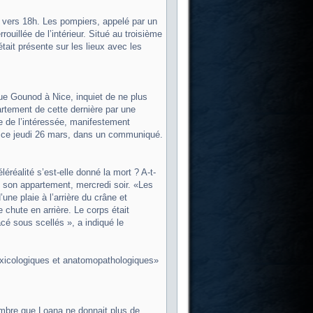
, vers 18h. Les pompiers, appelé par un
ouillée de l’intérieur. Situé au troisième
tait présente sur les lieux avec les
ue Gounod à Nice, inquiet de ne plus
artement de cette dernière par une
ie de l’intéressée, manifestement
ur ce jeudi 26 mars, dans un communiqué.
éréalité s’est-elle donné la mort ? A-t-
 son appartement, mercredi soir. «Les
ne plaie à l’arrière du crâne et
chute en arrière. Le corps était
acé sous scellés », a indiqué le
 toxicologiques et anatomopathologiques»
cembre que Loana ne donnait plus de