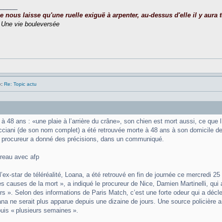
_____
nous laisse qu'une ruelle exiguë à arpenter, au-dessus d'elle il y aura to
,
Une vie bouleversée
:
Re: Topic actu
 48 ans : «une plaie à l’arrière du crâne», son chien est mort aussi, ce que l’
ciani (de son nom complet) a été retrouvée morte à 48 ans à son domicile d
 procureur a donné des précisions, dans un communiqué.
reau avec afp
l’ex-star de téléréalité, Loana, a été retrouvé en fin de journée ce mercredi 2
s causes de la mort », a indiqué le procureur de Nice, Damien Martinelli, qui 
urs ». Selon des informations de Paris Match, c’est une forte odeur qui a décl
na ne serait plus apparue depuis une dizaine de jours. Une source policière a 
is « plusieurs semaines ».