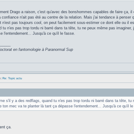
ment Drago a raison, c'est qu'avec des bonshommes capables de faire ça, il est
a confiance n'ait pas été au centre de la relation. Mais j'ai tendance à pense
t n'est pas toujours cool, on peut facilement sous-estimer ce dont elle ou il e
d tu n'es pas trop tordu ni barré dans ta tête, tu ne peux même pas imaginer, 
e l'entendement... Jusqu'à ce qu'il le fasse.
_____
 doctorat en fantomologie à Paranormal Sup
:
Re: Topic actu
e s'il y a des redflags, quand tu n'es pas trop tordu ni barré dans ta tête, t
 ton mec va te planter là tant ça dépasse l'entendement... Jusqu'à ce qu'il le
ent ça.