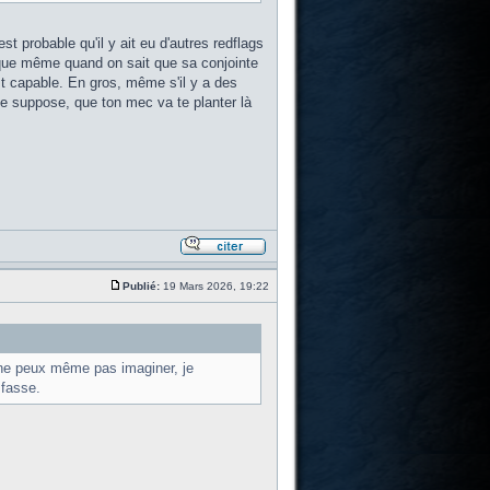
 probable qu'il y ait eu d'autres redflags
r que même quand on sait que sa conjointe
st capable. En gros, même s'il y a des
je suppose, que ton mec va te planter là
Publié:
19 Mars 2026, 19:22
u ne peux même pas imaginer, je
 fasse.