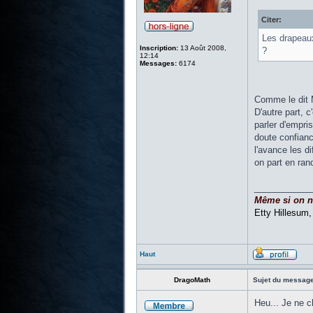
Citer:
Les drapeaux
Inscription:
13 Août 2008,
?
12:14
Messages:
6174
Comme le dit M
D'autre part, 
parler d'empri
doute confianc
l'avance les di
on part en rand
____________
Même si on ne 
Etty Hillesum
Haut
DragoMath
Sujet du message
Heu... Je ne 