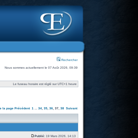
Rechercher
Nous sommes actuellement le 07 Août 2026, 09:39
Le fuseau horaire est réglé sur UTC+1 heure
e la page
Précédent
1
...
34
,
35
,
36
,
37
,
38
Suivant
Publié:
19 Mars 2026, 14:13