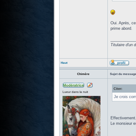
Oui. Après, cer
prime abord.
____________
Titulaire d'un
Haut
Chimère
Sujet du message
Citer:
Lueur dans la nuit
Je crois com
Effectivement
Le monsieur es