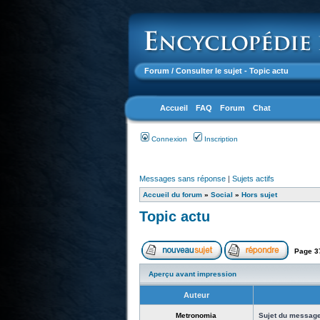
Forum
/ Consulter le sujet - Topic actu
Accueil
FAQ
Forum
Chat
Connexion
Inscription
Messages sans réponse
|
Sujets actifs
Accueil du forum
»
Social
»
Hors sujet
Topic actu
Page
3
Aperçu avant impression
Auteur
Metronomia
Sujet du message