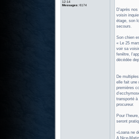
12:14
Messages:
6174
D’après nos 
voisin inquie
étage, son l
secours.
Son chien es
« Le 25 mars
voir sa vois
fenêtre, l’a
décédée depu
De multiples 
elle fait un
premières co
d’ecchymoses
transporté à 
procureur.
Pour l’heure
seront prati
«Loana ne do
A Nice-Matin