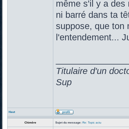
même s'il y a des 
ni barré dans ta t
suppose, que ton 
l'entendement... Ju
______________
Titulaire d'un doc
Sup
Haut
Chimère
Sujet du message:
Re: Topic actu