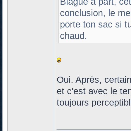
Blague à part, c
conclusion, le me
porte ton sac si t
chaud.
Oui. Après, certai
et c'est avec le te
toujours perceptib
______________