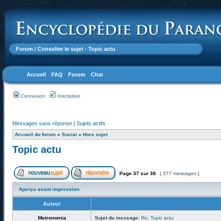
Forum
/ Consulter le sujet - Topic actu
Accueil
FAQ
Forum
Chat
Connexion
Inscription
Messages sans réponse
|
Sujets actifs
Accueil du forum
»
Social
»
Hors sujet
Topic actu
Page
37
sur
38
[ 377 messages ]
Aperçu avant impression
Auteur
Metronomia
Sujet du message:
Re: Topic actu