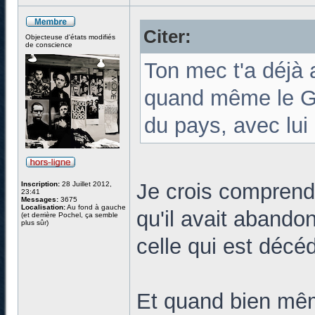
Citer:
Objecteuse d'états modifiés
de conscience
Ton mec t'a déjà 
quand même le Gr
du pays, avec lui
Je crois comprend
Inscription:
28 Juillet 2012,
23:41
Messages:
3675
Localisation:
Au fond à gauche
qu'il avait abandon
(et derrière Pochel, ça semble
plus sûr)
celle qui est décé
Et quand bien mêm