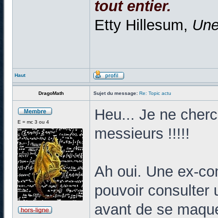
tout entier.
Etty Hillesum,
Une
Haut
DragoMath
Sujet du message:
Re: Topic actu
Heu... Je ne che
E = mc 3 ou 4
messieurs !!!!!
Ah oui. Une ex-c
pouvoir consulter
avant de se maquer