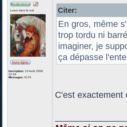
Citer:
Lueur dans la nuit
En gros, même s'i
trop tordu ni bar
imaginer, je supp
ça dépasse l'ente
Inscription:
13 Août 2008,
12:14
Messages:
6174
C'est exactement 
______________