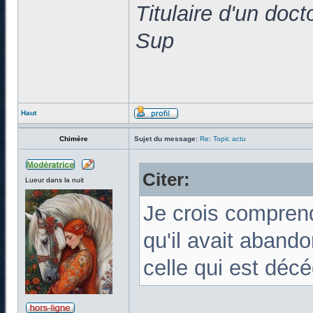
Titulaire d'un doc
Sup
Haut
Chimère
Sujet du message:
Re: Topic actu
Citer:
Lueur dans la nuit
Je crois compren
qu'il avait abando
celle qui est déc