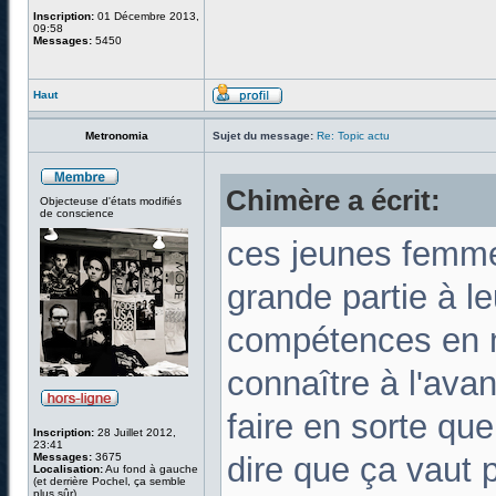
Inscription:
01 Décembre 2013,
09:58
Messages:
5450
Haut
Metronomia
Sujet du message:
Re: Topic actu
Chimère a écrit:
Objecteuse d'états modifiés
de conscience
ces jeunes femme
grande partie à le
compétences en m
connaître à l'avan
faire en sorte que 
Inscription:
28 Juillet 2012,
23:41
Messages:
3675
dire que ça vaut 
Localisation:
Au fond à gauche
(et derrière Pochel, ça semble
plus sûr)