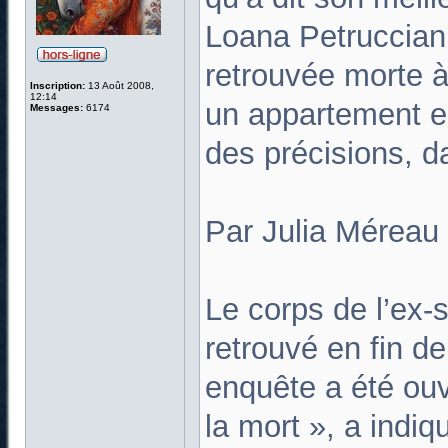
Loana Petruccian
retrouvée morte à
Inscription:
13 Août 2008,
12:14
un appartement e
Messages:
6174
des précisions, 
Par Julia Méreau
Le corps de l’ex-s
retrouvé en fin d
enquête a été ou
la mort », a indi