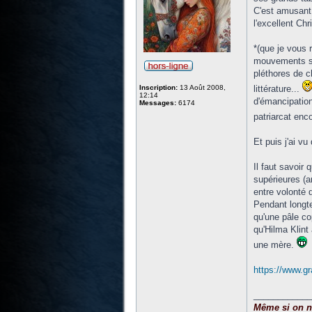
C'est amusant 
l'excellent Ch
*(que je vous 
mouvements soc
pléthores de c
Inscription:
13 Août 2008,
littérature...
12:14
d'émancipation
Messages:
6174
patriarcat enc
Et puis j'ai vu 
Il faut savoir 
supérieures (a
entre volonté d
Pendant longtem
qu'une pâle co
qu'Hilma Klint
une mère.
https://www.gr
____________
Même si on ne 