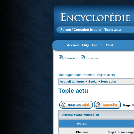
Forum
/ Consulter le sujet - Topic actu
Accueil
FAQ
Forum
Chat
Connexion
Inscription
Messages sans réponse
|
Sujets actifs
Accueil du forum
»
Social
»
Hors sujet
Topic actu
Page
3
Aperçu avant impression
Auteur
Chimère
Sujet du message