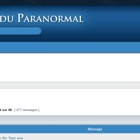
8
sur
38
[ 377 messages ]
Message
:
Re: Topic actu