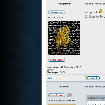
DragoMath
Sujet du message
Oh prout.
Et Bonnie Tyler
E = mc 3 ou 4
Inscription:
01 Décembre 2013,
09:58
Messages:
5450
Haut
Ar Soner
Sujet du message
Chimère a écri
Sonne toujours deux fois