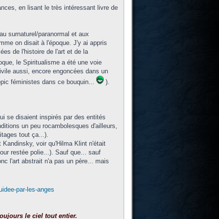
s, en lisant le très intéressant livre de
au surnaturel/paranormal et aux
me on disait à l'époque. J'y ai appris
 de l'histoire de l'art et de la
que, le Spiritualisme a été une voie
ivile aussi, encore engoncées dans un
iopic féministes dans ce bouquin...
).
qui se disaient inspirés par des entités
ditions un peu rocambolesques d'ailleurs,
tages tout ça...).
t Kandinsky, voir qu'Hilma Klint n'était
ur restée polie...). Sauf que... sauf
c l'art abstrait n'a pas un père... mais
guidee-par-les-anges
ujours le ciel tout entier.