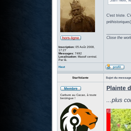
Sam Neill, l
C'est triste. C
préhistoriques)
____________
Close the worl
Inscription:
05 Août 2008,
17:27
Messages:
7492
Localisation:
Massif central.
Par là.
Haut
StarVolante
Sujet du message
Plainte 
Carbure au Cacao, à toute
berzingue !
...plus c