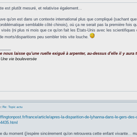
ate est plutôt mesuré, et relativise également...
rouve qu'on est dans un contexte international plus que compliqué (sachant que 
e problématique semblable côté chinois), où ça ne serait pas la première fois
visés (ni plus ni mois que ce qu'on fait les Etats-Unis avec les scientifiques d
e morts/disparitions peu sembler très vite louche.
_____
nous laisse qu'une ruelle exiguë à arpenter, au-dessus d'elle il y aura to
,
Une vie bouleversée
:
Re: Topic actu
ffingtonpost.fr/france/article/apres-la-disparition-de-lyhanna-dans-le-gers-des
4435.html
ide du moment (j'espère sincèrement qu'on retrouvera cette enfant vivante... m