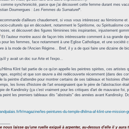
comme synchronicité, parce que j'ai découvert cette femme durant mes vacance
ristian Doumergues :
Les Femmes du Surnaturel
*.
recommande d'ailleurs chaudement, si vous vous intéressez au féminisme et 
io-culturels qui en découlent, notamment le Spiritisme, ou Spiritualisme com
hoses, et découvert des figures féminines très inspirantes, injustement gommées
Et l'auteur montre aussi de façon très intéressante comment à sa grande épo
 pour les femmes, face notamment à une Eglise Catholique, et une société c
ore à la mode de l'Ancien Régime... Bref, il y a de quoi faire une dizaine de b
qu'il y avait un doc sur Arte et l'expo...
qu'Hilma Klint fait partie de ce qu'on appelle les peintres spirites, ces artistes 
nges, esprits) et que son œuvre a été redécouverte récemment (dans des con
e la peintre d'attendre pour montrer certains de ses tableaux et histoires d'héri
ps, les livres d'histoire de l'art enseignaient que le père de l'abstraction étai
pie de Kandinsky (ça c'est vraiment pour les critiques d'art de mauvaise foi, po
 a peint les premiers tableaux dits "abstraits" des années avant Kandinsky. Don
andpalais.fr/fr/magazine/les-peintures-du-temple-dhilma-af-klint-une-mission-
_____
nous laisse qu'une ruelle exiguë à arpenter, au-dessus d'elle il y aura to