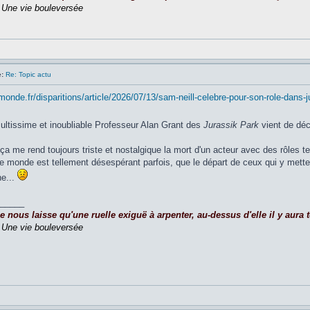
,
Une vie bouleversée
:
Re: Topic actu
monde.fr/disparitions/article/2026/07/13/sam-neill-celebre-pour-son-role-dans
cultissime et inoubliable Professeur Alan Grant des
Jurassik Park
vient de déc
a me rend toujours triste et nostalgique la mort d'un acteur avec des rôles tel
e monde est tellement désespérant parfois, que le départ de ceux qui y mette
e...
_____
nous laisse qu'une ruelle exiguë à arpenter, au-dessus d'elle il y aura to
,
Une vie bouleversée