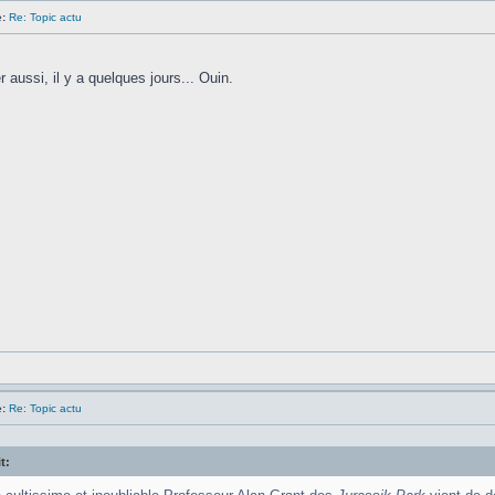
:
Re: Topic actu
 aussi, il y a quelques jours... Ouin.
:
Re: Topic actu
t: