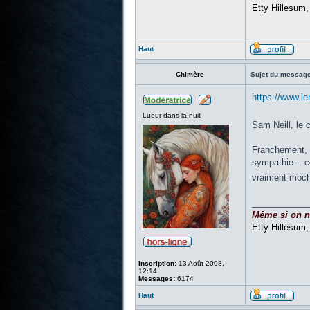
Etty Hillesum
Haut
Chimère
Sujet du message
https://www.le
Lueur dans la nuit
Sam Neill, le 
Franchement, ç
sympathie... c
vraiment moch
____________
Même si on ne 
Etty Hillesum
Inscription:
13 Août 2008,
12:14
Messages:
6174
Haut