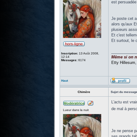
est persuadée q
Je poste cet a
alors qu'aux E
plusieurs asso
Et c'est telle
Et surtout, le
____________
Inscription:
13 Août 2008,
Même si on ne 
12:14
Messages:
6174
Etty Hillesum
Haut
Chimère
Sujet du message
L'actu est vra
de mal à pers
Lueur dans la nuit
Je ne pense pas
ses grands tabl