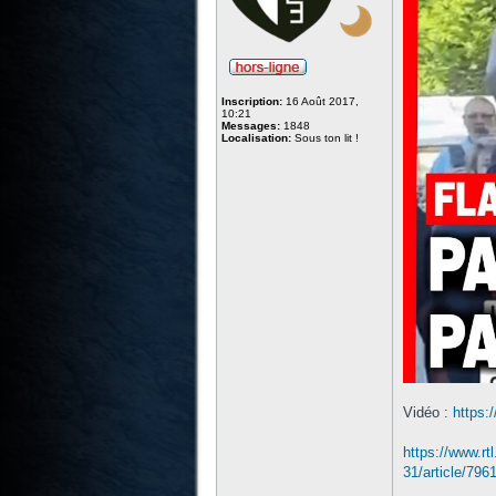
Inscription:
16 Août 2017,
10:21
Messages:
1848
Localisation:
Sous ton lit !
Vidéo :
https:
https://www.rt
31/article/796