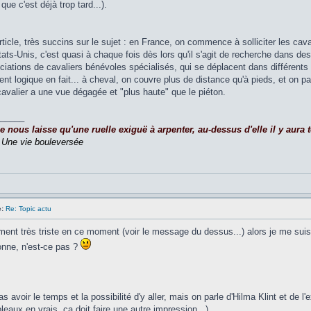
ue c'est déjà trop tard...).
rticle, très succins sur le sujet : en France, on commence à solliciter les cav
tats-Unis, c'est quasi à chaque fois dès lors qu'il s'agit de recherche dans d
ciations de cavaliers bénévoles spécialisés, qui se déplacent dans différents 
ment logique en fait... à cheval, on couvre plus de distance qu'à pieds, et on 
 cavalier a une vue dégagée et "plus haute" que le piéton.
_____
nous laisse qu'une ruelle exiguë à arpenter, au-dessus d'elle il y aura to
,
Une vie bouleversée
:
Re: Topic actu
iment très triste en ce moment (voir le message du dessus...) alors je me suis d
onne, n'est-ce pas ?
 avoir le temps et la possibilité d'y aller, mais on parle d'Hilma Klint et de l
eaux en vrais, ça doit faire une autre impression...).