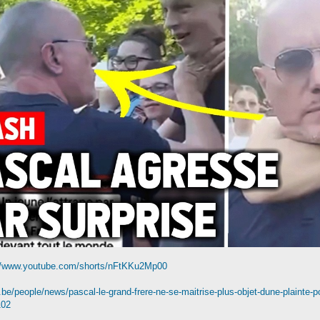
//www.youtube.com/shorts/nFtKKu2Mp00
l.be/people/news/pascal-le-grand-frere-ne-se-maitrise-plus-objet-dune-plainte-
102