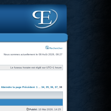
Rechercher
Nous sommes actuellement le 08 Août 2026, 08:27
Le fuseau horaire est réglé sur UTC+1 heure
Atteindre la page
Précédent
1
...
34
,
35
,
36
,
37
,
38
Publié:
10 Mai 2026, 14:25