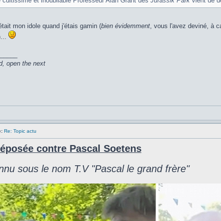
e cultissime et inoubliable Professeur Alan Grant des
Jurassik Park
vient de d
'était mon idole quand j'étais gamin (
bien évidemment
, vous l'avez deviné, à 
...
_____
d, open the next
:
Re: Topic actu
déposée contre Pascal Soetens
onnu sous le nom T.V "Pascal le grand frère"