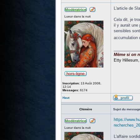
L'article de Sl
Lueur dans la nuit
Cela dit, je t
il y aurait un
sensibles sont 
accumulation d
____________
Même si on ne 
Etty Hillesum
Inscription:
13 Août 2008,
12:14
Messages:
6174
Haut
Chimère
Sujet du message
https://www.hu
recherches_26
Lueur dans la nuit
L'affaire sord