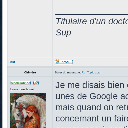
______________
Titulaire d'un doc
Sup
Haut
Chimère
Sujet du message:
Re: Topic actu
Je me disais bien q
Lueur dans la nuit
unes de Google act
mais quand on ret
concernant un fair