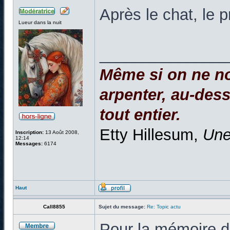
Après le chat, le 
Lueur dans la nuit
______________
Même si on ne no
arpenter, au-dessu
tout entier.
Etty Hillesum,
Une
Inscription:
13 Août 2008,
12:14
Messages:
6174
Haut
Call8855
Sujet du message:
Re: Topic actu
Pour la mémoire de