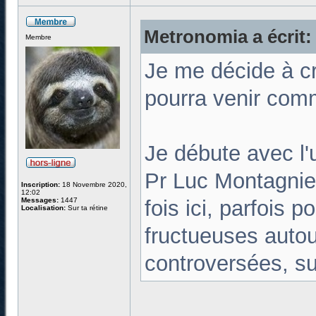
Metronomia a écrit:
Membre
Je me décide à cr
pourra venir comme
Je débute avec l'
Pr Luc Montagnie
Inscription:
18 Novembre 2020,
12:02
Messages:
1447
fois ici, parfois 
Localisation:
Sur ta rétine
fructueuses autour
controversées, su