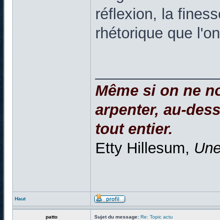
réflexion, la fine
rhétorique que l'o
______________
Même si on ne no
arpenter, au-dessu
tout entier.
Etty Hillesum,
Une
Haut
patto
Sujet du message:
Re: Topic actu