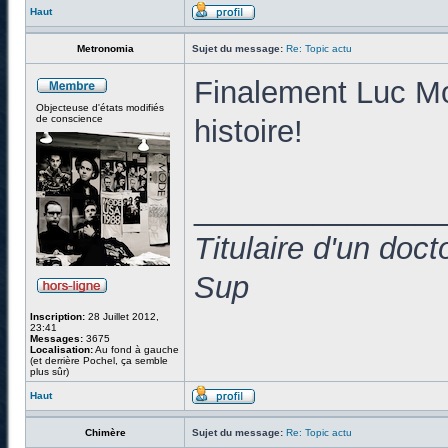
Haut
Metronomia
Sujet du message:
Re: Topic actu
Finalement Luc Mon
Objecteuse d'états modifiés
de conscience
histoire!
______________
Titulaire d'un doc
Sup
Inscription:
28 Juillet 2012,
23:41
Messages:
3675
Localisation:
Au fond à gauche
(et derrière Pochel, ça semble
plus sûr)
Haut
Chimère
Sujet du message:
Re: Topic actu