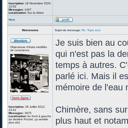
Inscription:
18 Novembre 2020,
12:02
Messages:
1447
Localisation:
Sur ta rétine
Haut
Metronomia
Sujet du message:
Re: Topic actu
Je suis bien au co
Objecteuse d'états modifiés
de conscience
qui n'est pas la d
temps à autres. C
parlé ici. Mais il e
mémoire de l'eau n'
Chimère, sans surpr
Inscription:
28 Juillet 2012,
23:41
Messages:
3675
Localisation:
Au fond à gauche
plus haut et nota
(et derrière Pochel, ça semble
plus sûr)