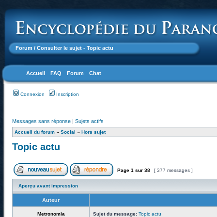
Forum
/ Consulter le sujet - Topic actu
Accueil
FAQ
Forum
Chat
Connexion
Inscription
Messages sans réponse
|
Sujets actifs
Accueil du forum
»
Social
»
Hors sujet
Topic actu
Page
1
sur
38
[ 377 messages ]
Aperçu avant impression
Auteur
Metronomia
Sujet du message:
Topic actu