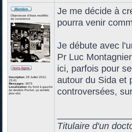
Je me décide à cr
Objecteuse d'états modifiés
de conscience
pourra venir commen
Je débute avec l'u
Pr Luc Montagnier
ici, parfois pour s
autour du Sida et p
Inscription:
28 Juillet 2012,
23:41
Messages:
3675
Localisation:
Au fond à gauche
controversées, sur
(et derrière Pochel, ça semble
plus sûr)
______________
Titulaire d'un doc