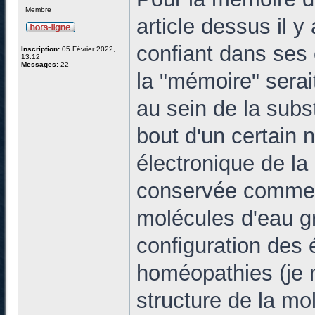
Membre
article dessus il 
confiant dans ses 
Inscription:
05 Février 2022,
13:12
Messages:
22
la "mémoire" serai
au sein de la subs
bout d'un certain n
électronique de l
conservée comme u
molécules d'eau gr
configuration des 
homéopathies (je ne
structure de la mo