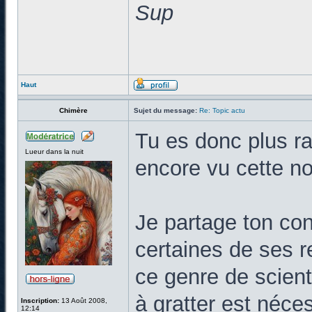
Sup
Haut
Chimère
Sujet du message:
Re: Topic actu
Tu es donc plus ra
Lueur dans la nuit
encore vu cette no
Je partage ton cons
certaines de ses 
ce genre de scient
à gratter est néce
Inscription:
13 Août 2008,
12:14