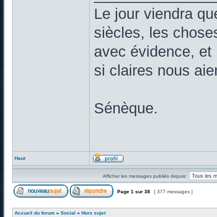
Le jour viendra qu
siècles, les chose
avec évidence, et 
si claires nous ai
Sénèque.
Haut
Afficher les messages publiés depuis:
Page
1
sur
38
[ 377 messages ]
Accueil du forum
»
Social
»
Hors sujet