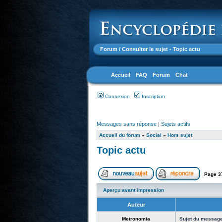
Forum
/ Consulter le sujet - Topic actu
Accueil
FAQ
Forum
Chat
Connexion
Inscription
Messages sans réponse
|
Sujets actifs
Accueil du forum
»
Social
»
Hors sujet
Topic actu
Page
3
Aperçu avant impression
Auteur
Metronomia
Sujet du message