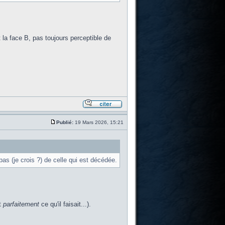
t la face B, pas toujours perceptible de
Publié:
19 Mars 2026, 15:21
as (je crois ?) de celle qui est décédée.
t
parfaitement
ce qu'il faisait...).