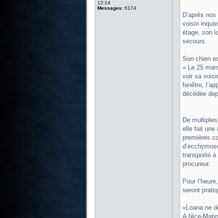
12:14
Messages:
6174
D’après nos 
voisin inquie
étage, son l
secours.
Son chien es
« Le 25 mars
voir sa vois
fenêtre, l’a
décédée depu
De multiples 
elle fait un
premières co
d’ecchymoses
transporté à 
procureur.
Pour l’heure
seront prati
«Loana ne do
A Nice-Matin