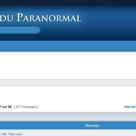
7
sur
38
[ 377 messages ]
Atteindr
Message
:
Re: Topic actu