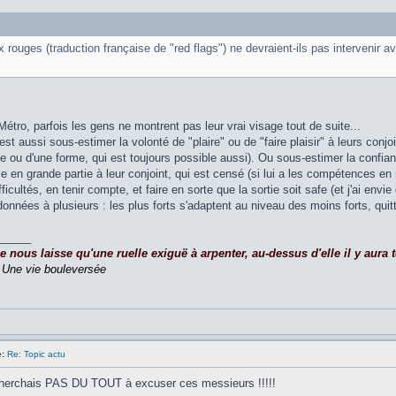
 rouges (traduction française de "red flags") ne devraient-ils pas intervenir 
étro, parfois les gens ne montrent pas leur vrai visage tout de suite...
c'est aussi sous-estimer la volonté de "plaire" ou de "faire plaisir" à leurs co
se ou d'une forme, qui est toujours possible aussi). Ou sous-estimer la confi
e en grande partie à leur conjoint, qui est censé (si lui a les compétences en 
fficultés, en tenir compte, et faire en sorte que la sortie soit safe (et j'ai en
onnées à plusieurs : les plus forts s'adaptent au niveau des moins forts, quitte 
_____
nous laisse qu'une ruelle exiguë à arpenter, au-dessus d'elle il y aura to
,
Une vie bouleversée
:
Re: Topic actu
cherchais PAS DU TOUT à excuser ces messieurs !!!!!