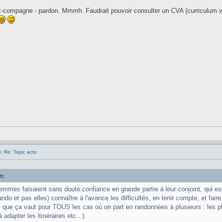
x-compagne - pardon. Mmmh. Faudrait pouvoir consulter un CVA (curriculum 
:
Re: Topic actu
t:
emmes faisaient sans doute confiance en grande partie à leur conjoint, qui es
ndo et pas elles) connaître à l'avance les difficultés, en tenir compte, et faire e
e que ça vaut pour TOUS les cas où on part en randonnées à plusieurs : les p
à adapter les itinéraires etc...).