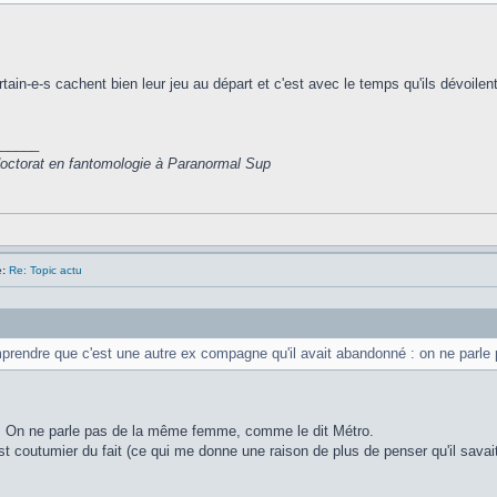
tain-e-s cachent bien leur jeu au départ et c'est avec le temps qu'ils dévoilen
_____
 doctorat en fantomologie à Paranormal Sup
:
Re: Topic actu
prendre que c'est une autre ex compagne qu'il avait abandonné : on ne parle p
. On ne parle pas de la même femme, comme le dit Métro.
t coutumier du fait (ce qui me donne une raison de plus de penser qu'il savai