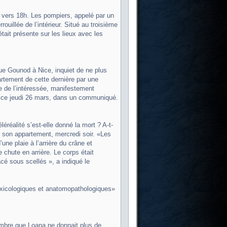
, vers 18h. Les pompiers, appelé par un
ouillée de l’intérieur. Situé au troisième
tait présente sur les lieux avec les
ue Gounod à Nice, inquiet de ne plus
artement de cette dernière par une
ie de l’intéressée, manifestement
ur ce jeudi 26 mars, dans un communiqué.
éréalité s’est-elle donné la mort ? A-t-
 son appartement, mercredi soir. «Les
ne plaie à l’arrière du crâne et
chute en arrière. Le corps était
acé sous scellés », a indiqué le
 toxicologiques et anatomopathologiques»
cembre que Loana ne donnait plus de