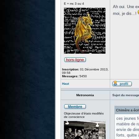
E = mc 3 ou 4
Ah oui. Une e
moi, je dis...!
Inscription:
01 Décembre 2013,
09:58
Messages:
5450
Haut
Metronomia
Sujet du message
Chimère a écri
Objecteuse d'états modifiés
de conscience
ces jeunes f
matière de ra
envie de dir
forts, quitte 