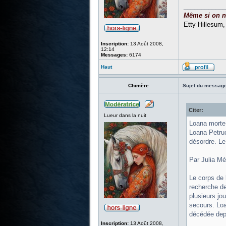
____________
Même si on ne 
Etty Hillesum
Inscription:
13 Août 2008,
12:14
Messages:
6174
Haut
Chimère
Sujet du message
Citer:
Lueur dans la nuit
Loana morte à
Loana Petruc
désordre. Le
Par Julia Mé
Le corps de 
recherche de
plusieurs jo
secours. Loa
décédée depu
Inscription:
13 Août 2008,