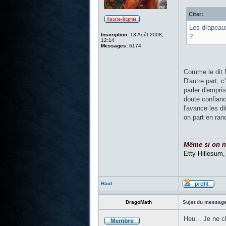
Citer:
Les drapeaux
Inscription:
13 Août 2008,
?
12:14
Messages:
6174
Comme le dit M
D'autre part, 
parler d'empri
doute confianc
l'avance les di
on part en rand
____________
Même si on ne 
Etty Hillesum
Haut
DragoMath
Sujet du message
Heu... Je ne 