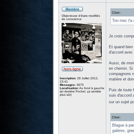
Citer:
Objecteuse d'états modifiés
de conscience
Ton mec t'a 
Je crois compr
Et quand bien 
d'accord avec 
Aussi, de mon 
en chemin. Si 
compagnons res
Inscription:
28 Juillet 2012,
matière et don
23:41
Messages:
3675
Localisation:
Au fond à gauche
Puis de toute 
(et derrière Pochel, ça semble
plus sûr)
suis d'accord 
sur un sujet p
Citer:
Blague à par
galères, gre