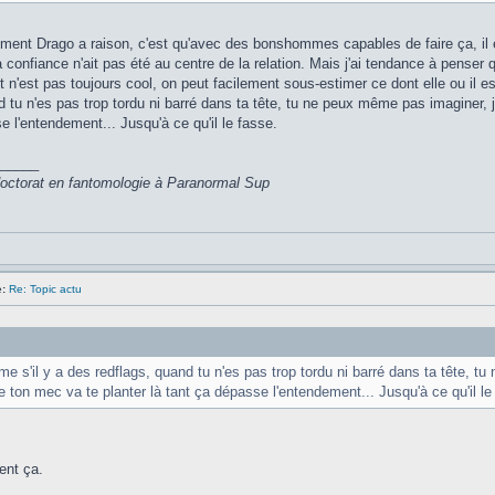
ment Drago a raison, c'est qu'avec des bonshommes capables de faire ça, il est
a confiance n'ait pas été au centre de la relation. Mais j'ai tendance à pense
t n'est pas toujours cool, on peut facilement sous-estimer ce dont elle ou il e
d tu n'es pas trop tordu ni barré dans ta tête, tu ne peux même pas imaginer, 
e l'entendement... Jusqu'à ce qu'il le fasse.
_____
 doctorat en fantomologie à Paranormal Sup
:
Re: Topic actu
e s'il y a des redflags, quand tu n'es pas trop tordu ni barré dans ta tête, t
 ton mec va te planter là tant ça dépasse l'entendement... Jusqu'à ce qu'il le
ent ça.