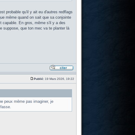
 probable qu'il y ait eu d'autres redflags
r que même quand on sait que sa conjointe
st capable. En gros, même s'il y a des
je suppose, que ton mec va te planter là
Publié:
19 Mars 2026, 19:22
u ne peux même pas imaginer, je
 fasse.