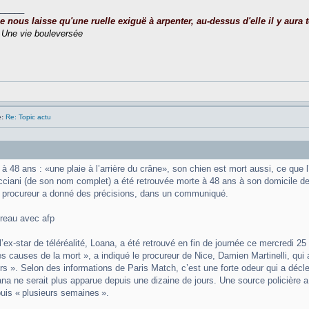
_____
nous laisse qu'une ruelle exiguë à arpenter, au-dessus d'elle il y aura to
,
Une vie bouleversée
:
Re: Topic actu
 48 ans : «une plaie à l’arrière du crâne», son chien est mort aussi, ce que l’
ciani (de son nom complet) a été retrouvée morte à 48 ans à son domicile d
 procureur a donné des précisions, dans un communiqué.
reau avec afp
l’ex-star de téléréalité, Loana, a été retrouvé en fin de journée ce mercredi 2
s causes de la mort », a indiqué le procureur de Nice, Damien Martinelli, qui 
urs ». Selon des informations de Paris Match, c’est une forte odeur qui a décl
na ne serait plus apparue depuis une dizaine de jours. Une source policière a 
is « plusieurs semaines ».