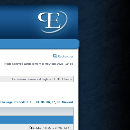
Rechercher
Nous sommes actuellement le 08 Août 2026, 19:55
Le fuseau horaire est réglé sur UTC+1 heure
e la page
Précédent
1
...
34
,
35
,
36
,
37
,
38
Suivant
Publié:
19 Mars 2026, 14:13