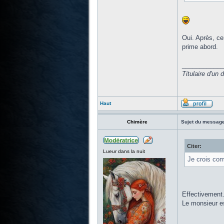
Oui. Après, cer
prime abord.
____________
Titulaire d'un
Haut
Chimère
Sujet du message
Citer:
Lueur dans la nuit
Je crois com
Effectivement
Le monsieur es