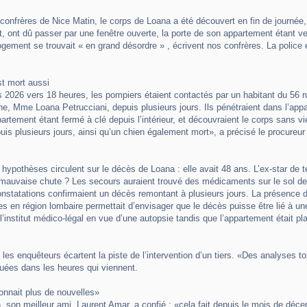
confrères de Nice Matin, le corps de Loana a été découvert en fin de journée
t, ont dû passer par une fenêtre ouverte, la porte de son appartement étant verr
ogement se trouvait « en grand désordre » , écrivent nos confrères. La police é
t mort aussi
 2026 vers 18 heures, les pompiers étaient contactés par un habitant du 56 r
ine, Mme Loana Petrucciani, depuis plusieurs jours. Ils pénétraient dans l’app
ppartement étant fermé à clé depuis l’intérieur, et découvraient le corps sans v
is plusieurs jours, ainsi qu’un chien également mort», a précisé le procure
hypothèses circulent sur le décès de Loana : elle avait 48 ans. L’ex-star de tél
e mauvaise chute ? Les secours auraient trouvé des médicaments sur le sol de
nstatations confirmaient un décès remontant à plusieurs jours. La présence d’u
 en région lombaire permettait d’envisager que le décès puisse être lié à une 
l’institut médico-légal en vue d’une autopsie tandis que l’appartement était pl
, les enquêteurs écartent la piste de l’intervention d’un tiers. «Des analyses
quées dans les heures qui viennent.
nnait plus de nouvelles»
, son meilleur ami, Laurent Amar, a confié : «cela fait depuis le mois de dé