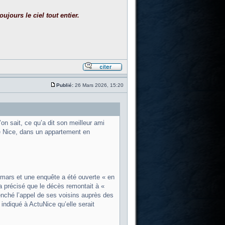
ujours le ciel tout entier.
Publié:
26 Mars 2026, 15:20
on sait, ce qu’a dit son meilleur ami
e Nice, dans un appartement en
5 mars et une enquête a été ouverte « en
a précisé que le décès remontait à «
enché l’appel de ses voisins auprès des
indiqué à ActuNice qu’elle serait