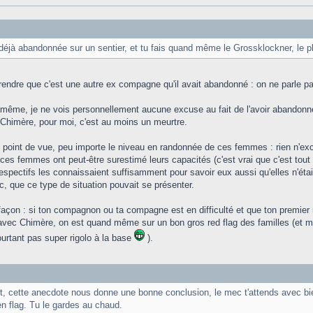
déjà abandonnée sur un sentier, et tu fais quand même le Grossklockner, le 
endre que c'est une autre ex compagne qu'il avait abandonné : on ne parle pas
même, je ne vois personnellement aucune excuse au fait de l'avoir abandonnée
Chimère, pour moi, c'est au moins un meurtre.
point de vue, peu importe le niveau en randonnée de ces femmes : rien n'excu
ces femmes ont peut-être surestimé leurs capacités (c'est vrai que c'est tout à
pectifs les connaissaient suffisamment pour savoir eux aussi qu'elles n'ét
c, que ce type de situation pouvait se présenter.
façon : si ton compagnon ou ta compagne est en difficulté et que ton premier r
avec Chimère, on est quand même sur un bon gros red flag des familles (et mer
ourtant pas super rigolo à la base
).
t, cette anecdote nous donne une bonne conclusion, le mec t'attends avec bien
en flag. Tu le gardes au chaud.