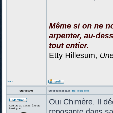
______________
Même si on ne no
arpenter, au-dessu
tout entier.
Etty Hillesum,
Une
Haut
StarVolante
Sujet du message:
Re: Topic actu
Oui Chimère. Il dé
Carbure au Cacao, à toute
berzingue !
reposante dans sa 