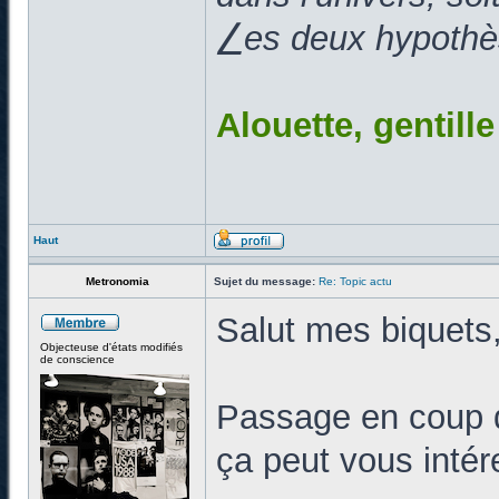
⎳es deux hypothès
Alouette, gentill
Haut
Metronomia
Sujet du message:
Re: Topic actu
Salut mes biquets
Objecteuse d'états modifiés
de conscience
Passage en coup d
ça peut vous intér