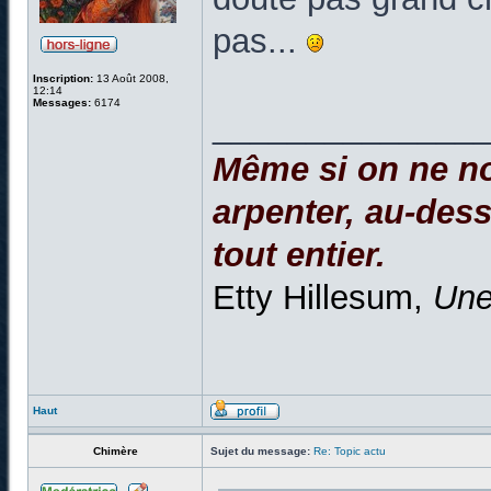
pas...
Inscription:
13 Août 2008,
12:14
Messages:
6174
______________
Même si on ne no
arpenter, au-dessu
tout entier.
Etty Hillesum,
Une
Haut
Chimère
Sujet du message:
Re: Topic actu