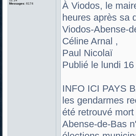
12:14
À Viodos, le mair
Messages:
6174
heures après sa d
Viodos-Abense-d
Céline Arnal ,
Paul Nicolaï
Publié le lundi 1
INFO ICI PAYS B
les gendarmes rec
été retrouvé mort
Abense-de-Bas n'
élections municipa