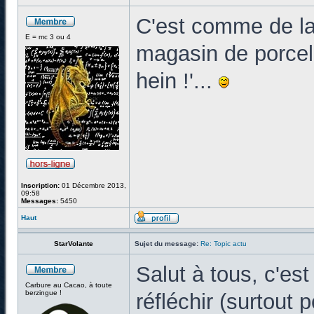
C'est comme de la
E = mc 3 ou 4
magasin de porcela
hein !'...
Inscription:
01 Décembre 2013,
09:58
Messages:
5450
Haut
StarVolante
Sujet du message:
Re: Topic actu
Salut à tous, c'est
Carbure au Cacao, à toute
berzingue !
réfléchir (surtout 