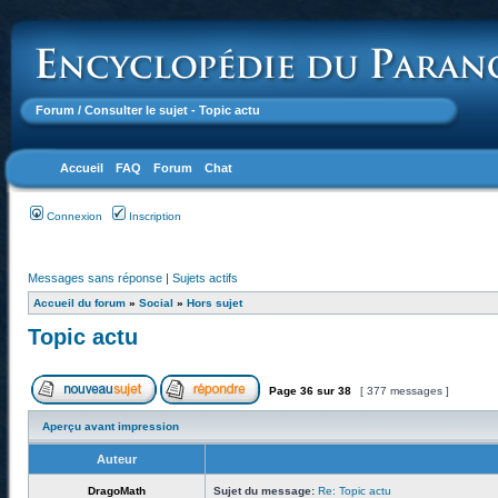
Forum
/ Consulter le sujet - Topic actu
Accueil
FAQ
Forum
Chat
Connexion
Inscription
Messages sans réponse
|
Sujets actifs
Accueil du forum
»
Social
»
Hors sujet
Topic actu
Page
36
sur
38
[ 377 messages ]
Aperçu avant impression
Auteur
DragoMath
Sujet du message:
Re: Topic actu