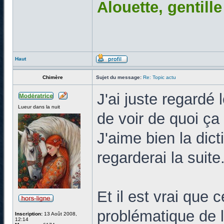
Alouette, gentill
Haut
Chimère
Sujet du message:
Re: Topic actu
J'ai juste regardé 
Lueur dans la nuit
de voir de quoi ça
J'aime bien la dic
regarderai la suite
Et il est vrai que 
problématique de l
Inscription:
13 Août 2008,
12:14