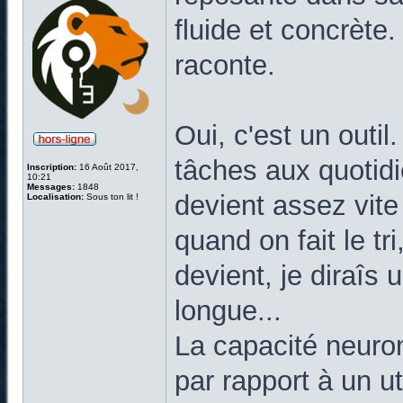
fluide et concrète
raconte.
Oui, c'est un outil
tâches aux quotid
Inscription:
16 Août 2017,
10:21
Messages:
1848
devient assez vite
Localisation:
Sous ton lit !
quand on fait le tr
devient, je diraîs 
longue...
La capacité neuron
par rapport à un ut