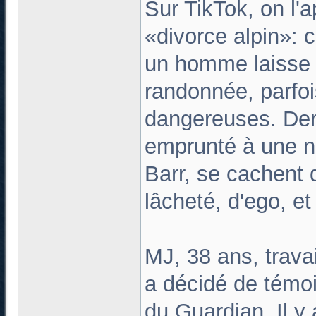
Sur TikTok, on l'
«divorce alpin»: 
un homme laisse s
randonnée, parfo
dangereuses. Derr
emprunté à une no
Barr, se cachent 
lâcheté, d'ego, et
MJ, 38 ans, travai
a décidé de témo
du Guardian. Il y 