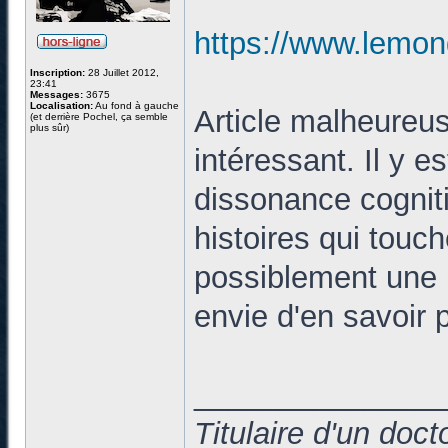
https://www.lemond
Inscription:
28 Juillet 2012,
23:41
Messages:
3675
Localisation:
Au fond à gauche
Article malheureus
(et derrière Pochel, ça semble
plus sûr)
intéressant. Il y e
dissonance cognit
histoires qui touch
possiblement une 
envie d'en savoir p
______________
Titulaire d'un doc