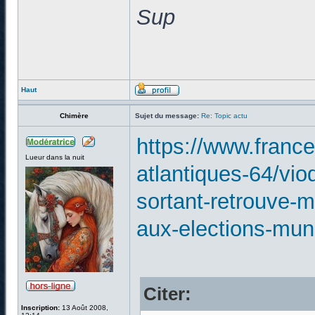
Sup
Haut
Chimère
Sujet du message:
Re: Topic actu
https://www.france
Lueur dans la nuit
atlantiques-64/vi
sortant-retrouve-m
aux-elections-mun
Citer:
Inscription:
13 Août 2008,