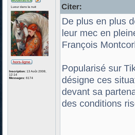
Citer:
Lueur dans la nuit
De plus en plus 
leur mec en plei
François Montcor
Popularisé sur Ti
Inscription:
13 Août 2008,
12:14
désigne ces situ
Messages:
6174
devant sa partena
des conditions ri