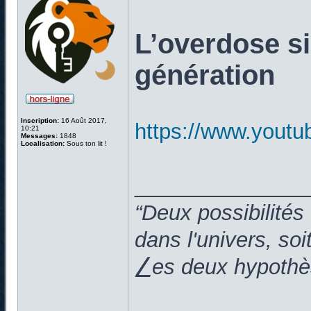
L’overdose si
génération
Inscription:
16 Août 2017,
https://www.you
10:21
Messages:
1848
Localisation:
Sous ton lit !
______________
“Deux possibilités
dans l'univers, so
⎳es deux hypothès