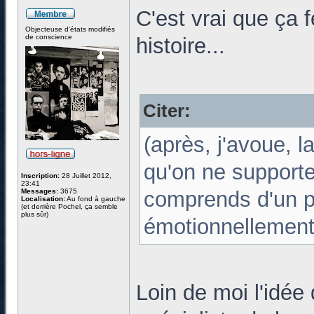
C'est vrai que ça f
Objecteuse d'états modifiés
de conscience
histoire...
Citer:
(après, j'avoue, l
qu'on ne supporte
Inscription:
28 Juillet 2012,
23:41
Messages:
3675
comprends d'un po
Localisation:
Au fond à gauche
(et derrière Pochel, ça semble
plus sûr)
émotionnellement
Loin de moi l'idée