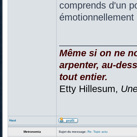
comprends d'un poi
émotionnellement 
______________
Même si on ne no
arpenter, au-dessu
tout entier.
Etty Hillesum,
Une
Haut
Metronomia
Sujet du message:
Re: Topic actu