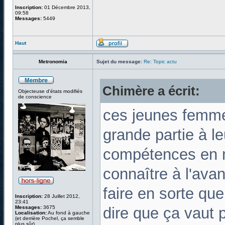
Inscription:
01 Décembre 2013,
09:58
Messages:
5449
Haut
Metronomia
Sujet du message:
Re: Topic actu
Chimère a écrit:
Objecteuse d'états modifiés
de conscience
ces jeunes femme
grande partie à le
compétences en m
connaître à l'avan
faire en sorte que 
Inscription:
28 Juillet 2012,
23:41
Messages:
3675
dire que ça vaut 
Localisation:
Au fond à gauche
(et derrière Pochel, ça semble
plus sûr)