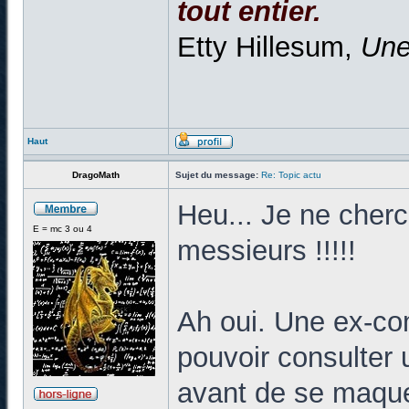
tout entier.
Etty Hillesum,
Une
Haut
DragoMath
Sujet du message:
Re: Topic actu
Heu... Je ne che
E = mc 3 ou 4
messieurs !!!!!
Ah oui. Une ex-c
pouvoir consulter
avant de se maquer