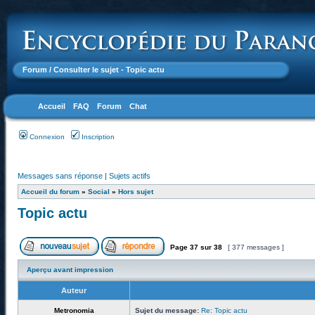
Forum
/ Consulter le sujet - Topic actu
Accueil
FAQ
Forum
Chat
Connexion
Inscription
Messages sans réponse
|
Sujets actifs
Accueil du forum
»
Social
»
Hors sujet
Topic actu
Page
37
sur
38
[ 377 messages ]
Aperçu avant impression
Auteur
Metronomia
Sujet du message:
Re: Topic actu