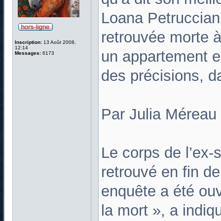
Loana Petruccian
retrouvée morte à
Inscription:
13 Août 2008,
12:14
un appartement e
Messages:
6173
des précisions, 
Par Julia Méreau
Le corps de l’ex-s
retrouvé en fin d
enquête a été ou
la mort », a indi