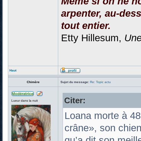
Même si on ne no
arpenter, au-dessu
tout entier.
Etty Hillesum,
Une
Haut
Chimère
Sujet du message:
Re: Topic actu
Citer:
Lueur dans la nuit
Loana morte à 48 
crâne», son chien 
qu’a dit son meill