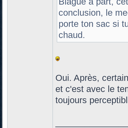
Blague à part, c
conclusion, le me
porte ton sac si t
chaud.
Oui. Après, certai
et c'est avec le te
toujours perceptib
______________