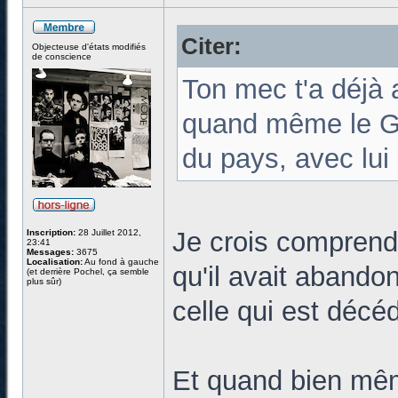
Citer:
Objecteuse d'états modifiés
de conscience
Ton mec t'a déjà 
quand même le Gr
du pays, avec lui
Je crois comprend
Inscription:
28 Juillet 2012,
23:41
Messages:
3675
Localisation:
Au fond à gauche
qu'il avait abandon
(et derrière Pochel, ça semble
plus sûr)
celle qui est décé
Et quand bien mêm