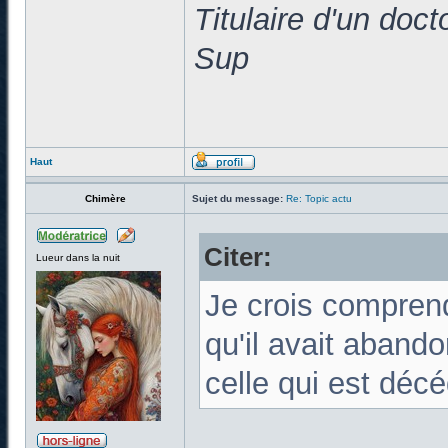
Titulaire d'un doc
Sup
Haut
Chimère
Sujet du message:
Re: Topic actu
Citer:
Lueur dans la nuit
Je crois compren
qu'il avait abando
celle qui est déc