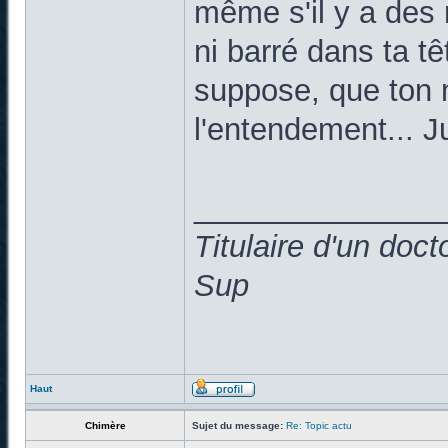
même s'il y a des 
ni barré dans ta t
suppose, que ton 
l'entendement... Ju
______________
Titulaire d'un doc
Sup
Haut
Chimère
Sujet du message:
Re: Topic actu