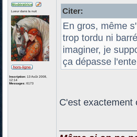
Citer:
Lueur dans la nuit
En gros, même s'i
trop tordu ni bar
imaginer, je supp
ça dépasse l'ente
Inscription:
13 Août 2008,
12:14
Messages:
6173
C'est exactement 
______________