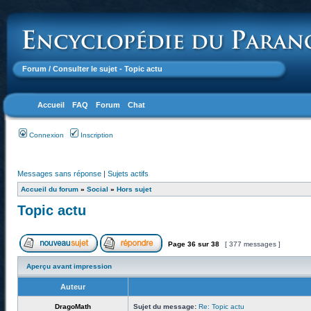
Forum
/ Consulter le sujet - Topic actu
Accueil
FAQ
Forum
Chat
Connexion
Inscription
Messages sans réponse
|
Sujets actifs
Accueil du forum
»
Social
»
Hors sujet
Topic actu
Page
36
sur
38
[ 377 messages ]
Aperçu avant impression
Auteur
DragoMath
Sujet du message:
Re: Topic actu