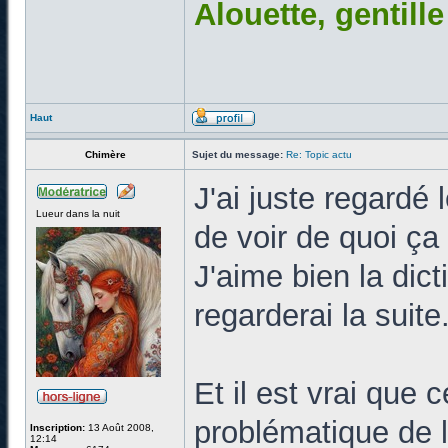
Alouette, gentill
Haut
Chimère
Sujet du message:
Re: Topic actu
J'ai juste regardé 
Lueur dans la nuit
de voir de quoi ça
J'aime bien la dic
regarderai la suite
Et il est vrai que 
problématique de l
Inscription:
13 Août 2008,
12:14