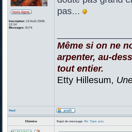
pas...
Inscription:
13 Août 2008,
12:14
Messages:
6174
______________
Même si on ne no
arpenter, au-dessu
tout entier.
Etty Hillesum,
Une
Haut
Chimère
Sujet du message:
Re: Topic actu