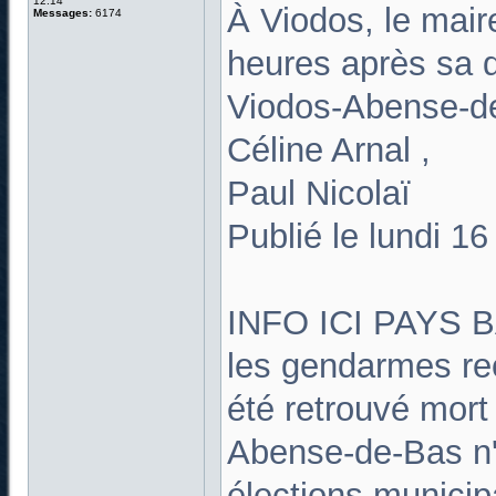
12:14
À Viodos, le mair
Messages:
6174
heures après sa d
Viodos-Abense-d
Céline Arnal ,
Paul Nicolaï
Publié le lundi 1
INFO ICI PAYS B
les gendarmes rec
été retrouvé mort
Abense-de-Bas n'
élections municipa