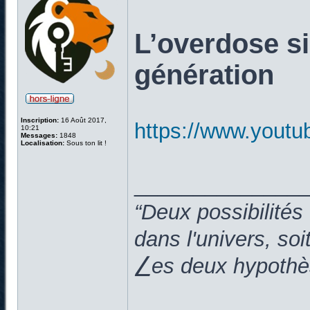
L’overdose si
génération
Inscription:
16 Août 2017,
https://www.you
10:21
Messages:
1848
Localisation:
Sous ton lit !
______________
“Deux possibilités
dans l'univers, so
⎳es deux hypothès