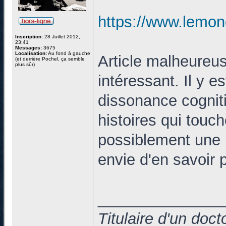
https://www.lemond
Inscription:
28 Juillet 2012,
23:41
Messages:
3675
Localisation:
Au fond à gauche
Article malheureus
(et derrière Pochel, ça semble
plus sûr)
intéressant. Il y e
dissonance cognit
histoires qui touch
possiblement une 
envie d'en savoir p
______________
Titulaire d'un doc