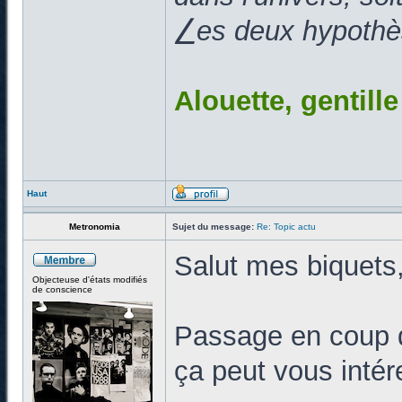
⎳es deux hypothès
Alouette, gentill
Haut
Metronomia
Sujet du message:
Re: Topic actu
Salut mes biquets
Objecteuse d'états modifiés
de conscience
Passage en coup d
ça peut vous intér