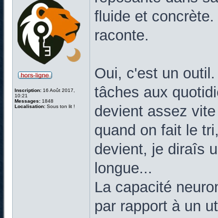
fluide et concrète
raconte.
Oui, c'est un outil
tâches aux quotid
Inscription:
16 Août 2017,
10:21
Messages:
1848
devient assez vite
Localisation:
Sous ton lit !
quand on fait le tr
devient, je diraîs 
longue...
La capacité neuron
par rapport à un ut