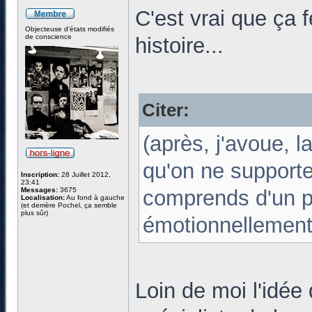
C'est vrai que ça f
Objecteuse d'états modifiés
de conscience
histoire...
Citer:
(après, j'avoue, l
qu'on ne supporte
Inscription:
28 Juillet 2012,
23:41
Messages:
3675
comprends d'un po
Localisation:
Au fond à gauche
(et derrière Pochel, ça semble
plus sûr)
émotionnellement
Loin de moi l'idée