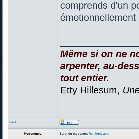
comprends d'un poi
émotionnellement 
______________
Même si on ne no
arpenter, au-dessu
tout entier.
Etty Hillesum,
Une
Haut
Metronomia
Sujet du message:
Re: Topic actu