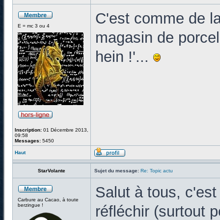
C'est comme de la
E = mc 3 ou 4
magasin de porcela
hein !'...
Inscription:
01 Décembre 2013,
09:58
Messages:
5450
Haut
StarVolante
Sujet du message:
Re: Topic actu
Salut à tous, c'est
Carbure au Cacao, à toute
berzingue !
réfléchir (surtout 