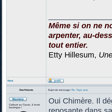
______________
Même si on ne no
arpenter, au-dessu
tout entier.
Etty Hillesum,
Une
Haut
StarVolante
Sujet du message:
Re: Topic actu
Oui Chimère. Il dé
Carbure au Cacao, à toute
berzingue !
reposante dans sa 