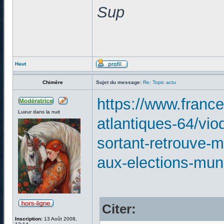
Sup
Haut
Chimère
Sujet du message:
Re: Topic actu
https://www.france
Lueur dans la nuit
atlantiques-64/vi
sortant-retrouve-m
aux-elections-mun
Citer:
Inscription:
13 Août 2008,