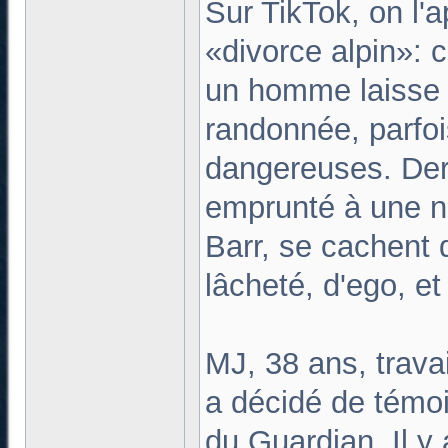
Sur TikTok, on l'
«divorce alpin»: 
un homme laisse s
randonnée, parfo
dangereuses. Derr
emprunté à une no
Barr, se cachent 
lâcheté, d'ego, et
MJ, 38 ans, travai
a décidé de témo
du Guardian. Il y 