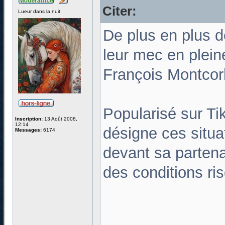
Citer:
Lueur dans la nuit
De plus en plus 
leur mec en plei
François Montcor
Popularisé sur Ti
Inscription:
13 Août 2008,
12:14
désigne ces situ
Messages:
6174
devant sa partena
des conditions ri