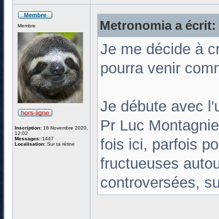
Metronomia a écrit:
Membre
Je me décide à cr
pourra venir comme
Je débute avec l'
Pr Luc Montagnie
Inscription:
18 Novembre 2020,
12:02
Messages:
1447
fois ici, parfois 
Localisation:
Sur ta rétine
fructueuses autour
controversées, su