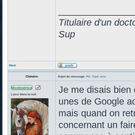
______________
Titulaire d'un doc
Sup
Haut
Chimère
Sujet du message:
Re: Topic actu
Je me disais bien q
Lueur dans la nuit
unes de Google act
mais quand on ret
concernant un fair