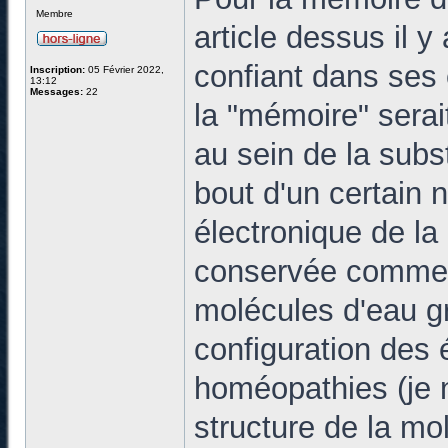
Membre
article dessus il 
confiant dans ses 
Inscription:
05 Février 2022,
13:12
Messages:
22
la "mémoire" serai
au sein de la subs
bout d'un certain n
électronique de l
conservée comme u
molécules d'eau gr
configuration des 
homéopathies (je ne
structure de la mo