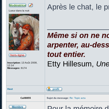
Après le chat, le 
Lueur dans la nuit
______________
Même si on ne no
arpenter, au-dessu
tout entier.
Etty Hillesum,
Une
Inscription:
13 Août 2008,
12:14
Messages:
6174
Haut
Call8855
Sujet du message:
Re: Topic actu
Pour la mémoire de