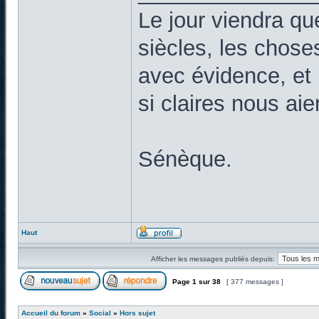
Le jour viendra qu
siècles, les chose
avec évidence, et 
si claires nous ai
Sénèque.
Haut
Afficher les messages publiés depuis:
Page
1
sur
38
[ 377 messages ]
Accueil du forum
»
Social
»
Hors sujet