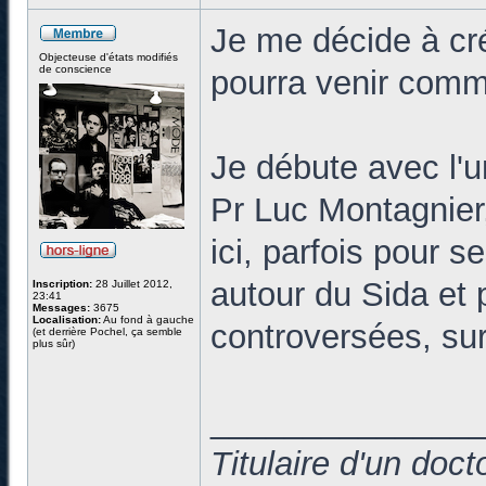
Je me décide à cr
Objecteuse d'états modifiés
de conscience
pourra venir commen
Je débute avec l'u
Pr Luc Montagnier
ici, parfois pour s
autour du Sida et p
Inscription:
28 Juillet 2012,
23:41
Messages:
3675
Localisation:
Au fond à gauche
controversées, sur
(et derrière Pochel, ça semble
plus sûr)
______________
Titulaire d'un doc