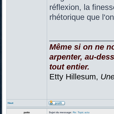
réflexion, la fine
rhétorique que l'o
______________
Même si on ne no
arpenter, au-dessu
tout entier.
Etty Hillesum,
Une
Haut
patto
Sujet du message:
Re: Topic actu