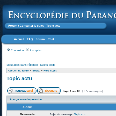
Forum
/ Consulter le sujet - Topic actu
Accueil
FAQ
Forum
Chat
Connexion
Inscription
Messages sans réponse
|
Sujets actifs
Accueil du forum
»
Social
»
Hors sujet
Topic actu
Page
1
sur
38
[ 377 messages ]
Aperçu avant impression
Auteur
Metronomia
Sujet du message:
Topic actu