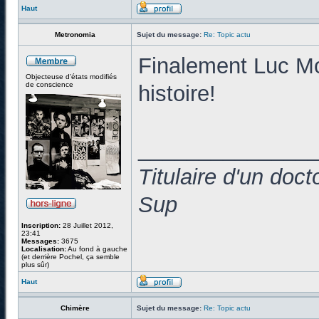
Haut
Metronomia
Sujet du message:
Re: Topic actu
Finalement Luc Mon
Objecteuse d'états modifiés
de conscience
histoire!
______________
Titulaire d'un doc
Sup
Inscription:
28 Juillet 2012,
23:41
Messages:
3675
Localisation:
Au fond à gauche
(et derrière Pochel, ça semble
plus sûr)
Haut
Chimère
Sujet du message:
Re: Topic actu