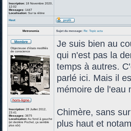
Inscription:
18 Novembre 2020,
12:02
Messages:
1447
Localisation:
Sur ta rétine
Haut
Metronomia
Sujet du message:
Re: Topic actu
Je suis bien au co
Objecteuse d'états modifiés
de conscience
qui n'est pas la d
temps à autres. C
parlé ici. Mais il e
mémoire de l'eau n'
Chimère, sans surpr
Inscription:
28 Juillet 2012,
23:41
Messages:
3675
Localisation:
Au fond à gauche
plus haut et nota
(et derrière Pochel, ça semble
plus sûr)