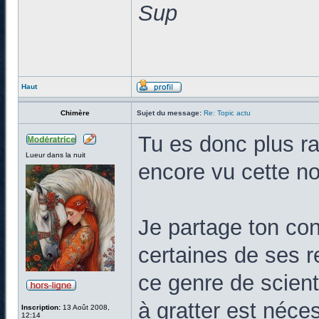
Sup
Haut
Chimère
Sujet du message:
Re: Topic actu
Tu es donc plus ra
Lueur dans la nuit
encore vu cette no
Je partage ton cons
certaines de ses 
ce genre de scient
à gratter est néce
Inscription:
13 Août 2008,
12:14