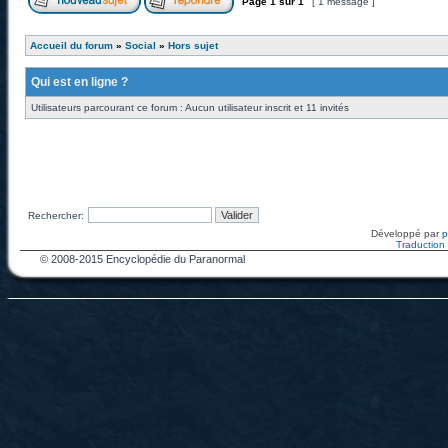
Page
1
sur
1
[ 1 message ]
Accueil du forum
»
Social
»
Hors sujet
Qui est en ligne ?
Utilisateurs parcourant ce forum : Aucun utilisateur inscrit et 11 invités
Rechercher:
Développé par
Traduction f
© 2008-2015 Encyclopédie du Paranormal