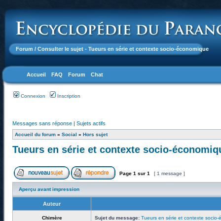
Forum
/ Consulter le sujet - Tueurs en série et contexte socio-économique
Accueil
FAQ
Forum
Chat
Connexion
Inscription
Messages sans réponse
|
Sujets actifs
Accueil du forum
»
Social
»
Hors sujet
Tueurs en série et contexte socio-économiq
Page
1
sur
1
[ 1 message ]
Aperçu avant impression
Auteur
Chimère
Sujet du message:
Tueurs en série et contexte socio