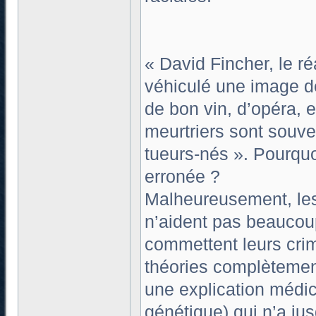
« David Fincher, le ré
véhiculé une image d
de bon vin, d’opéra, 
meurtriers sont souv
tueurs-nés ». Pourquoi
erronée ?
Malheureusement, les 
n’aident pas beaucou
commettent leurs crim
théories complètemen
une explication médi
génétique) qui n’a ju