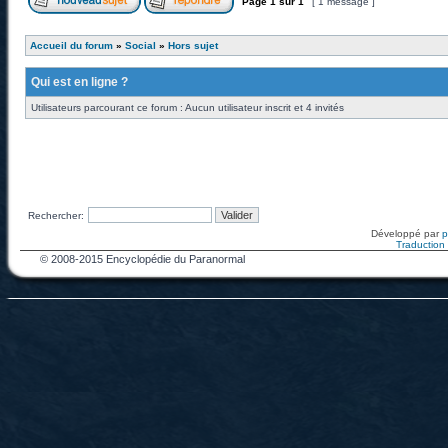
Page
1
sur
1
[ 1 message ]
Accueil du forum
»
Social
»
Hors sujet
Qui est en ligne ?
Utilisateurs parcourant ce forum : Aucun utilisateur inscrit et 4 invités
Rechercher:
Développé par
Traduction f
© 2008-2015 Encyclopédie du Paranormal