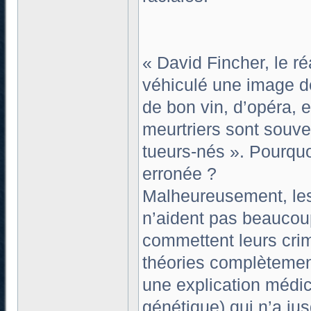
« David Fincher, le ré
véhiculé une image d
de bon vin, d’opéra, 
meurtriers sont souv
tueurs-nés ». Pourquoi
erronée ?
Malheureusement, les 
n’aident pas beaucou
commettent leurs crim
théories complètemen
une explication médi
génétique) qui n’a ju