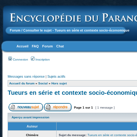
Forum
/ Consulter le sujet - Tueurs en série et contexte socio-économique
Accueil
FAQ
Forum
Chat
Connexion
Inscription
Messages sans réponse
|
Sujets actifs
Accueil du forum
»
Social
»
Hors sujet
Tueurs en série et contexte socio-économiq
Page
1
sur
1
[ 1 message ]
Aperçu avant impression
Auteur
Chimère
Sujet du message:
Tueurs en série et contexte socio