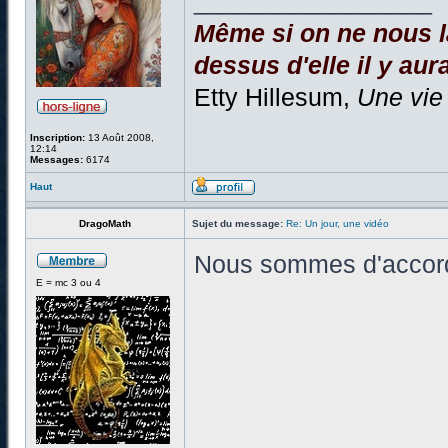
_________________
Même si on ne nous la
dessus d'elle il y aura
Etty Hillesum,
Une vie
Inscription:
13 Août 2008,
12:14
Messages:
6174
Haut
DragoMath
Sujet du message:
Re: Un jour, une vidéo
Nous sommes d'accor
E = mc 3 ou 4