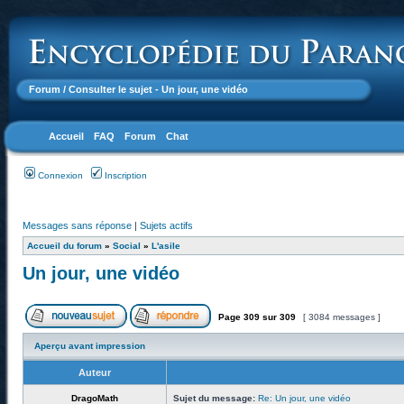
Forum
/ Consulter le sujet - Un jour, une vidéo
Accueil
FAQ
Forum
Chat
Connexion
Inscription
Messages sans réponse
|
Sujets actifs
Accueil du forum
»
Social
»
L'asile
Un jour, une vidéo
Page
309
sur
309
[ 3084 messages ]
Aperçu avant impression
Auteur
DragoMath
Sujet du message:
Re: Un jour, une vidéo