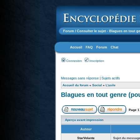
Forum
/ Consulter le sujet - Blagues en tout g
Accueil
FAQ
Forum
Chat
Connexion
Inscription
Messages sans réponse
|
Sujets actifs
Accueil du forum
»
Social
»
L'asile
Blagues en tout genre (pou
Page
1
Aperçu avant impression
Auteur
StarVolante
Sujet du message