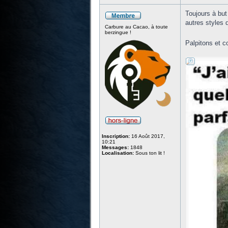
Toujours à but
autres styles d
Carbure au Cacao, à toute
berzingue !
Palpitons et 
Inscription:
16 Août 2017,
10:21
Messages:
1848
Localisation:
Sous ton lit !