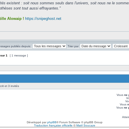
ités existent : soit nous sommes seuls dans l'univers, soit nous ne le somme
hèses sont tout aussi effrayantes."
ille Alowaip !
https://snipeghost.net
essages publiés depuis:
Trier par
sur
1
[ 1 message ]
rit et 3 invités
Vous
ne 
V
Vo
Vous
n
Vous
ne 
Attei
Développé par
phpBB
® Forum Software © phpBB Group
Traduction française officielle
©
Maël Soucaze