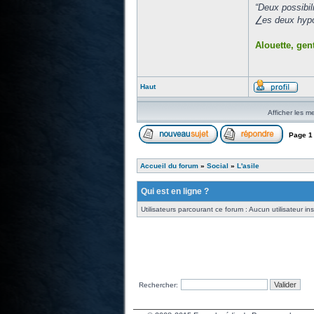
“Deux possibil
⎳es deux hypot
Alouette, gent
Haut
Afficher les m
Page
1
Accueil du forum
»
Social
»
L'asile
Qui est en ligne ?
Utilisateurs parcourant ce forum : Aucun utilisateur insc
Rechercher: