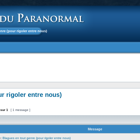
enre (pour rigoler entre nous)
r rigoler entre nous)
sur
1
[ 1 message ]
Message
:
Blagues en tout genre (pour rigoler entre nous)