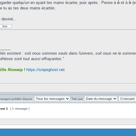
egarder quelqu'un en ayant tes mains écarter, puis après : Pense à
ó
et à
ò
(e
e tu as tes deux mains écartés.
 deviné...
_____
ités existent : soit nous sommes seuls dans l'univers, soit nous ne le somme
hèses sont tout aussi effrayantes."
ille Alowaip !
https://snipeghost.net
essages publiés depuis:
Trier par
sur
1
[ 1 message ]