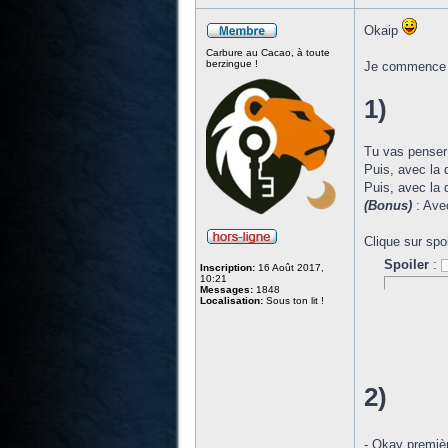
Okaip
Carbure au Cacao, à toute
berzingue !
Je commence pa
1)
Tu vas penser
Puis, avec la 
Puis, avec la 
(Bonus)
: Avec
Clique sur spoi
Spoiler
:
Inscription:
16 Août 2017,
10:21
Messages:
1848
Localisation:
Sous ton lit !
2)
- Okay premièr