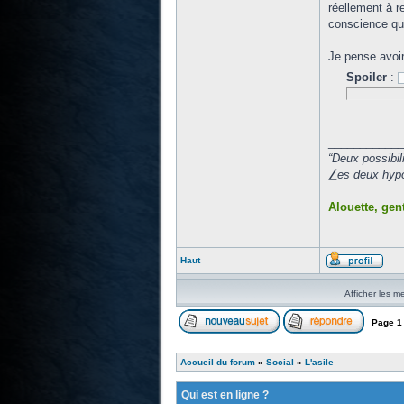
réellement à r
conscience qu
Je pense avoir
Spoiler
:
____________
“Deux possibil
⎳es deux hypot
Alouette, gent
Haut
Afficher les m
Page
1
Accueil du forum
»
Social
»
L'asile
Qui est en ligne ?