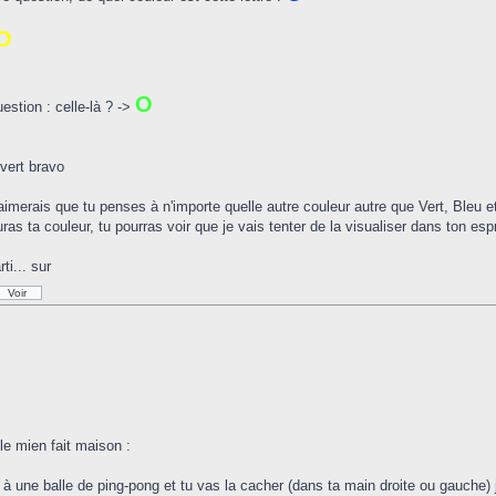
O
O
uestion : celle-là ? ->
 vert bravo
'aimerais que tu penses à n'importe quelle autre couleur autre que Vert, Bleu 
ras ta couleur, tu pourras voir que je vais tenter de la visualiser dans ton espr
ti... sur
 le mien fait maison :
à une balle de ping-pong et tu vas la cacher (dans ta main droite ou gauche) j