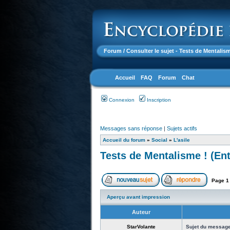
Forum
/ Consulter le sujet - Tests de Mentalis
Accueil
FAQ
Forum
Chat
Connexion
Inscription
Messages sans réponse
|
Sujets actifs
Accueil du forum
»
Social
»
L'asile
Tests de Mentalisme ! (Ent
Page
1
Aperçu avant impression
Auteur
StarVolante
Sujet du message