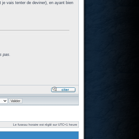
t je vais tenter de deviner), en ayant bien
s pas.
Le fuseau horaire est réglé sur UTC+1 heure