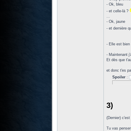
- Ok, bleu
- et celle-là ?
...
- Ok, jaune
- et dernière q
- Elle est bien
- Maintenant j
Et dès que t'au
et donc t'es par
Spoiler
:
3)
(Dernier) c'est
Tu vas penser 