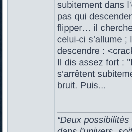
subitement dans l’
pas qui descenden
flipper… il cherche
celui-ci s’allume ;
descendre : <crac
Il dis assez fort : 
s'arrêtent subitem
bruit. Puis...
______________
“Deux possibilités
dans l'univers, so