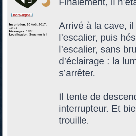
Finalement, il n’ét
Arrivé à la cave, i
Inscription:
16 Août 2017,
10:21
Messages:
1848
l’escalier, puis hé
Localisation:
Sous ton lit !
l’escalier, sans b
d’éclairage : la lu
s’arrêter.
Il tente de descend
interrupteur. Et b
trouille.