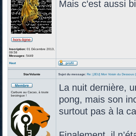
Mais c'est aussi bi
Inscription:
01 Décembre 2013,
09:58
Messages:
5449
Haut
StarVolante
Sujet du message:
Re: [JEU] Mon Voisin du Dessous
La nuit dernière, 
Carbure au Cacao, à toute
berzingue !
pong, mais son inc
surtout pas à la c
Finalement, il n’ét