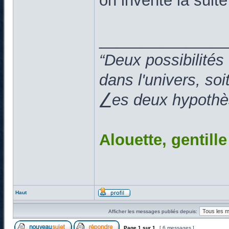
on invente la suit
______________
“Deux possibilités
dans l'univers, so
⎳es deux hypothès
Alouette, gentill
Haut
Afficher les messages publiés depuis:
Page
1
sur
1
[ 6 messages ]