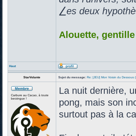
⎳es deux hypothès
Alouette, gentill
Haut
StarVolante
Sujet du message:
Re: [JEU] Mon Voisin du Dessous
La nuit dernière, 
Carbure au Cacao, à toute
berzingue !
pong, mais son inc
surtout pas à la c