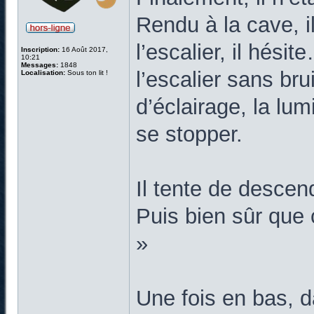
Rendu à la cave, i
l’escalier, il hési
Inscription:
16 Août 2017,
10:21
Messages:
1848
l’escalier sans br
Localisation:
Sous ton lit !
d’éclairage, la lum
se stopper.
Il tente de descend
Puis bien sûr que 
»
Une fois en bas, d