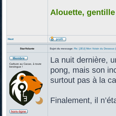
Alouette, gentill
Haut
StarVolante
Sujet du message:
Re: [JEU] Mon Voisin du Dessous
La nuit dernière, 
Carbure au Cacao, à toute
berzingue !
pong, mais son inc
surtout pas à la c
Finalement, il n’ét