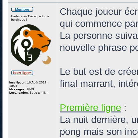
Chaque joueur écr
Carbure au Cacao, à toute
berzingue !
qui commence par
La personne suiva
nouvelle phrase po
Le but est de cré
final marrant, int
Inscription:
16 Août 2017,
10:21
Messages:
1848
Localisation:
Sous ton lit !
Première ligne
:
La nuit dernière, 
pong mais son inco