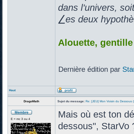
dans l'univers, so
⎳es deux hypothès
Alouette, gentill
Dernière édition par
Sta
Haut
DragoMath
Sujet du message:
Re: [JEU] Mon Voisin du Dessous
Mais où est ton d
E = mc 3 ou 4
dessous", StarVo 