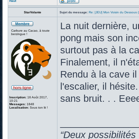
Haut
StarVolante
Sujet du message:
Re: [JEU] Mon Voisin du Dessous
La nuit dernière, 
Carbure au Cacao, à toute
berzingue !
pong mais son inco
surtout pas à la c
Finalement, il n'ét
Rendu à la cave il
l'escalier, il hésite
sans bruit. . . Ee
Inscription:
16 Août 2017,
10:21
Messages:
1848
Localisation:
Sous ton lit !
______________
“Deux possibilités