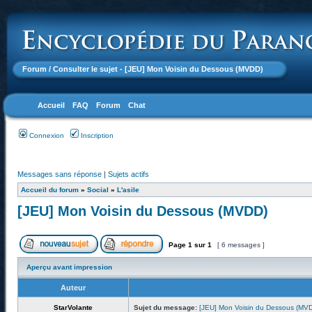
Forum
/ Consulter le sujet - [JEU] Mon Voisin du Dessous (MVDD)
Accueil
FAQ
Forum
Chat
Connexion
Inscription
Messages sans réponse
|
Sujets actifs
Accueil du forum
»
Social
»
L'asile
[JEU] Mon Voisin du Dessous (MVDD)
Page
1
sur
1
[ 6 messages ]
Aperçu avant impression
Auteur
StarVolante
Sujet du message:
[JEU] Mon Voisin du Dessous (MV