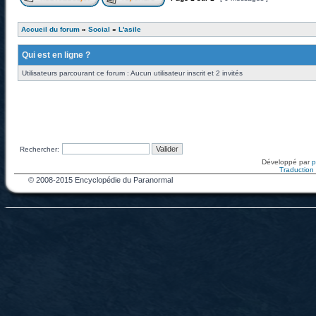
Accueil du forum
»
Social
»
L'asile
Qui est en ligne ?
Utilisateurs parcourant ce forum : Aucun utilisateur inscrit et 2 invités
Rechercher:
Développé par
Traduction f
© 2008-2015 Encyclopédie du Paranormal