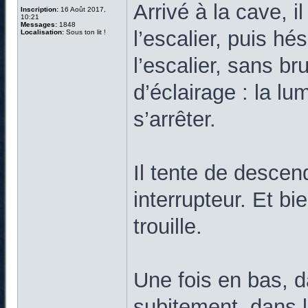
Arrivé à la cave, i
Inscription:
16 Août 2017,
10:21
Messages:
1848
l’escalier, puis hé
Localisation:
Sous ton lit !
l’escalier, sans b
d’éclairage : la lu
s’arrêter.
Il tente de descend
interrupteur. Et b
trouille.
Une fois en bas, d
subitement, dans l