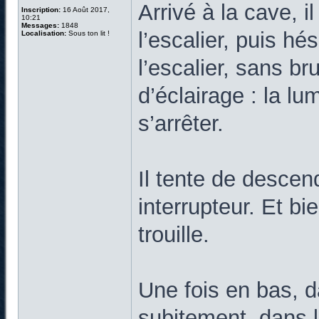
Arrivé à la cave, i
Inscription:
16 Août 2017,
10:21
Messages:
1848
l’escalier, puis hé
Localisation:
Sous ton lit !
l’escalier, sans b
d’éclairage : la lu
s’arrêter.
Il tente de descend
interrupteur. Et b
trouille.
Une fois en bas, d
subitement, dans l