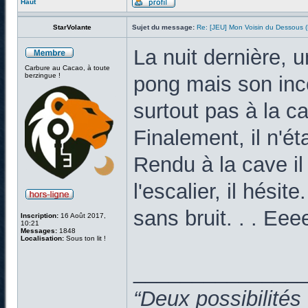
Haut
StarVolante
Sujet du message:
Re: [JEU] Mon Voisin du Dessous
La nuit dernière, 
Carbure au Cacao, à toute
berzingue !
pong mais son inco
surtout pas à la c
Finalement, il n'ét
Rendu à la cave il
l'escalier, il hésite
sans bruit. . . Ee
Inscription:
16 Août 2017,
10:21
Messages:
1848
Localisation:
Sous ton lit !
______________
“Deux possibilités