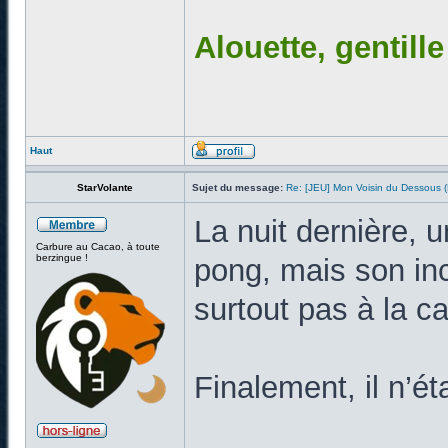
Alouette, gentill
Haut
StarVolante
Sujet du message:
Re: [JEU] Mon Voisin du Dessous
La nuit dernière, 
Carbure au Cacao, à toute
berzingue !
pong, mais son inc
surtout pas à la c
Finalement, il n’ét