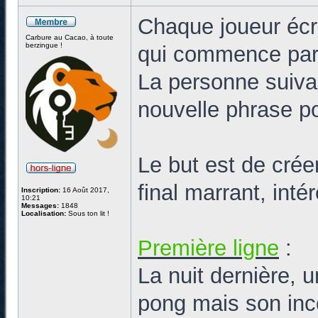
Chaque joueur écr
Carbure au Cacao, à toute
berzingue !
qui commence par
La personne suiva
nouvelle phrase po
Le but est de cré
final marrant, int
Inscription:
16 Août 2017,
10:21
Messages:
1848
Localisation:
Sous ton lit !
Première ligne
:
La nuit dernière, 
pong mais son inco