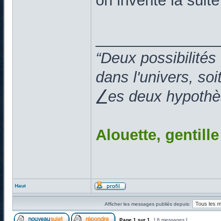
on invente la suit
______________
“Deux possibilités
dans l'univers, so
⎳es deux hypothès
Alouette, gentill
Haut
Afficher les messages publiés depuis:
Page
1
sur
1
[ 6 messages ]