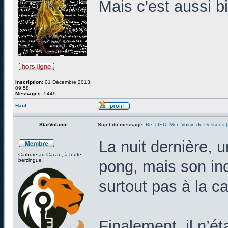
Mais c'est aussi bi
Inscription:
01 Décembre 2013,
09:58
Messages:
5449
Haut
StarVolante
Sujet du message:
Re: [JEU] Mon Voisin du Dessous
La nuit dernière, 
Carbure au Cacao, à toute
berzingue !
pong, mais son inc
surtout pas à la c
Finalement, il n’ét