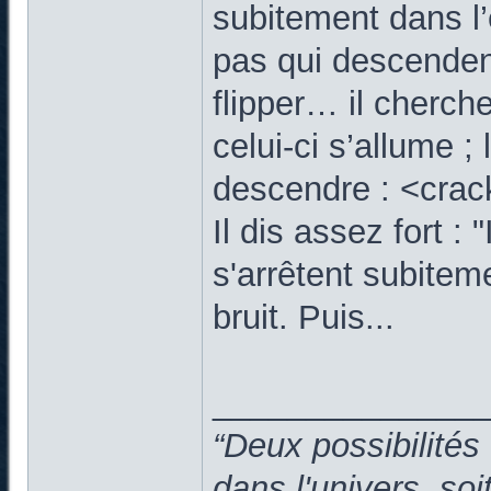
subitement dans l’
pas qui descenden
flipper… il cherche
celui-ci s’allume ;
descendre : <crac
Il dis assez fort : 
s'arrêtent subitem
bruit. Puis...
______________
“Deux possibilités
dans l'univers, so