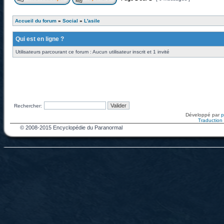
Accueil du forum
»
Social
»
L'asile
Qui est en ligne ?
Utilisateurs parcourant ce forum : Aucun utilisateur inscrit et 1 invité
Rechercher:
Développé par
Traduction f
© 2008-2015 Encyclopédie du Paranormal