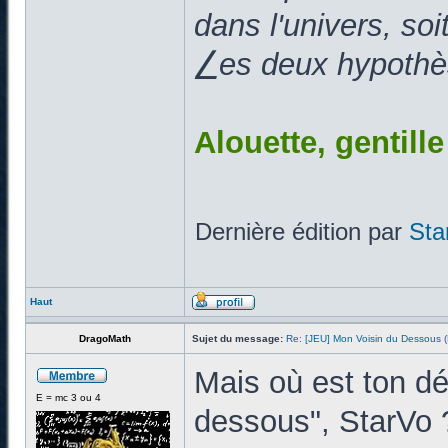
dans l'univers, so
⎳es deux hypothès
Alouette, gentill
Dernière édition par
Sta
Haut
DragoMath
Sujet du message:
Re: [JEU] Mon Voisin du Dessous
Mais où est ton d
E = mc 3 ou 4
dessous", StarVo 