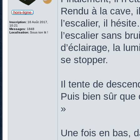
Rendu à la cave, i
l’escalier, il hési
Inscription:
16 Août 2017,
10:21
Messages:
1848
l’escalier sans br
Localisation:
Sous ton lit !
d’éclairage, la lum
se stopper.
Il tente de descend
Puis bien sûr que 
»
Une fois en bas, d