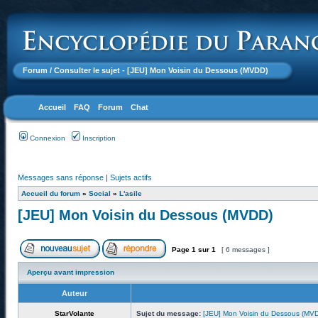
Forum
/ Consulter le sujet - [JEU] Mon Voisin du Dessous (MVDD)
Accueil
FAQ
Forum
Chat
Connexion
Inscription
Messages sans réponse
|
Sujets actifs
Accueil du forum
»
Social
»
L'asile
[JEU] Mon Voisin du Dessous (MVDD)
Page
1
sur
1
[ 6 messages ]
Aperçu avant impression
Auteur
StarVolante
Sujet du message:
[JEU] Mon Voisin du Dessous (MV