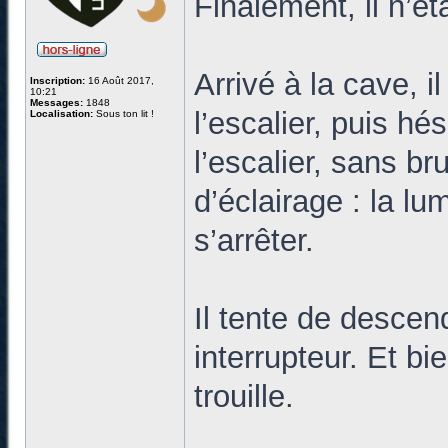
Finalement, il n’ét
Arrivé à la cave, i
Inscription:
16 Août 2017,
10:21
Messages:
1848
l’escalier, puis hé
Localisation:
Sous ton lit !
l’escalier, sans b
d’éclairage : la lu
s’arrêter.
Il tente de descend
interrupteur. Et b
trouille.