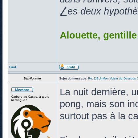
⎳es deux hypothès
Alouette, gentill
Haut
StarVolante
Sujet du message:
Re: [JEU] Mon Voisin du Dessous
La nuit dernière, 
Carbure au Cacao, à toute
berzingue !
pong, mais son inc
surtout pas à la c