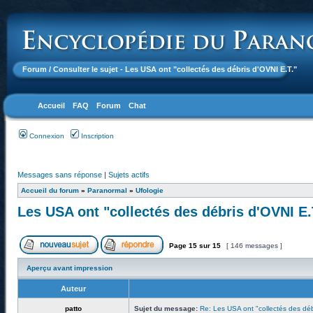
Forum
/ Consulter le sujet - Les USA ont "collectés des débris d'OVNI E.T."
Accueil
FAQ
Forum
Chat
Connexion
Inscription
Messages sans réponse
|
Sujets actifs
Accueil du forum
»
Paranormal
»
Ufologie
Les USA ont "collectés des débris d'OVNI E.
Page
15
sur
15
[ 146 messages ]
Aperçu avant impression
Auteur
patto
Sujet du message:
Re: Les USA ont "collectés des déb