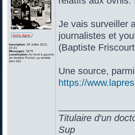
relatifs aux ovnis.
Je vais surveiller 
journalistes et you
(Baptiste Friscou
Inscription:
28 Juillet 2012,
23:41
Messages:
3675
Localisation:
Au fond à gauche
(et derrière Pochel, ça semble
plus sûr)
Une source, parmi 
https://www.lapress
______________
Titulaire d'un doc
Sup