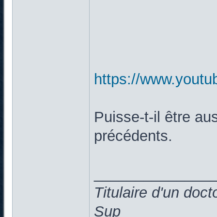
https://www.you
Puisse-t-il être au
précédents.
______________
Titulaire d'un doc
Sup