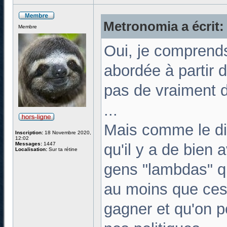
Metronomia a écrit:
Membre
Oui, je comprends 
abordée à partir d
pas de vraiment d
...
Mais comme le dit
Inscription:
18 Novembre 2020,
12:02
Messages:
1447
qu'il y a de bien 
Localisation:
Sur ta rétine
gens "lambdas" qu
au moins que ces 
gagner et qu'on p