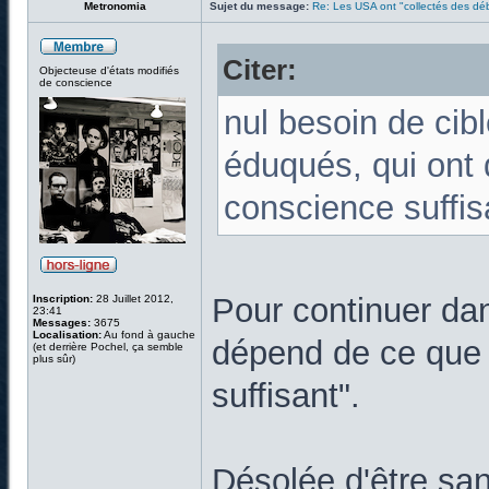
Metronomia
Sujet du message:
Re: Les USA ont "collectés des déb
Citer:
Objecteuse d'états modifiés
de conscience
nul besoin de cibl
éduqués, qui ont
conscience suffis
Pour continuer dan
Inscription:
28 Juillet 2012,
23:41
Messages:
3675
Localisation:
Au fond à gauche
dépend de ce que 
(et derrière Pochel, ça semble
plus sûr)
suffisant".
Désolée d'être san