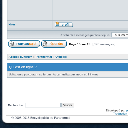
Haut
Afficher les messages publiés depuis:
Page
15
sur
15
[ 146 messages ]
Accueil du forum
»
Paranormal
»
Ufologie
Qui est en ligne ?
Utilisateurs parcourant ce forum : Aucun utilisateur inscrit et 3 invités
Rechercher:
Développé par
Traduction f
© 2008-2015 Encyclopédie du Paranormal