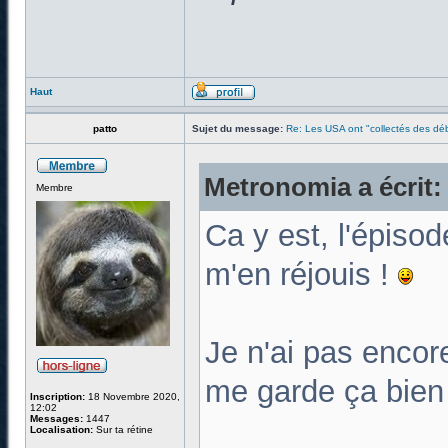
Haut
patto
Sujet du message:
Re: Les USA ont "collectés des déb
Metronomia a écrit:
Membre
Ca y est, l'épiso
m'en réjouis !
Je n'ai pas encor
me garde ça bien
Inscription:
18 Novembre 2020,
12:02
Messages:
1447
Localisation:
Sur ta rétine