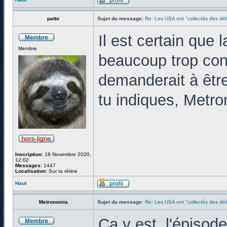
patto
Sujet du message:
Re: Les USA ont "collectés des déb
Il est certain que 
Membre
beaucoup trop co
demanderait à êtr
tu indiques, Metro
Inscription:
18 Novembre 2020,
12:02
Messages:
1447
Localisation:
Sur ta rétine
Haut
Metronomia
Sujet du message:
Re: Les USA ont "collectés des déb
Ca y est, l'épisod