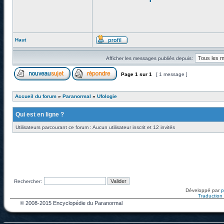
Haut
Afficher les messages publiés depuis:
Page
1
sur
1
[ 1 message ]
Accueil du forum
»
Paranormal
»
Ufologie
Qui est en ligne ?
Utilisateurs parcourant ce forum : Aucun utilisateur inscrit et 12 invités
Rechercher:
Développé par
Traduction f
© 2008-2015 Encyclopédie du Paranormal