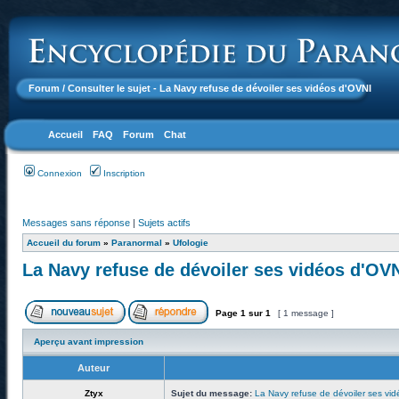
Forum
/ Consulter le sujet - La Navy refuse de dévoiler ses vidéos d'OVNI
Accueil
FAQ
Forum
Chat
Connexion
Inscription
Messages sans réponse
|
Sujets actifs
Accueil du forum
»
Paranormal
»
Ufologie
La Navy refuse de dévoiler ses vidéos d'OV
Page
1
sur
1
[ 1 message ]
Aperçu avant impression
Auteur
Ztyx
Sujet du message:
La Navy refuse de dévoiler ses vi