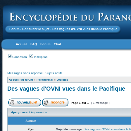
Forum
/ Consulter le sujet - Des vagues d'OVNI vues dans le Pacifique
Accueil
FAQ
Forum
Chat
Connexion
Inscription
Messages sans réponse
|
Sujets actifs
Accueil du forum
»
Paranormal
»
Ufologie
Des vagues d'OVNI vues dans le Pacifique
Page
1
sur
1
[ 1 message ]
Aperçu avant impression
Auteur
Ztyx
Sujet du message:
Des vagues d'OVNI vues dans le P