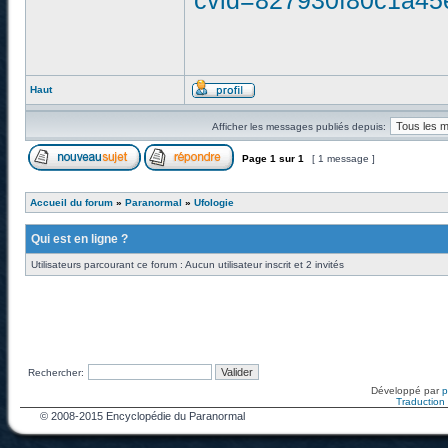
cvid=827930f80c1a4
Haut
Afficher les messages publiés depuis:
Page
1
sur
1
[ 1 message ]
Accueil du forum
»
Paranormal
»
Ufologie
Qui est en ligne ?
Utilisateurs parcourant ce forum : Aucun utilisateur inscrit et 2 invités
Rechercher:
Développé par
Traduction f
© 2008-2015 Encyclopédie du Paranormal