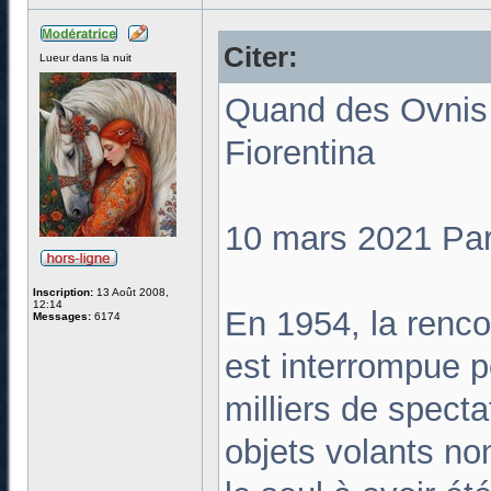
Citer:
Lueur dans la nuit
Quand des Ovnis 
Fiorentina
10 mars 2021 Par
Inscription:
13 Août 2008,
12:14
En 1954, la rencon
Messages:
6174
est interrompue p
milliers de spect
objets volants non