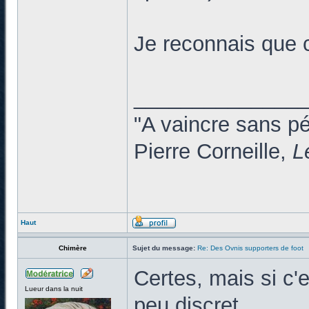
Je reconnais que c
______________
"A vaincre sans p
Pierre Corneille,
L
Haut
Chimère
Sujet du message:
Re: Des Ovnis supporters de foot
Certes, mais si c'e
Lueur dans la nuit
peu discret.