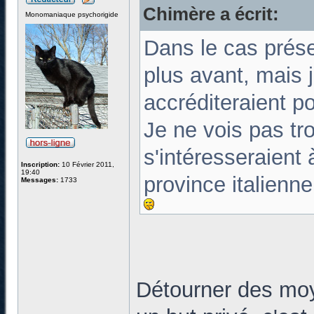
Chimère a écrit:
Monomaniaque psychorigide
Dans le cas prése
plus avant, mais 
accréditeraient p
Je ne vois pas tr
s'intéresseraient
Inscription:
10 Février 2011,
19:40
province italienn
Messages:
1733
Détourner des moy