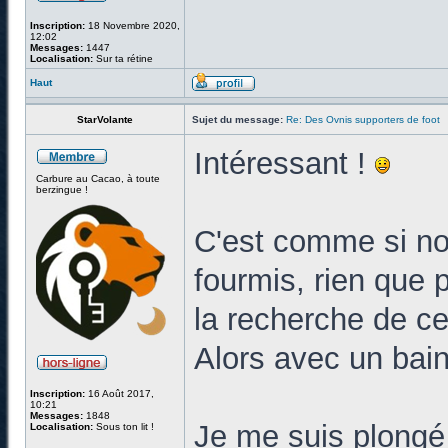
Inscription:
18 Novembre 2020,
12:02
Messages:
1447
Localisation:
Sur ta rétine
Haut
StarVolante
Sujet du message:
Re: Des Ovnis supporters de foot
Intéressant !
Carbure au Cacao, à toute
berzingue !
C'est comme si no
fourmis, rien que 
la recherche de cel
Alors avec un bain
Inscription:
16 Août 2017,
10:21
Messages:
1848
Je me suis plongé d
Localisation:
Sous ton lit !