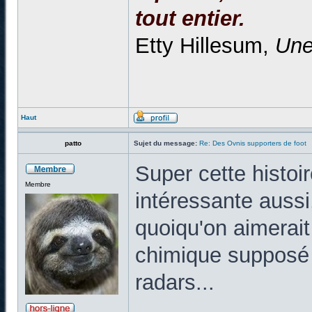
tout entier.
Etty Hillesum,
Une
Haut
patto
Sujet du message:
Re: Des Ovnis supporters de foot
Super cette histoi
Membre
intéressante aussi,
quoiqu'on aimerai
chimique supposé i
radars...