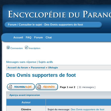
Forum
/ Consulter le sujet - Des Ovnis supporters de foot
Accueil
FAQ
Forum
Chat
Connexion
Inscription
Messages sans réponse
|
Sujets actifs
Accueil du forum
»
Paranormal
»
Ufologie
Des Ovnis supporters de foot
Page
1
sur
2
[ 11 messages ]
Aperçu avant impression
Auteur
Chimère
Sujet du message:
Des Ovnis supporters de foot