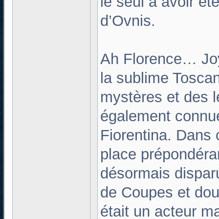
le seul à avoir ét
d’Ovnis.
Ah Florence… Joy
la sublime Toscan
mystères et des l
également connue 
Fiorentina. Dans c
place prépondéra
désormais dispar
de Coupes et doub
était un acteur ma