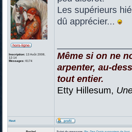
Les supérieurs hié
dû apprécier...
______________
Même si on ne no
Inscription:
13 Août 2008,
12:14
Messages:
6174
arpenter, au-dessu
tout entier.
Etty Hillesum,
Une
Haut
Pochel
Sujet du message:
Re: Des Ovnis supporters de foot