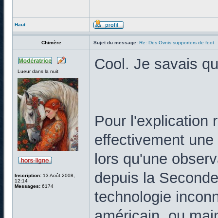
Haut
Chimère
Sujet du message:
Re: Des Ovnis supporters de foot
Cool. Je savais qu
Lueur dans la nuit
Pour l'explication 
effectivement une 
lors qu'une observ
depuis la Seconde
Inscription:
13 Août 2008,
12:14
Messages:
6174
technologie incon
américain, ou main