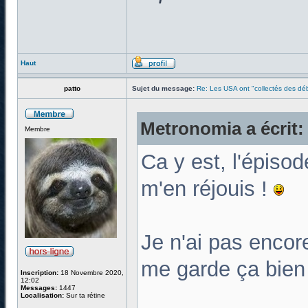
Haut
patto
Sujet du message:
Re: Les USA ont "collectés des déb
Metronomia a écrit:
Membre
Ca y est, l'épiso
m'en réjouis !
Je n'ai pas encor
me garde ça bien
Inscription:
18 Novembre 2020,
12:02
Messages:
1447
Localisation:
Sur ta rétine