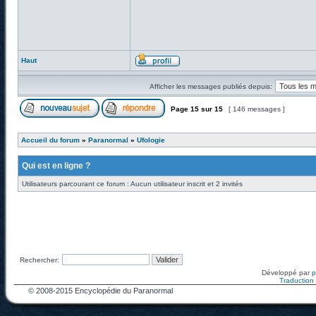
Haut
Afficher les messages publiés depuis:
Page
15
sur
15
[ 146 messages ]
Accueil du forum
»
Paranormal
»
Ufologie
Qui est en ligne ?
Utilisateurs parcourant ce forum : Aucun utilisateur inscrit et 2 invités
Rechercher:
Développé par
Traduction f
© 2008-2015 Encyclopédie du Paranormal