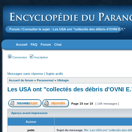
Forum
/ Consulter le sujet - Les USA ont "collectés des débris d'OVNI E.T."
Accueil
FAQ
Forum
Chat
Connexion
Inscription
Messages sans réponse
|
Sujets actifs
Accueil du forum
»
Paranormal
»
Ufologie
Les USA ont "collectés des débris d'OVNI E.
Page
15
sur
15
[ 146 messages ]
Aperçu avant impression
Auteur
patto
Sujet du message:
Re: Les USA ont "collectés des déb