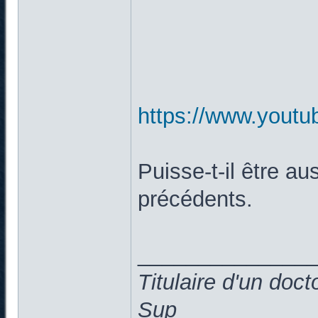
https://www.you
Puisse-t-il être au
précédents.
______________
Titulaire d'un doc
Sup