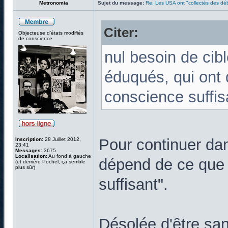
Metronomia
Sujet du message:
Re: Les USA ont "collectés des déb
Citer:
Objecteuse d'états modifiés
de conscience
nul besoin de cibl
éduqués, qui ont
conscience suffis
Pour continuer dan
Inscription:
28 Juillet 2012,
23:41
Messages:
3675
Localisation:
Au fond à gauche
dépend de ce que 
(et derrière Pochel, ça semble
plus sûr)
suffisant".
Désolée d'être san