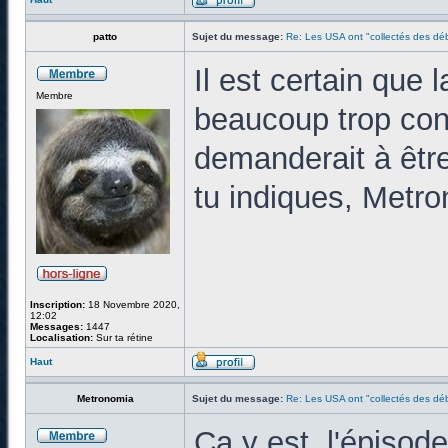
patto
Sujet du message:
Re: Les USA ont "collectés des déb
Il est certain que 
Membre
beaucoup trop co
demanderait à êtr
tu indiques, Metro
Inscription:
18 Novembre 2020,
12:02
Messages:
1447
Localisation:
Sur ta rétine
Haut
Metronomia
Sujet du message:
Re: Les USA ont "collectés des déb
Ca y est, l'épisod