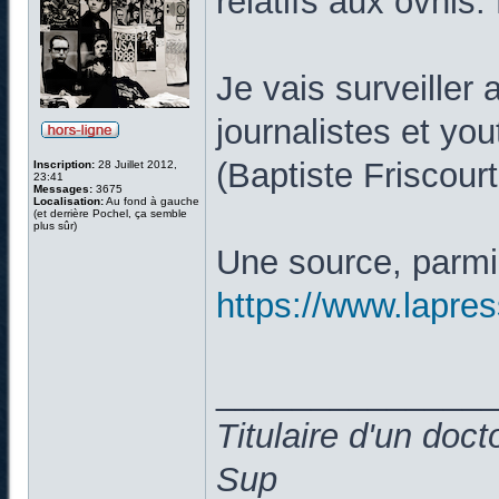
relatifs aux ovnis.
Je vais surveiller 
journalistes et you
(Baptiste Friscou
Inscription:
28 Juillet 2012,
23:41
Messages:
3675
Localisation:
Au fond à gauche
(et derrière Pochel, ça semble
plus sûr)
Une source, parmi 
https://www.lapress
______________
Titulaire d'un doc
Sup