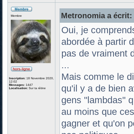
Metronomia a écrit:
Membre
Oui, je comprends 
abordée à partir d
pas de vraiment d
...
Mais comme le dit
Inscription:
18 Novembre 2020,
12:02
Messages:
1447
qu'il y a de bien 
Localisation:
Sur ta rétine
gens "lambdas" qu
au moins que ces 
gagner et qu'on p