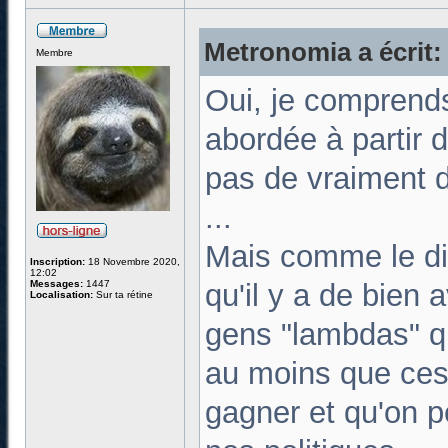
Metronomia a écrit:
Membre
Oui, je comprends 
abordée à partir d
pas de vraiment d
...
Mais comme le dit
Inscription:
18 Novembre 2020,
12:02
Messages:
1447
qu'il y a de bien 
Localisation:
Sur ta rétine
gens "lambdas" qu
au moins que ces 
gagner et qu'on p