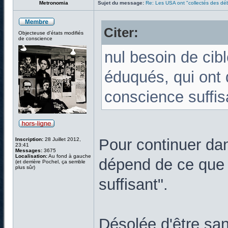
Metronomia
Sujet du message:
Re: Les USA ont "collectés des déb
Citer:
Objecteuse d'états modifiés
de conscience
nul besoin de cibl
éduqués, qui ont
conscience suffis
Pour continuer dan
Inscription:
28 Juillet 2012,
23:41
Messages:
3675
Localisation:
Au fond à gauche
dépend de ce que 
(et derrière Pochel, ça semble
plus sûr)
suffisant".
Désolée d'être san