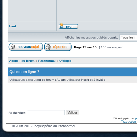
Haut
Afficher les messages publiés depuis:
Page
15
sur
15
[ 146 messages ]
Accueil du forum
»
Paranormal
»
Ufologie
Qui est en ligne ?
Utilisateurs parcourant ce forum : Aucun utilisateur inscrit et 2 invités
Rechercher:
Développé par
Traduction f
© 2008-2015 Encyclopédie du Paranormal