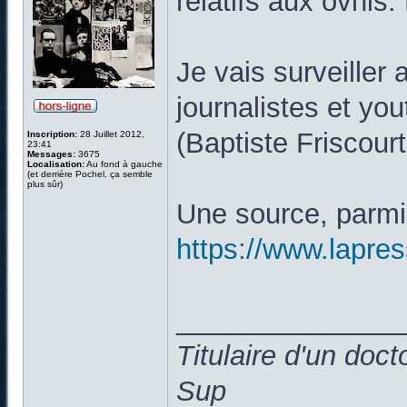
relatifs aux ovnis.
Je vais surveiller 
journalistes et you
(Baptiste Friscou
Inscription:
28 Juillet 2012,
23:41
Messages:
3675
Localisation:
Au fond à gauche
(et derrière Pochel, ça semble
plus sûr)
Une source, parmi 
https://www.lapress
______________
Titulaire d'un doc
Sup