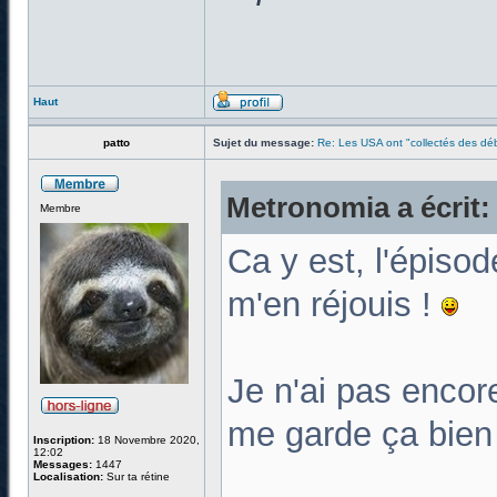
Haut
patto
Sujet du message:
Re: Les USA ont "collectés des déb
Metronomia a écrit:
Membre
Ca y est, l'épiso
m'en réjouis !
Je n'ai pas encor
me garde ça bien
Inscription:
18 Novembre 2020,
12:02
Messages:
1447
Localisation:
Sur ta rétine