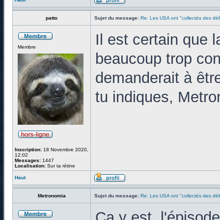
patto
Sujet du message:
Re: Les USA ont "collectés des déb
Il est certain que 
Membre
beaucoup trop co
demanderait à êtr
tu indiques, Metro
Inscription:
18 Novembre 2020,
12:02
Messages:
1447
Localisation:
Sur ta rétine
Haut
Metronomia
Sujet du message:
Re: Les USA ont "collectés des déb
Ca y est, l'épisod