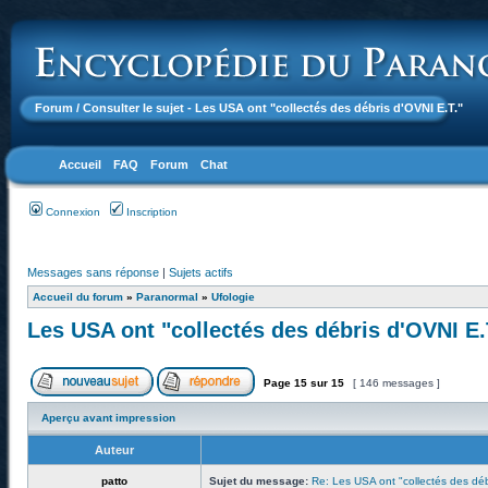
Forum
/ Consulter le sujet - Les USA ont "collectés des débris d'OVNI E.T."
Accueil
FAQ
Forum
Chat
Connexion
Inscription
Messages sans réponse
|
Sujets actifs
Accueil du forum
»
Paranormal
»
Ufologie
Les USA ont "collectés des débris d'OVNI E.
Page
15
sur
15
[ 146 messages ]
Aperçu avant impression
Auteur
patto
Sujet du message:
Re: Les USA ont "collectés des déb