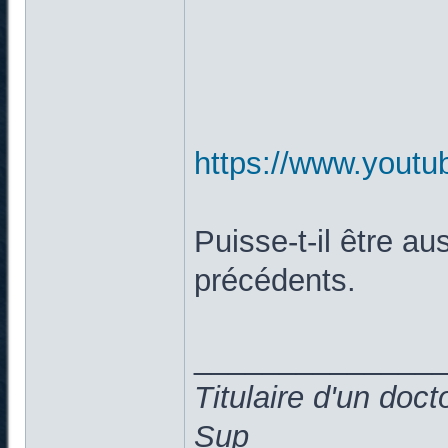
https://www.you
Puisse-t-il être au
précédents.
______________
Titulaire d'un doc
Sup