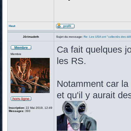
Haut
Jérimadeth
Sujet du message:
Re: Les USA ont "collectés des déb
Ca fait quelques jo
Membre
les RS.
Notamment car la 
et qu'il y aurait 
Inscription:
22 Mai 2019, 12:49
Messages:
393