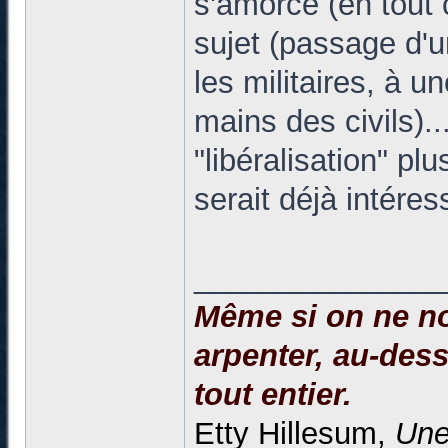
s'amorce (en tout 
sujet (passage d'un
les militaires, à 
mains des civils).
"libéralisation" pl
serait déjà intéres
______________
Même si on ne no
arpenter, au-dessu
tout entier.
Etty Hillesum,
Une