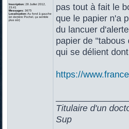
pas tout à fait le
Inscription:
28 Juillet 2012,
23:41
Messages:
3675
Localisation:
Au fond à gauche
que le papier n'a p
(et derrière Pochel, ça semble
plus sûr)
du lancuer d'alert
papier de "tabous
qui se délient dont
https://www.francet
______________
Titulaire d'un doc
Sup