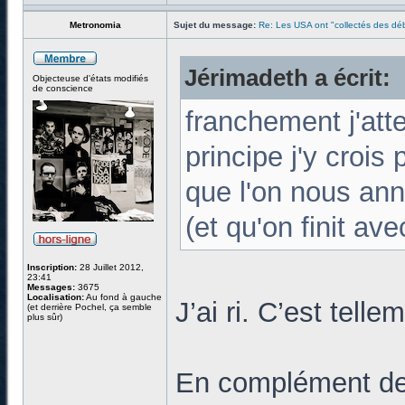
Metronomia
Sujet du message:
Re: Les USA ont "collectés des déb
Jérimadeth a écrit:
Objecteuse d'états modifiés
de conscience
franchement j'att
principe j'y crois
que l'on nous ann
(et qu'on finit ave
Inscription:
28 Juillet 2012,
23:41
Messages:
3675
Localisation:
Au fond à gauche
J’ai ri. C’est telle
(et derrière Pochel, ça semble
plus sûr)
En complément de c