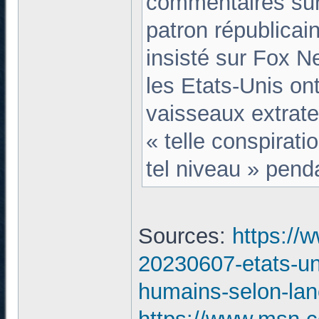
commentaires sur
patron républicain
insisté sur Fox N
les Etats-Unis on
vaisseaux extrate
« telle conspirati
tel niveau » pend
Sources:
https://
20230607-etats-uni
humains-selon-lan