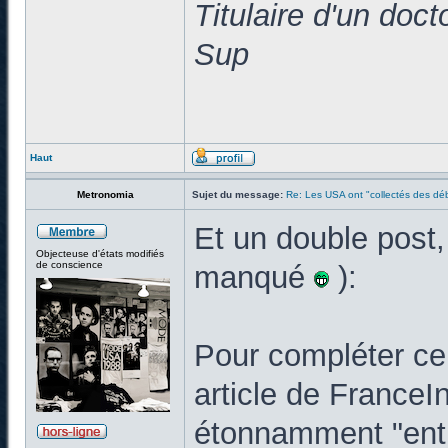
Titulaire d'un doc
Sup
Haut
Metronomia
Sujet du message:
Re: Les USA ont "collectés des déb
Et un double post,
Objecteuse d'états modifiés
de conscience
manqué
):
Pour compléter ce 
article de FranceIn
étonnamment "enth