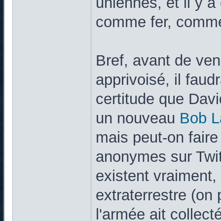
uniennes, et il y a
comme fer, comme 
Bref, avant de vend
apprivoisé, il faud
certitude que Davi
un nouveau
Bob L
mais peut-on fair
anonymes sur Twitte
existent vraiment, 
extraterrestre (on 
l'armée ait collec