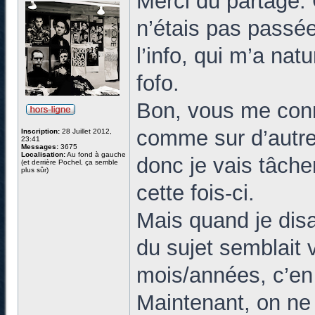
Merci du partage. 
n’étais pas passée
l’info, qui m’a nat
fofo.
Bon, vous me conn
comme sur d’autres
Inscription:
28 Juillet 2012,
23:41
Messages:
3675
Localisation:
Au fond à gauche
donc je vais tâche
(et derrière Pochel, ça semble
plus sûr)
cette fois-ci.
Mais quand je disa
du sujet semblait 
mois/années, c’en
Maintenant, on ne 