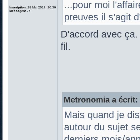
...pour moi l'affa
Inscription:
28 Mai 2017, 20:36
Messages:
75
preuves il s'agit d
D'accord avec ça. 
fil.
Metronomia a écrit:
Mais quand je dis
autour du sujet s
derniers mois/an