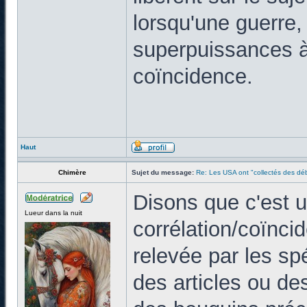
lorsqu'une guerre,
superpuissances à 
coïncidence.
Haut
Chimère
Sujet du message:
Re: Les USA ont "collectés des déb
Disons que c'est 
Lueur dans la nuit
corrélation/coïnci
relevée par les spé
des articles ou de