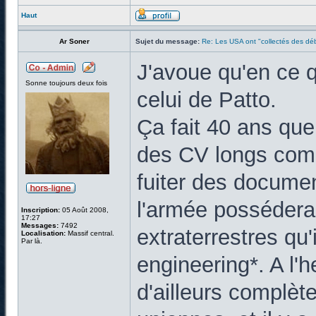
Haut
Ar Soner
Sujet du message:
Re: Les USA ont "collectés des déb
J'avoue qu'en ce q
Sonne toujours deux fois
celui de Patto.
Ça fait 40 ans que
des CV longs comm
fuiter des documen
l'armée possédera
Inscription:
05 Août 2008,
17:27
Messages:
7492
extraterrestres qu'i
Localisation:
Massif central.
Par là.
engineering*. A l'h
d'ailleurs complète