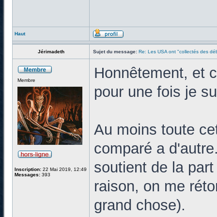
Haut
Jérimadeth
Sujet du message:
Re: Les USA ont "collectés des déb
Honnêtement, et c'
Membre
pour une fois je s
Au moins toute cet
comparé a d'autre. 
soutient de la part
Inscription:
22 Mai 2019, 12:49
Messages:
393
raison, on me réto
grand chose).