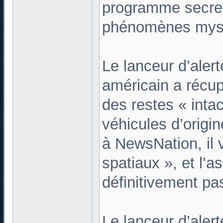
programme secret
phénomènes myst
Le lanceur d’aler
américain a récu
des restes « intac
véhicules d’origi
à NewsNation, il 
spatiaux », et l’
définitivement pas
Le lanceur d’alert