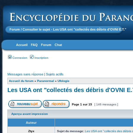
Forum
/ Consulter le sujet - Les USA ont "collectés des débris d'OVNI E.T."
Accueil
FAQ
Forum
Chat
Connexion
Inscription
Messages sans réponse
|
Sujets actifs
Accueil du forum
»
Paranormal
»
Ufologie
Les USA ont "collectés des débris d'OVNI E.
Page
1
sur
15
[ 146 messages ]
Aperçu avant impression
Auteur
Ztyx
Sujet du message:
Les USA ont "collectés des débris 