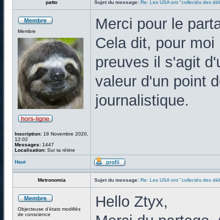
patto
Sujet du message:
Re: Les USA ont "collectés des déb
Merci pour le parta
Membre
Cela dit, pour moi 
preuves il s'agit d
valeur d'un point
journalistique.
Inscription:
18 Novembre 2020,
12:02
Messages:
1447
Localisation:
Sur ta rétine
Haut
Metronomia
Sujet du message:
Re: Les USA ont "collectés des déb
Hello Ztyx,
Objecteuse d'états modifiés
de conscience