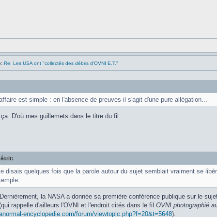
:
Re: Les USA ont "collectés des débris d'OVNI E.T."
'affaire est simple : en l'absence de preuves il s'agit d'une pure allégation...
ça. D'où mes guillemets dans le titre du fil.
écrit:
e disais quelques fois que la parole autour du sujet semblait vraiment se libé
xemple.
 Dernièrement, la NASA a donnée sa première conférence publique sur le suje
ui rappelle d'ailleurs l'OVNI et l'endroit cités dans le fil
OVNI photographié a
ranormal-encyclopedie.com/forum/viewtopic.php?f=20&t=5648
).