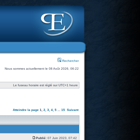
Rechercher
Nous sommes actuellement le 08 Août 2026, 06:22
Le fuseau horaire est réglé sur UTC+1 heure
Atteindre la page
1
,
2
,
3
,
4
,
5
...
15
Suivant
Publié:
07 Juin 2023, 07:42