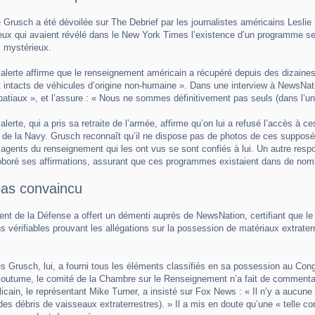
e Grusch a été dévoilée sur The Debrief par les journalistes américains Lesli
ux qui avaient révélé dans le New York Times l’existence d’un programme se
mystérieux.
’alerte affirme que le renseignement américain a récupéré depuis des dizaines
t intacts de véhicules d’origine non-humaine ». Dans une interview à NewsNation
atiaux », et l’assure : « Nous ne sommes définitivement pas seuls (dans l’uni
alerte, qui a pris sa retraite de l’armée, affirme qu’on lui a refusé l’accès à c
e de la Navy. Grusch reconnaît qu’il ne dispose pas de photos de ces supposé
 agents du renseignement qui les ont vus se sont confiés à lui. Un autre re
oboré ses affirmations, assurant que ces programmes existaient dans de nom
pas convaincu
nt de la Défense a offert un démenti auprès de NewsNation, certifiant que l
ns vérifiables prouvant les allégations sur la possession de matériaux extrate
s Grusch, lui, a fourni tous les éléments classifiés en sa possession au Con
tume, le comité de la Chambre sur le Renseignement n’a fait de commentair
licain, le représentant Mike Turner, a insisté sur Fox News : « Il n’y a aucune
es débris de vaisseaux extraterrestres). » Il a mis en doute qu’une « telle con