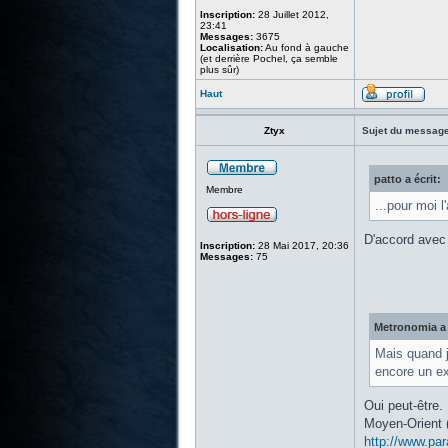
Inscription:
28 Juillet 2012,
23:41
Messages:
3675
Localisation:
Au fond à gauche
(et derrière Pochel, ça semble
plus sûr)
Haut
Ztyx
Sujet du message
patto a écrit:
Membre
...pour moi l
D'accord avec 
Inscription:
28 Mai 2017, 20:36
Messages:
75
Metronomia a 
Mais quand j
encore un e
Oui peut-être.
Moyen-Orient (q
http://www.pa