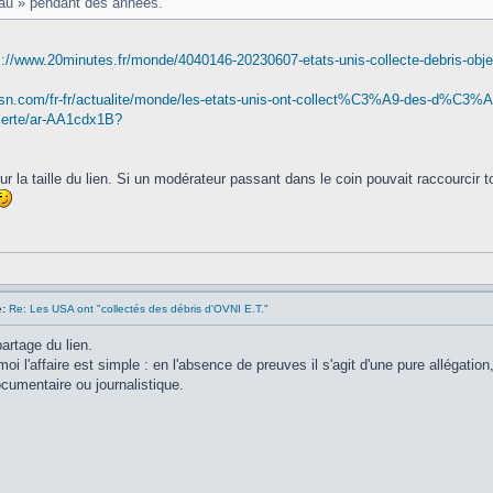
eau » pendant des années.
s://www.20minutes.fr/monde/4040146-20230607-etats-unis-collecte-debris-obje
sn.com/fr-fr/actualite/monde/les-etats-unis-ont-collect%C3%A9-des-d%C3%A9
alerte/ar-AA1cdx1B?
r la taille du lien. Si un modérateur passant dans le coin pouvait raccourcir t
:
Re: Les USA ont "collectés des débris d'OVNI E.T."
artage du lien.
moi l'affaire est simple : en l'absence de preuves il s'agit d'une pure allégatio
umentaire ou journalistique.