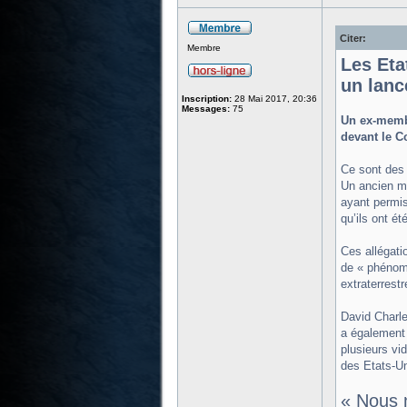
Citer:
Membre
Les Eta
un lanc
Inscription:
28 Mai 2017, 20:36
Messages:
75
Un ex-membr
devant le C
Ce sont des 
Un ancien m
ayant permis
qu’ils ont ét
Ces allégati
de « phénomè
extraterrestr
David Charle
a également 
plusieurs vi
des Etats-Un
« Nous 