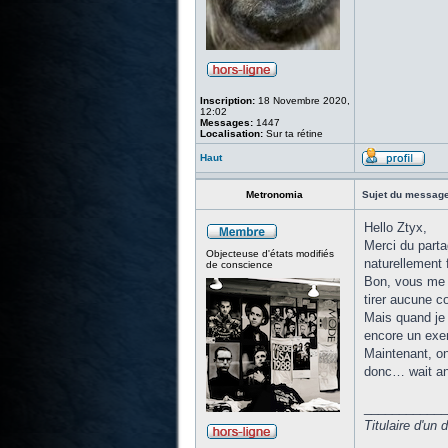
Inscription:
18 Novembre 2020,
12:02
Messages:
1447
Localisation:
Sur ta rétine
Haut
Metronomia
Sujet du message
Hello Ztyx,
Merci du parta
Objecteuse d'états modifiés
naturellement f
de conscience
Bon, vous me c
tirer aucune co
Mais quand je 
encore un exe
Maintenant, on 
donc… wait an
____________
Titulaire d'un