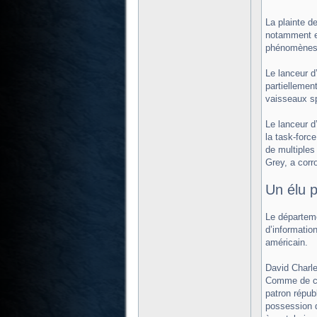
La plainte d
notamment e
phénomènes 
Le lanceur d
partiellemen
vaisseaux sp
Le lanceur d’
la task-forc
de multiples
Grey, a corr
Un élu 
Le départeme
d’informatio
américain.
David Charle
Comme de cou
patron répub
possession d