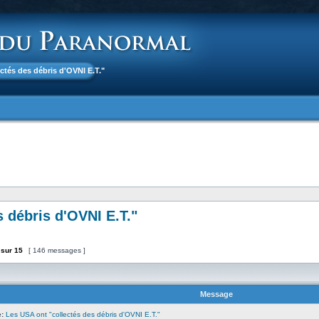
ectés des débris d'OVNI E.T."
 débris d'OVNI E.T."
sur
15
[ 146 messages ]
Message
:
Les USA ont "collectés des débris d'OVNI E.T."