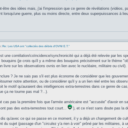
-être des idées mais, j'ai l'impression que ce genre de révélations (vidéos, par
nt lorsqu'une guerre, plus ou moins directe, entre deux superpuissances à lie
:
Re: Les USA ont "collectés des débris d'OVNI E.T."
st une corrélation/coïncidence/synchronicité qui a déjà été relevée par les spé
s bouquins (je crois qu'il y a même des bouquins précisément sur le thème "ob
 livre sur les observations ovnis en lien avec le nucléaire, militaire ou civil).
clure ? Je ne sais pas s'il est plus économe de considérer que les gouvern
tourner notre attention, ou de considérer qu'il y a un lien réel entre les obser
it le motif qu'auraient des intelligences extra-terrestres dans ce genre de cas,
ue ça ne tourne pas mal ?...).
ut cas pas la première fois que l'armée américaine est "accusée" d'avoir en s
ont pas des extra-terrestres tout court...
), et ce n'est sans doute pas la de
 dis qu'avec ce qui se passe en ce moment, il y a déjà un changement de cul
ent du sujet (passage d'un "circulez y'a rien à voir" prôné par les militaires, 