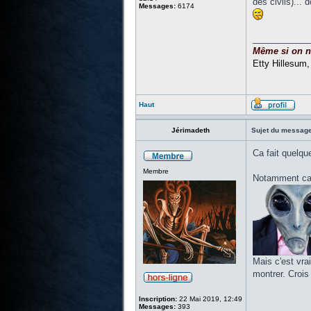
des civils)... 
Messages:
6174
____________
Même si on ne 
Etty Hillesum
Haut
Jérimadeth
Sujet du message
Ca fait quelque
Membre
Notamment car 
Mais c'est vra
montrer. Crois
Inscription:
22 Mai 2019, 12:49
Messages:
393