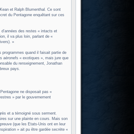
e Kean et Ralph Blumenthal. Ce sont
cret du Pentagone enquêtant sur ces
 d’années des restes « intacts et
, il va plus loin, parlant de «
vers). »
es programmes quand il faisait partie de
s aéronefs « exotiques », mais jure que
sponsable du renseignement, Jonathan
breux pays.
e Pentagone ne disposait pas «
rrestres » par le gouvernement
grès et a témoigné sous serment.
es sur une plainte en cours. Mais son
 preuve (que les Etats-Unis ont en leur
spiration » ait pu être gardée secrète «