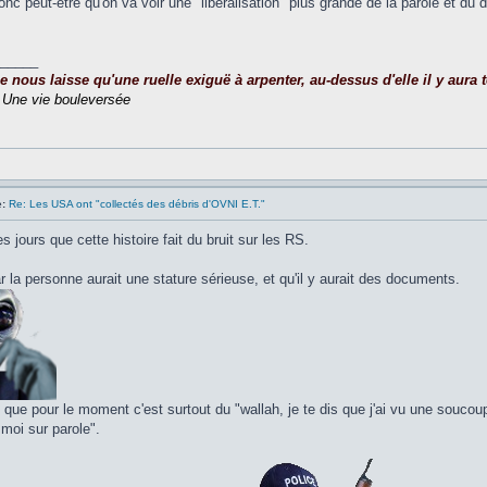
donc peut-être qu'on va voir une "libéralisation" plus grande de la parole et du d
_____
nous laisse qu'une ruelle exiguë à arpenter, au-dessus d'elle il y aura to
,
Une vie bouleversée
:
Re: Les USA ont "collectés des débris d'OVNI E.T."
s jours que cette histoire fait du bruit sur les RS.
la personne aurait une stature sérieuse, et qu'il y aurait des documents.
i que pour le moment c'est surtout du "wallah, je te dis que j'ai vu une soucoup
 moi sur parole".