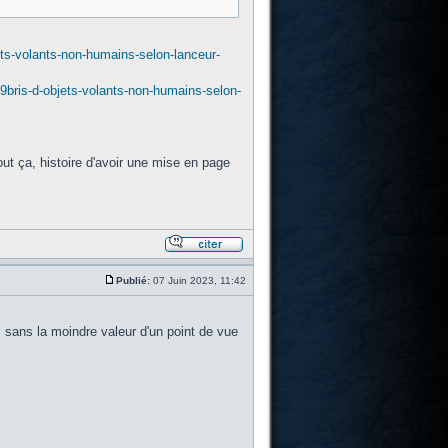
ts-volants-non-humains-selon-lanceur-
bris-d-objets-volants-non-humains-selon-
out ça, histoire d'avoir une mise en page
Publié:
07 Juin 2023, 11:42
n, sans la moindre valeur d'un point de vue