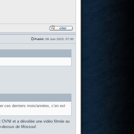
Publié:
08 Juin 2023, 07:30
rer ces derniers mois/années, c’en est
t OVNI et a dévoilée une vidéo filmée au
u-dessus de Mossoul
: