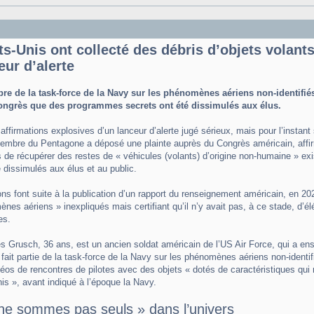
ts-Unis ont collecté des débris d’objets volant
eur d’alerte
e de la task-force de la Navy sur les phénomènes aériens non-identifié
ongrès que des programmes secrets ont été dissimulés aux élus.
affirmations explosives d’un lanceur d’alerte jugé sérieux, mais pour l’instant 
embre du Pentagone a déposé une plainte auprès du Congrès américain, aff
 de récupérer des restes de « véhicules (volants) d’origine non-humaine » exi
é dissimulés aux élus et au public.
ons font suite à la publication d’un rapport du renseignement américain, en 20
nes aériens » inexpliqués mais certifiant qu’il n’y avait pas, à ce stade, d’él
es.
s Grusch, 36 ans, est un ancien soldat américain de l’US Air Force, qui a ensui
fait partie de la task-force de la Navy sur les phénomènes aériens non-identifi
déos de rencontres de pilotes avec des objets « dotés de caractéristiques qui n
is », avant indiqué à l’époque la Navy.
ne sommes pas seuls » dans l’univers