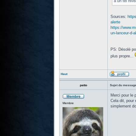
à un tel niv
Sources:
http
alerte
https://www.m
un-lanceur-d-
PS: Désolé pou
plus propre...
Haut
patto
Sujet du message
Merci pour le p
Cela dit, pour 
Membre
simplement doc