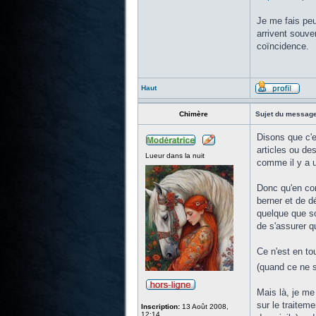
Je me fais peut
arrivent souve
coïncidence.
Haut
Chimère
Sujet du message
Disons que c'e
articles ou de
Lueur dans la nuit
comme il y a un
Donc qu'en con
berner et de dé
quelque que so
de s'assurer q
Ce n'est en to
(quand ce ne s
Mais là, je me
sur le traitem
Inscription:
13 Août 2008,
12:14