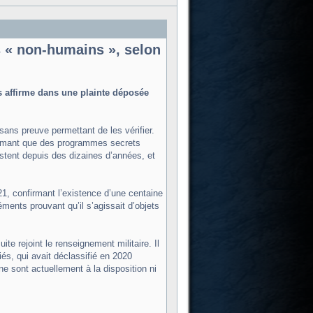
s « non-humains », selon
s affirme dans une plainte déposée
sans preuve permettant de les vérifier.
irmant que des programmes secrets
stent depuis des dizaines d’années, et
21, confirmant l’existence d’une centaine
éments prouvant qu’il s’agissait d’objets
te rejoint le renseignement militaire. Il
és, qui avait déclassifié en 2020
e sont actuellement à la disposition ni