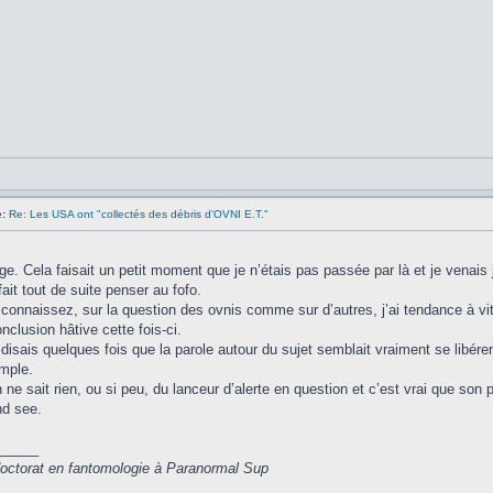
:
Re: Les USA ont "collectés des débris d'OVNI E.T."
ge. Cela faisait un petit moment que je n’étais pas passée par là et je venais j
ait tout de suite penser au fofo.
onnaissez, sur la question des ovnis comme sur d’autres, j’ai tendance à vit
nclusion hâtive cette fois-ci.
disais quelques fois que la parole autour du sujet semblait vraiment se libére
mple.
ne sait rien, ou si peu, du lanceur d’alerte en question et c’est vrai que son 
d see.
_____
 doctorat en fantomologie à Paranormal Sup