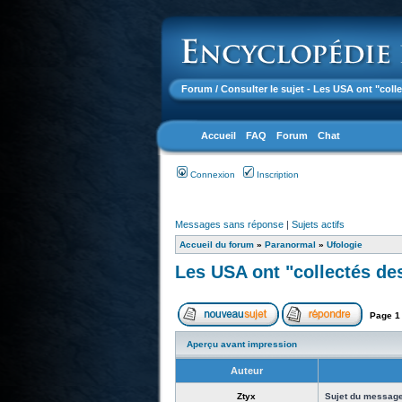
Forum
/ Consulter le sujet - Les USA ont "coll
Accueil
FAQ
Forum
Chat
Connexion
Inscription
Messages sans réponse
|
Sujets actifs
Accueil du forum
»
Paranormal
»
Ufologie
Les USA ont "collectés des
Page
1
Aperçu avant impression
Auteur
Ztyx
Sujet du message