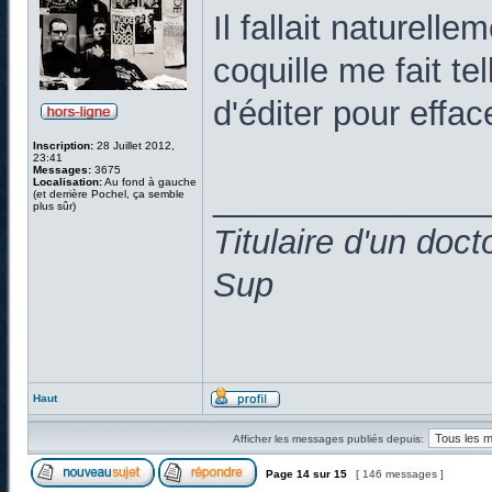
Il fallait naturelle
coquille me fait te
d'éditer pour effac
Inscription:
28 Juillet 2012,
23:41
Messages:
3675
Localisation:
Au fond à gauche
______________
(et derrière Pochel, ça semble
plus sûr)
Titulaire d'un doc
Sup
Haut
Afficher les messages publiés depuis:
Page
14
sur
15
[ 146 messages ]