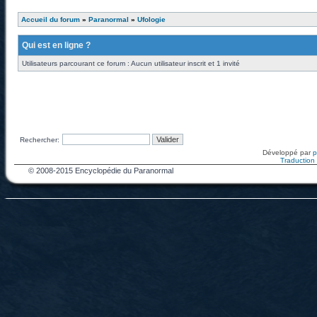
Accueil du forum
»
Paranormal
»
Ufologie
Qui est en ligne ?
Utilisateurs parcourant ce forum : Aucun utilisateur inscrit et 1 invité
Rechercher:
Développé par
Traduction f
© 2008-2015 Encyclopédie du Paranormal