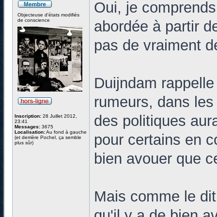
Oui, je comprends b
Objecteuse d'états modifiés
de conscience
abordée à partir de
pas de vraiment de
Duijndam rappelle
rumeurs, dans les 
des politiques au
Inscription:
28 Juillet 2012,
23:41
Messages:
3675
Localisation:
Au fond à gauche
pour certains en co
(et derrière Pochel, ça semble
plus sûr)
bien avouer que cet
Mais comme le dit
qu'il y a de bien a