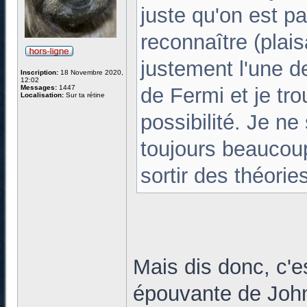
juste qu'on est p
reconnaître (plais
justement l'une 
Inscription:
18 Novembre 2020,
12:02
Messages:
1447
de Fermi et je trou
Localisation:
Sur ta rétine
possibilité. Je ne
toujours beaucou
sortir des théorie
Mais dis donc, c'e
épouvante de John