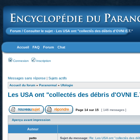
Forum
/ Consulter le sujet - Les USA ont "collectés des débris d'OVNI E.T."
Accueil
FAQ
Forum
Chat
Connexion
Inscription
Messages sans réponse
|
Sujets actifs
Accueil du forum
»
Paranormal
»
Ufologie
Les USA ont "collectés des débris d'OVNI E.
Page
14
sur
15
[ 146 messages ]
Aperçu avant impression
Auteur
patto
Sujet du message:
Re: Les USA ont "collectés des déb