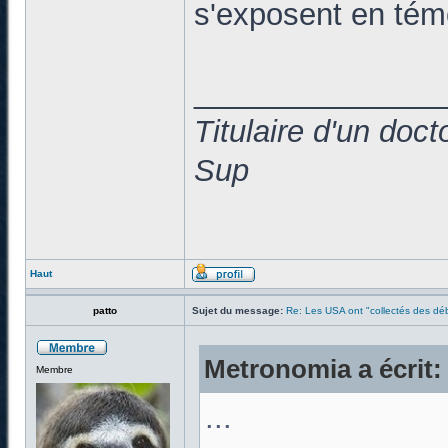
s'exposent en témo
______________
Titulaire d'un doc
Sup
Haut
patto
Sujet du message:
Re: Les USA ont "collectés des déb
Metronomia a écrit:
Membre
...