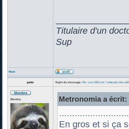
______________
Titulaire d'un doc
Sup
Haut
patto
Sujet du message:
Re: Les USA ont "collectés des déb
Metronomia a écrit:
Membre
...........................
En gros et si ça se