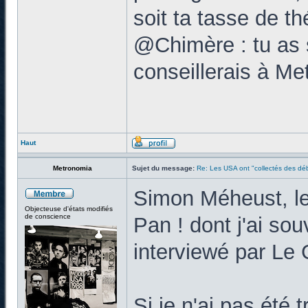
soit ta tasse de thé
@Chimère : tu as s
conseillerais à Me
Haut
Metronomia
Sujet du message:
Re: Les USA ont "collectés des déb
Simon Méheust, le
Objecteuse d'états modifiés
de conscience
Pan ! dont j'ai so
interviewé par Le
Si je n'ai pas été 