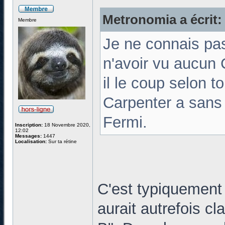
Metronomia a écrit:
Membre
Je ne connais pas 
n'avoir vu aucun C
il le coup selon to
Carpenter a sans 
Fermi.
Inscription:
18 Novembre 2020,
12:02
Messages:
1447
Localisation:
Sur ta rétine
C'est typiquement
aurait autrefois cl