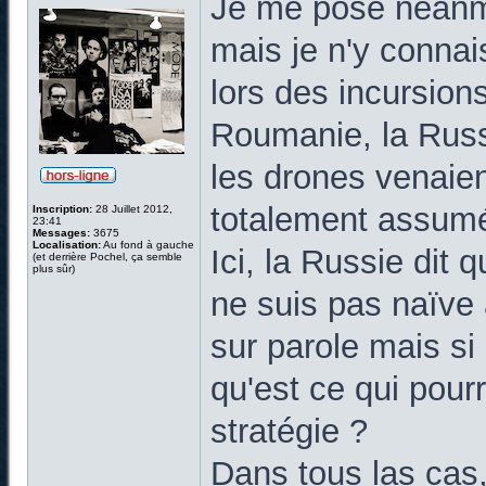
Je me pose néanmo
mais je n'y connai
lors des incursion
Roumanie, la Russ
les drones venaient
totalement assum
Inscription:
28 Juillet 2012,
23:41
Messages:
3675
Localisation:
Au fond à gauche
Ici, la Russie dit q
(et derrière Pochel, ça semble
plus sûr)
ne suis pas naïve a
sur parole mais si
qu'est ce qui pour
stratégie ?
Dans tous las cas,