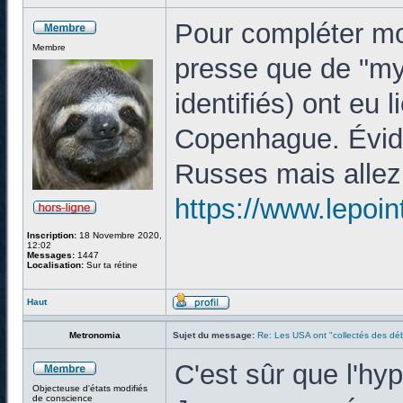
Pour compléter mo
Membre
presse que de "my
identifiés) ont eu 
Copenhague. Évid
Russes mais allez 
https://www.lepoin
Inscription:
18 Novembre 2020,
12:02
Messages:
1447
Localisation:
Sur ta rétine
Haut
Metronomia
Sujet du message:
Re: Les USA ont "collectés des déb
C'est sûr que l'hy
Objecteuse d'états modifiés
de conscience