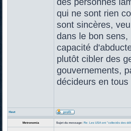
des personnes lam
qui ne sont rien c
sont sincères, veu
dans le bon sens, 
capacité d'abducte
plutôt cibler des 
gouvernements, pa
décideurs en tous
Haut
Metronomia
Sujet du message:
Re: Les USA ont "collectés des déb