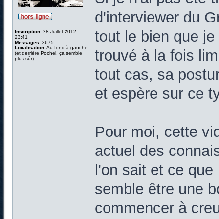
d'interviewer du 
tout le bien que j
Inscription:
28 Juillet 2012,
23:41
Messages:
3675
Localisation:
Au fond à gauche
trouvé à la fois l
(et derrière Pochel, ça semble
plus sûr)
tout cas, sa postu
et espère sur ce t
Pour moi, cette vid
actuel des connais
l'on sait et ce qu
semble être une b
commencer à creus