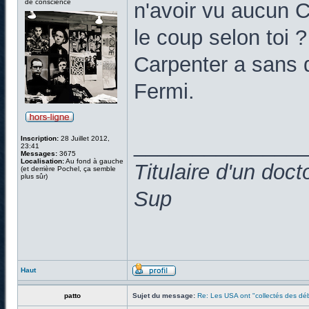
de conscience
n'avoir vu aucun Ca
le coup selon toi ?
Carpenter a sans d
Fermi.
______________
Inscription:
28 Juillet 2012,
23:41
Messages:
3675
Localisation:
Au fond à gauche
Titulaire d'un doc
(et derrière Pochel, ça semble
plus sûr)
Sup
Haut
patto
Sujet du message:
Re: Les USA ont "collectés des déb