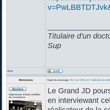
v=PwLBBTDTJvk&
______________
Titulaire d'un doc
Sup
Haut
Metronomia
Sujet du message:
Re: Les USA ont "collectés des déb
Le Grand JD poursui
Objecteuse d'états modifiés
de conscience
en interviewant ce
réalisateur de la 