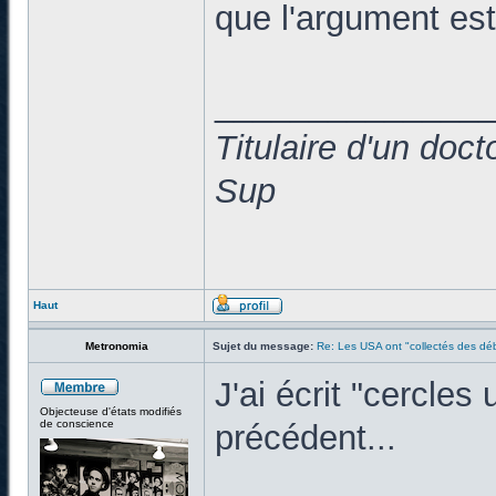
que l'argument est
______________
Titulaire d'un doc
Sup
Haut
Metronomia
Sujet du message:
Re: Les USA ont "collectés des déb
J'ai écrit "cercl
Objecteuse d'états modifiés
de conscience
précédent...