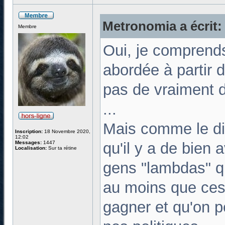
Metronomia a écrit:
Membre
Oui, je comprends 
abordée à partir d
pas de vraiment d
...
Mais comme le dit
Inscription:
18 Novembre 2020,
12:02
Messages:
1447
qu'il y a de bien 
Localisation:
Sur ta rétine
gens "lambdas" qu
au moins que ces 
gagner et qu'on p