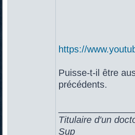
https://www.you
Puisse-t-il être au
précédents.
______________
Titulaire d'un doc
Sup