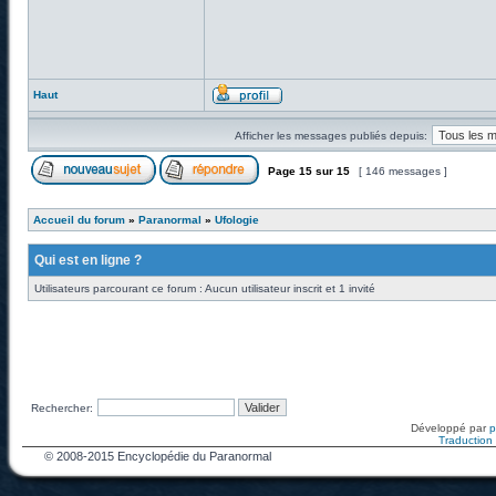
Haut
Afficher les messages publiés depuis:
Page
15
sur
15
[ 146 messages ]
Accueil du forum
»
Paranormal
»
Ufologie
Qui est en ligne ?
Utilisateurs parcourant ce forum : Aucun utilisateur inscrit et 1 invité
Rechercher:
Développé par
Traduction f
© 2008-2015 Encyclopédie du Paranormal