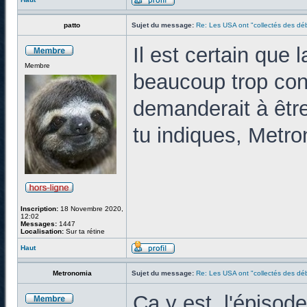
patto
Sujet du message:
Re: Les USA ont "collectés des déb
Il est certain que 
Membre
beaucoup trop co
demanderait à êtr
tu indiques, Metro
Inscription:
18 Novembre 2020,
12:02
Messages:
1447
Localisation:
Sur ta rétine
Haut
Metronomia
Sujet du message:
Re: Les USA ont "collectés des déb
Ca y est, l'épisod