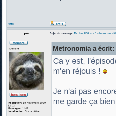
Haut
patto
Sujet du message:
Re: Les USA ont "collectés des déb
Metronomia a écrit:
Membre
Ca y est, l'épiso
m'en réjouis !
Je n'ai pas encor
me garde ça bien
Inscription:
18 Novembre 2020,
12:02
Messages:
1447
Localisation:
Sur ta rétine