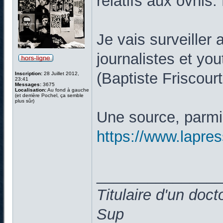
relatifs aux ovnis.
Je vais surveiller 
journalistes et you
(Baptiste Friscou
Inscription:
28 Juillet 2012,
23:41
Messages:
3675
Localisation:
Au fond à gauche
(et derrière Pochel, ça semble
plus sûr)
Une source, parmi 
https://www.lapress
______________
Titulaire d'un doc
Sup