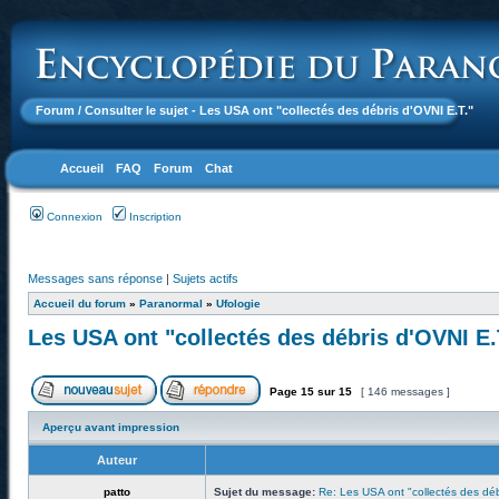
Forum
/ Consulter le sujet - Les USA ont "collectés des débris d'OVNI E.T."
Accueil
FAQ
Forum
Chat
Connexion
Inscription
Messages sans réponse
|
Sujets actifs
Accueil du forum
»
Paranormal
»
Ufologie
Les USA ont "collectés des débris d'OVNI E.
Page
15
sur
15
[ 146 messages ]
Aperçu avant impression
Auteur
patto
Sujet du message:
Re: Les USA ont "collectés des déb