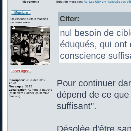
Metronomia
Sujet du message:
Re: Les USA ont "collectés des déb
Citer:
Objecteuse d'états modifiés
de conscience
nul besoin de cibl
éduqués, qui ont
conscience suffis
Pour continuer dan
Inscription:
28 Juillet 2012,
23:41
Messages:
3675
Localisation:
Au fond à gauche
dépend de ce que 
(et derrière Pochel, ça semble
plus sûr)
suffisant".
Désolée d'être san