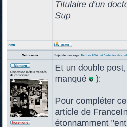
Titulaire d'un doc
Sup
Haut
Metronomia
Sujet du message:
Re: Les USA ont "collectés des déb
Et un double post,
Objecteuse d'états modifiés
de conscience
manqué
):
Pour compléter ce 
article de FranceIn
étonnamment "enth