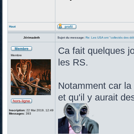
Haut
Jérimadeth
Sujet du message:
Re: Les USA ont "collectés des déb
Ca fait quelques jo
Membre
les RS.
Notamment car la 
et qu'il y aurait 
Inscription:
22 Mai 2019, 12:49
Messages:
393