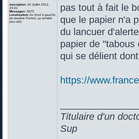
pas tout à fait le
Inscription:
28 Juillet 2012,
23:41
Messages:
3675
Localisation:
Au fond à gauche
que le papier n'a p
(et derrière Pochel, ça semble
plus sûr)
du lancuer d'alert
papier de "tabous
qui se délient dont
https://www.francet
______________
Titulaire d'un doc
Sup