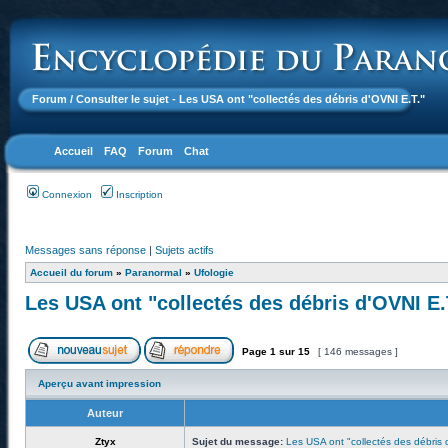
Forum
/ Consulter le sujet - Les USA ont "collectés des débris d'OVNI E.T."
Accueil
FAQ
Forum
Chat
Connexion
Inscription
Messages sans réponse
|
Sujets actifs
Accueil du forum
»
Paranormal
»
Ufologie
Les USA ont "collectés des débris d'OVNI E.
Page
1
sur
15
[ 146 messages ]
Aperçu avant impression
Auteur
Ztyx
Sujet du message:
Les USA ont "collectés des débris 