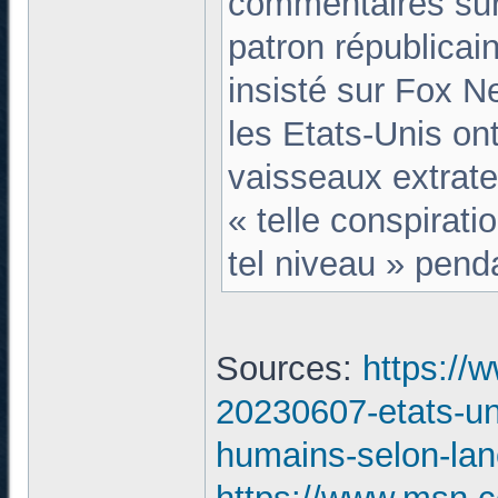
commentaires sur
patron républicain
insisté sur Fox N
les Etats-Unis on
vaisseaux extrate
« telle conspirati
tel niveau » pend
Sources:
https://
20230607-etats-uni
humains-selon-lan