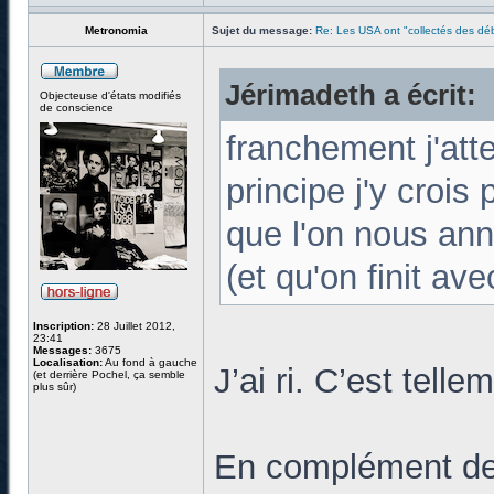
Metronomia
Sujet du message:
Re: Les USA ont "collectés des déb
Jérimadeth a écrit:
Objecteuse d'états modifiés
de conscience
franchement j'att
principe j'y crois
que l'on nous ann
(et qu'on finit ave
Inscription:
28 Juillet 2012,
23:41
Messages:
3675
Localisation:
Au fond à gauche
J’ai ri. C’est telle
(et derrière Pochel, ça semble
plus sûr)
En complément de c