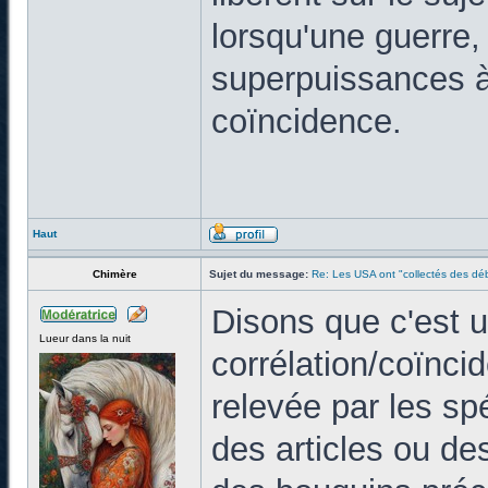
lorsqu'une guerre,
superpuissances à 
coïncidence.
Haut
Chimère
Sujet du message:
Re: Les USA ont "collectés des déb
Disons que c'est 
Lueur dans la nuit
corrélation/coïnci
relevée par les spé
des articles ou de