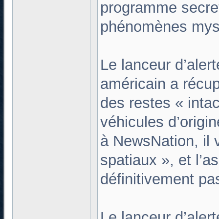
programme secret
phénomènes myst
Le lanceur d’aler
américain a récu
des restes « intac
véhicules d’origi
à NewsNation, il 
spatiaux », et l’
définitivement pas
Le lanceur d’alert