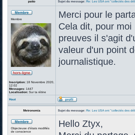
patto
Sujet du message:
Re: Les USA ont "collectés des déb
Merci pour le parta
Membre
Cela dit, pour moi 
preuves il s'agit d
valeur d'un point
journalistique.
Inscription:
18 Novembre 2020,
12:02
Messages:
1447
Localisation:
Sur ta rétine
Haut
Metronomia
Sujet du message:
Re: Les USA ont "collectés des déb
Hello Ztyx,
Objecteuse d'états modifiés
de conscience