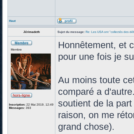
Haut
Jérimadeth
Sujet du message:
Re: Les USA ont "collectés des déb
Honnêtement, et c'
Membre
pour une fois je s
Au moins toute cet
comparé a d'autre. 
soutient de la part
Inscription:
22 Mai 2019, 12:49
Messages:
393
raison, on me réto
grand chose).