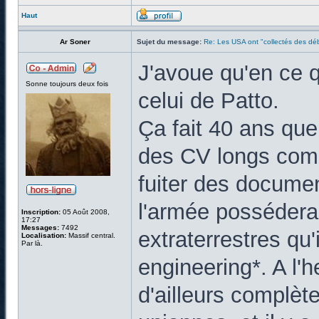
Haut
Ar Soner
Sujet du message:
Re: Les USA ont "collectés des déb
J'avoue qu'en ce q
Sonne toujours deux fois
celui de Patto.
Ça fait 40 ans que
des CV longs comm
fuiter des documen
l'armée possédera
Inscription:
05 Août 2008,
17:27
Messages:
7492
extraterrestres qu'i
Localisation:
Massif central.
Par là.
engineering*. A l'h
d'ailleurs complète