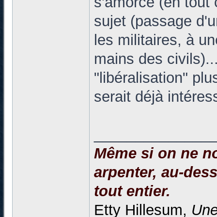
s'amorce (en tout 
sujet (passage d'un
les militaires, à 
mains des civils).
"libéralisation" pl
serait déjà intéres
______________
Même si on ne no
arpenter, au-dessu
tout entier.
Etty Hillesum,
Une