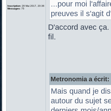
...pour moi l'affa
Inscription:
28 Mai 2017, 20:36
Messages:
75
preuves il s'agit d
D'accord avec ça. 
fil.
Metronomia a écrit:
Mais quand je dis
autour du sujet s
derniers mois/an