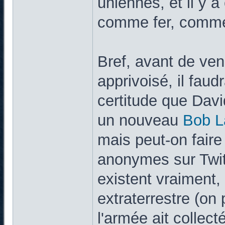
uniennes, et il y a
comme fer, comme 
Bref, avant de vend
apprivoisé, il faud
certitude que Davi
un nouveau
Bob L
mais peut-on fair
anonymes sur Twitte
existent vraiment, 
extraterrestre (on 
l'armée ait collec