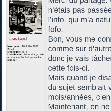
Merci du partage. 
n’étais pas passée
l’info, qui m’a nat
fofo.
Bon, vous me conn
comme sur d’autres
Inscription:
28 Juillet 2012,
23:41
Messages:
3675
Localisation:
Au fond à gauche
donc je vais tâche
(et derrière Pochel, ça semble
plus sûr)
cette fois-ci.
Mais quand je disa
du sujet semblait 
mois/années, c’en
Maintenant, on ne 