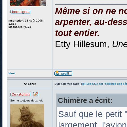
Même si on ne no
arpenter, au-dessu
Inscription:
13 Août 2008,
12:14
Messages:
6174
tout entier.
Etty Hillesum,
Une
Haut
Ar Soner
Sujet du message:
Re: Les USA ont "collectés des déb
Chimère a écrit:
Sonne toujours deux fois
Sauf que le petit 
largement, l'avion