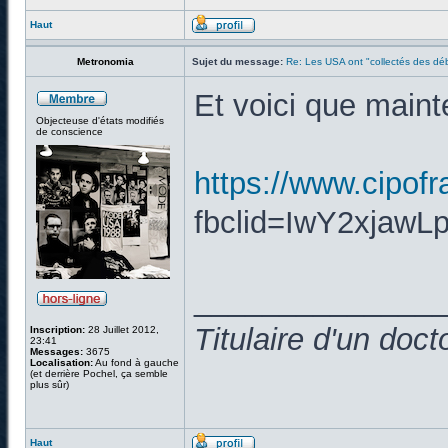
Haut
Metronomia
Sujet du message:
Re: Les USA ont "collectés des déb
Et voici que maint
Objecteuse d'états modifiés
de conscience
https://www.cipofra
fbclid=IwY2xja
______________
Titulaire d'un doc
Inscription:
28 Juillet 2012,
23:41
Messages:
3675
Localisation:
Au fond à gauche
(et derrière Pochel, ça semble
plus sûr)
Haut