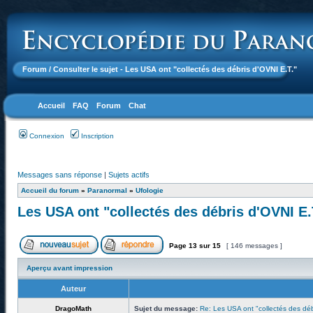
Forum
/ Consulter le sujet - Les USA ont "collectés des débris d'OVNI E.T."
Accueil
FAQ
Forum
Chat
Connexion
Inscription
Messages sans réponse
|
Sujets actifs
Accueil du forum
»
Paranormal
»
Ufologie
Les USA ont "collectés des débris d'OVNI E.
Page
13
sur
15
[ 146 messages ]
Aperçu avant impression
Auteur
DragoMath
Sujet du message:
Re: Les USA ont "collectés des déb