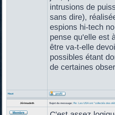
intrusions de puis
sans dire), réalis
espions hi-tech no
pense qu'elle est 
être va-t-elle dev
possibles étant d
de certaines obser
Haut
Jérimadeth
Sujet du message:
Re: Les USA ont "collectés des déb
C'est assez logiq