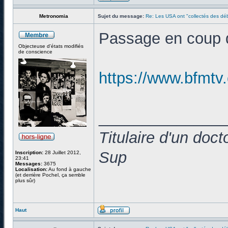
Metronomia
Sujet du message:
Re: Les USA ont "collectés des déb
Passage en coup d
Objecteuse d'états modifiés
de conscience
https://www.bfmtv
______________
Titulaire d'un doc
Sup
Inscription:
28 Juillet 2012,
23:41
Messages:
3675
Localisation:
Au fond à gauche
(et derrière Pochel, ça semble
plus sûr)
Haut