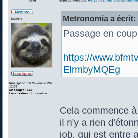
patto
Sujet du message:
Re: Les USA ont "collectés des déb
Metronomia a écrit:
Membre
Passage en coup 
https://www.bfmtv
ElrmbyMQEg
Inscription:
18 Novembre 2020,
12:02
Messages:
1447
Localisation:
Sur ta rétine
Cela commence à b
il n'y a rien d'éto
job, qui est entre a