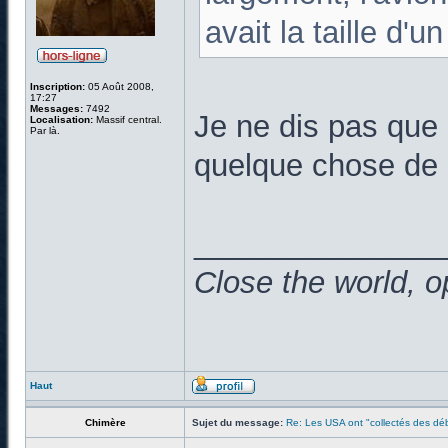
avait la taille d'u
Inscription:
05 Août 2008,
17:27
Messages:
7492
Je ne dis pas que 
Localisation:
Massif central.
Par là.
quelque chose de s
______________
Close the world, o
Haut
Chimère
Sujet du message:
Re: Les USA ont "collectés des déb