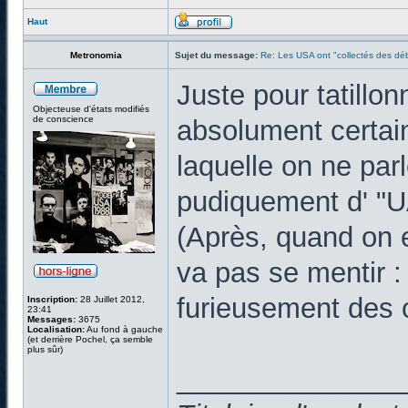
Haut
Metronomia
Sujet du message:
Re: Les USA ont "collectés des déb
Juste pour tatillo
Objecteuse d'états modifiés
de conscience
absolument certain 
laquelle on ne par
pudiquement d' "
(Après, quand on 
va pas se mentir
furieusement des o
Inscription:
28 Juillet 2012,
23:41
Messages:
3675
Localisation:
Au fond à gauche
(et derrière Pochel, ça semble
plus sûr)
______________