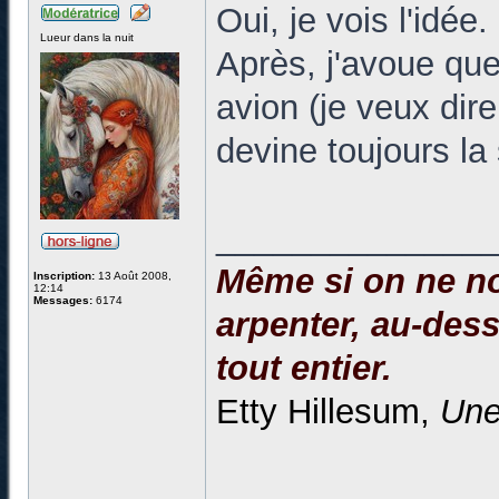
Oui, je vois l'idée.
Lueur dans la nuit
Après, j'avoue que
avion (je veux dir
devine toujours la
______________
Même si on ne no
Inscription:
13 Août 2008,
12:14
Messages:
6174
arpenter, au-dessu
tout entier.
Etty Hillesum,
Une