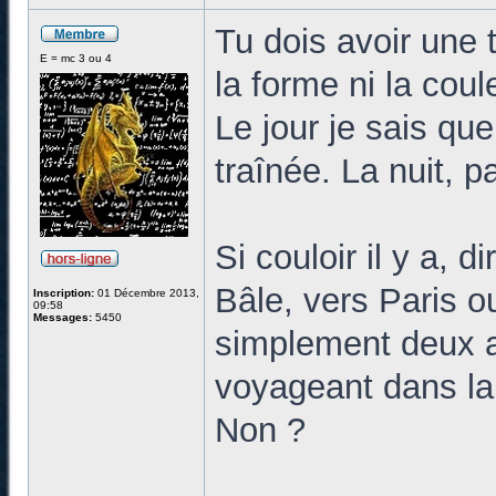
Tu dois avoir une 
E = mc 3 ou 4
la forme ni la coul
Le jour je sais que
traînée. La nuit, p
Si couloir il y a, 
Bâle, vers Paris ou
Inscription:
01 Décembre 2013,
09:58
Messages:
5450
simplement deux a
voyageant dans la
Non ?