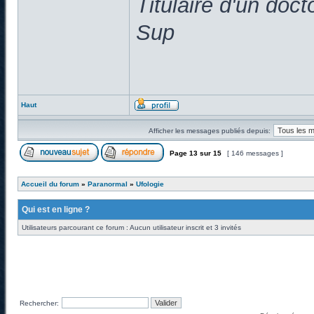
Titulaire d'un doc
Sup
Haut
Afficher les messages publiés depuis:
Page
13
sur
15
[ 146 messages ]
Accueil du forum
»
Paranormal
»
Ufologie
Qui est en ligne ?
Utilisateurs parcourant ce forum : Aucun utilisateur inscrit et 3 invités
Rechercher: