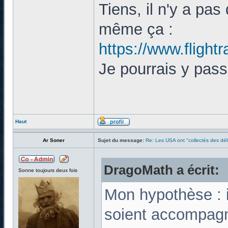
Tiens, il n'y a pas
même ça :
https://www.flight
Je pourrais y pass
Haut
Ar Soner
Sujet du message:
Re: Les USA ont "collectés des déb
DragoMath a écrit:
Sonne toujours deux fois
Mon hypothèse : i
soient accompagn