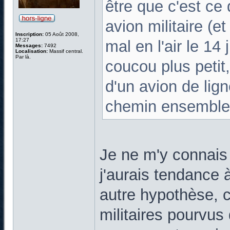
être que c'est ce
avion militaire (e
Inscription:
05 Août 2008,
17:27
mal en l'air le 14
Messages:
7492
Localisation:
Massif central.
Par là.
coucou plus petit,
d'un avion de lign
chemin ensemble :
Je ne m'y connais
j'aurais tendance 
autre hypothèse, c
militaires pourvus 