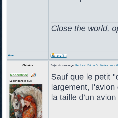
______________
Close the world, o
Haut
Chimère
Sujet du message:
Re: Les USA ont "collectés des déb
Sauf que le petit "
Lueur dans la nuit
largement, l'avion 
la taille d'un avion
______________