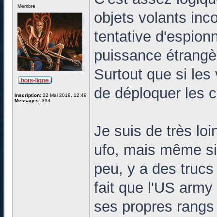
Membre
objets volants inco
tentative d'espio
puissance étrangè
Surtout que si les 
de déploquer les c
Inscription:
22 Mai 2019, 12:49
Messages:
393
Je suis de très lo
ufo, mais même si 
peu, y a des trucs
fait que l'US army
ses propres rangs (