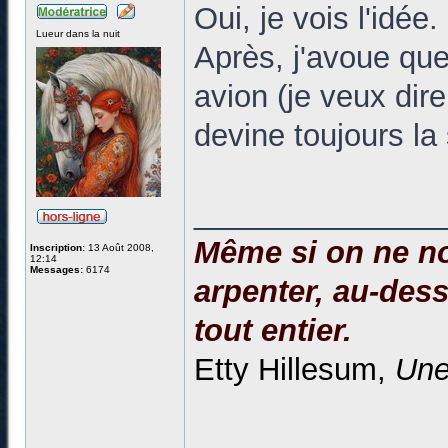
Oui, je vois l'idée.
Lueur dans la nuit
Après, j'avoue que
avion (je veux dir
devine toujours la
______________
Même si on ne no
Inscription:
13 Août 2008,
12:14
Messages:
6174
arpenter, au-dessu
tout entier.
Etty Hillesum,
Une