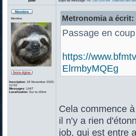
patto
Sujet du message:
Re: Les USA ont "collectés des déb
Metronomia a écrit:
Membre
Passage en coup 
https://www.bfmtv
ElrmbyMQEg
Inscription:
18 Novembre 2020,
12:02
Messages:
1447
Localisation:
Sur ta rétine
Cela commence à b
il n'y a rien d'éto
job, qui est entre a