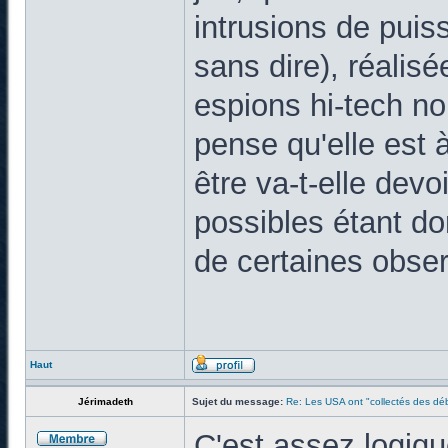
intrusions de puis
sans dire), réalis
espions hi-tech no
pense qu'elle est 
être va-t-elle dev
possibles étant d
de certaines obser
Haut
Jérimadeth
Sujet du message:
Re: Les USA ont "collectés des déb
C'est assez logiq