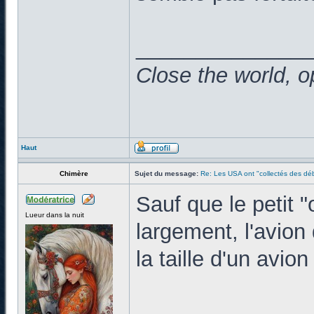
______________
Close the world, o
Haut
Chimère
Sujet du message:
Re: Les USA ont "collectés des déb
Sauf que le petit "
Lueur dans la nuit
largement, l'avion 
la taille d'un avion
______________