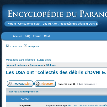
Forum
/ Consulter le sujet - Les USA ont "collectés des débris d'OVNI E.T."
Accueil
FAQ
Forum
Chat
Connexion
Inscription
Messages sans réponse
|
Sujets actifs
Accueil du forum
»
Paranormal
»
Ufologie
Les USA ont "collectés des débris d'OVNI E.
Page
13
sur
15
[ 146 messages ]
Aperçu avant impression
Auteur
DragoMath
Sujet du message:
Re: Les USA ont "collectés des déb