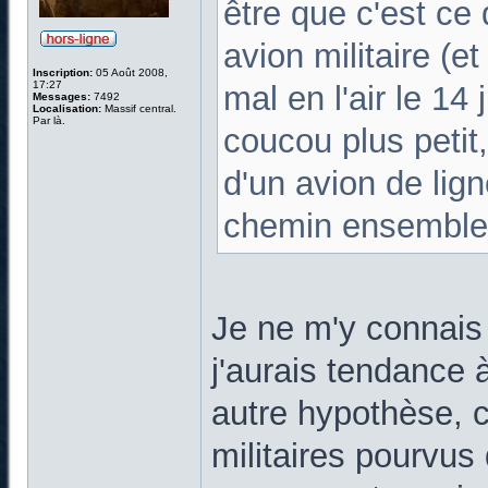
être que c'est ce
avion militaire (e
Inscription:
05 Août 2008,
17:27
mal en l'air le 14
Messages:
7492
Localisation:
Massif central.
Par là.
coucou plus petit,
d'un avion de lign
chemin ensemble :
Je ne m'y connais
j'aurais tendance 
autre hypothèse, c
militaires pourvus 