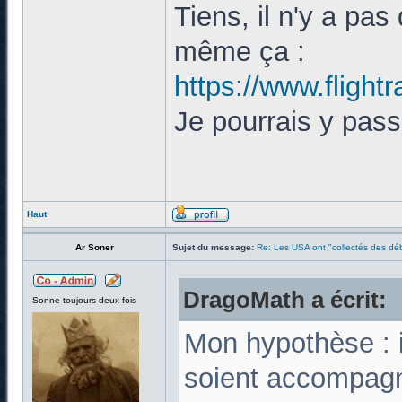
Tiens, il n'y a pas
même ça :
https://www.flight
Je pourrais y pass
Haut
Ar Soner
Sujet du message:
Re: Les USA ont "collectés des déb
DragoMath a écrit:
Sonne toujours deux fois
Mon hypothèse : i
soient accompagn