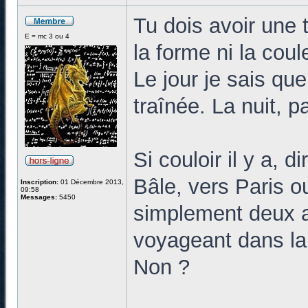
Tu dois avoir une 
E = mc 3 ou 4
la forme ni la coul
Le jour je sais que
traînée. La nuit, p
Si couloir il y a, 
Bâle, vers Paris ou
Inscription:
01 Décembre 2013,
09:58
Messages:
5450
simplement deux a
voyageant dans la
Non ?