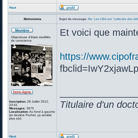
Haut
Metronomia
Sujet du message:
Re: Les USA ont "collectés des déb
Et voici que maint
Objecteuse d'états modifiés
de conscience
https://www.cipofra
fbclid=IwY2xja
______________
Titulaire d'un doc
Inscription:
28 Juillet 2012,
23:41
Messages:
3675
Localisation:
Au fond à gauche
(et derrière Pochel, ça semble
plus sûr)
Haut