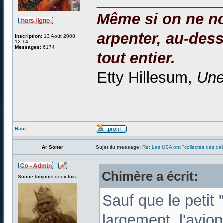
Même si on ne no
arpenter, au-dessu
Inscription:
13 Août 2008,
12:14
Messages:
6174
tout entier.
Etty Hillesum,
Une
Haut
Ar Soner
Sujet du message:
Re: Les USA ont "collectés des déb
Chimère a écrit:
Sonne toujours deux fois
Sauf que le petit 
largement, l'avion