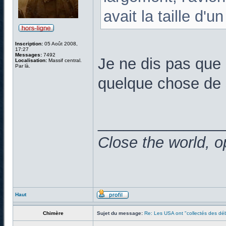
avait la taille d'u
Inscription:
05 Août 2008,
17:27
Messages:
7492
Je ne dis pas que 
Localisation:
Massif central.
Par là.
quelque chose de s
______________
Close the world, o
Haut
Chimère
Sujet du message:
Re: Les USA ont "collectés des déb