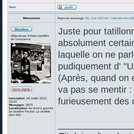
Haut
Metronomia
Sujet du message:
Re: Les USA ont "collectés des déb
Juste pour tatillo
Objecteuse d'états modifiés
de conscience
absolument certain 
laquelle on ne par
pudiquement d' "
(Après, quand on 
va pas se mentir
furieusement des o
Inscription:
28 Juillet 2012,
23:41
Messages:
3675
Localisation:
Au fond à gauche
(et derrière Pochel, ça semble
plus sûr)
______________