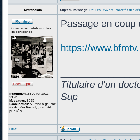
Metronomia
Sujet du message:
Re: Les USA ont "collectés des déb
Passage en coup d
Objecteuse d'états modifiés
de conscience
https://www.bfmtv
______________
Titulaire d'un doc
Sup
Inscription:
28 Juillet 2012,
23:41
Messages:
3675
Localisation:
Au fond à gauche
(et derrière Pochel, ça semble
plus sûr)
Haut