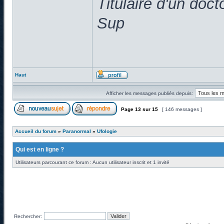
Titulaire d'un doc
Sup
Haut
Afficher les messages publiés depuis:
Page
13
sur
15
[ 146 messages ]
Accueil du forum
»
Paranormal
»
Ufologie
Qui est en ligne ?
Utilisateurs parcourant ce forum : Aucun utilisateur inscrit et 1 invité
Rechercher: