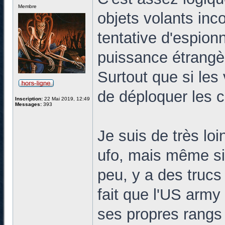
Membre
objets volants inco
tentative d'espio
puissance étrangè
Surtout que si les 
de déploquer les c
Inscription:
22 Mai 2019, 12:49
Messages:
393
Je suis de très lo
ufo, mais même si 
peu, y a des trucs
fait que l'US army
ses propres rangs (