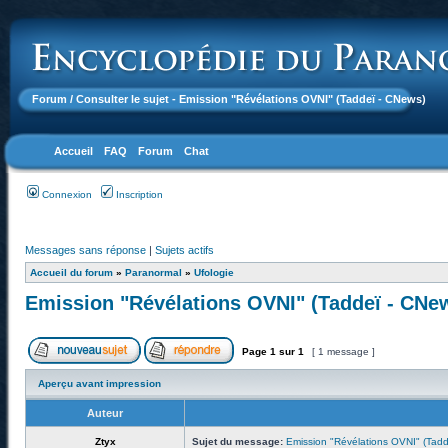
Forum
/ Consulter le sujet - Emission "Révélations OVNI" (Taddeï - CNews)
Accueil
FAQ
Forum
Chat
Connexion
Inscription
Messages sans réponse
|
Sujets actifs
Accueil du forum
»
Paranormal
»
Ufologie
Emission "Révélations OVNI" (Taddeï - CNe
Page
1
sur
1
[ 1 message ]
Aperçu avant impression
Auteur
Ztyx
Sujet du message:
Emission "Révélations OVNI" (Tadd