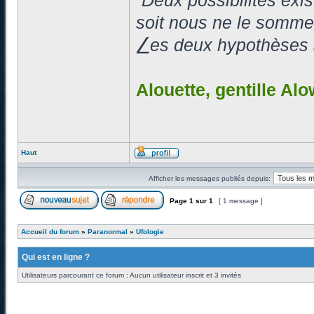
“Deux possibilités exi
soit nous ne le somme
⎳es deux hypothèses so
Alouette, gentille Alo
Haut
Afficher les messages publiés depuis:
Page
1
sur
1
[ 1 message ]
Accueil du forum
»
Paranormal
»
Ufologie
Qui est en ligne ?
Utilisateurs parcourant ce forum : Aucun utilisateur inscrit et 3 invités