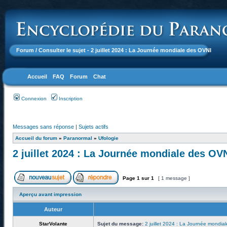
Forum
/ Consulter le sujet - 2 juillet 2024 : La Journée mondiale des OVNI
Accueil
FAQ
Forum
Chat
Connexion
Inscription
Messages sans réponse
|
Sujets actifs
Accueil du forum
»
Paranormal
»
Ufologie
2 juillet 2024 : La Journée mondiale des OV
Page
1
sur
1
[ 1 message ]
Aperçu avant impression
Auteur
StarVolante
Sujet du message:
2 juillet 2024 : La Journée mondia