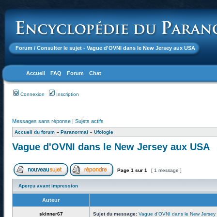
Forum
/ Consulter le sujet - Vague d'OVNI dans le New Jersey aux USA
Accueil
FAQ
Forum
Chat
Connexion
Inscription
Messages sans réponse
|
Sujets actifs
Accueil du forum
»
Paranormal
»
Ufologie
Vague d'OVNI dans le New Jersey aux USA
Page
1
sur
1
[ 1 message ]
Aperçu avant impression
Auteur
skinner67
Sujet du message:
Vague d'OVNI dans le New Jersey