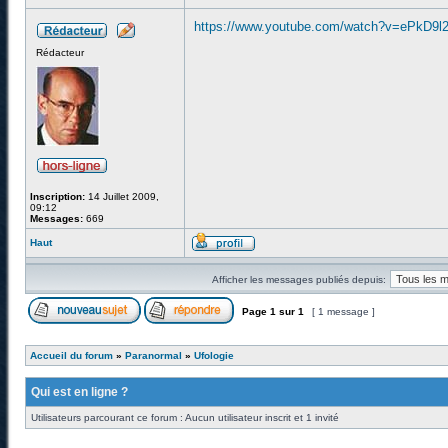
https://www.youtube.com/watch?v=ePkD9l2
Rédacteur
Inscription:
14 Juillet 2009,
09:12
Messages:
669
Haut
Afficher les messages publiés depuis:
Page
1
sur
1
[ 1 message ]
Accueil du forum
»
Paranormal
»
Ufologie
Qui est en ligne ?
Utilisateurs parcourant ce forum : Aucun utilisateur inscrit et 1 invité