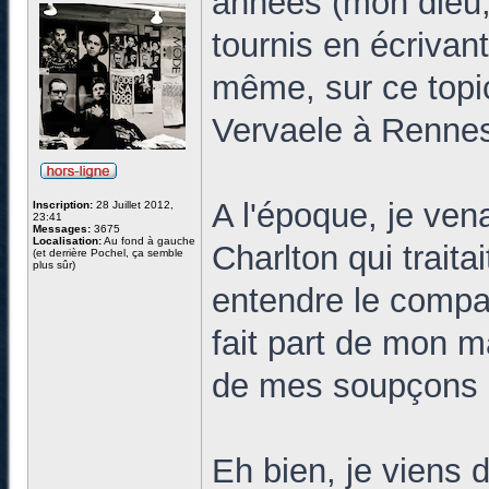
années (mon dieu, 
tournis en écrivant
même, sur ce topic
Vervaele à Renne
A l'époque, je ven
Inscription:
28 Juillet 2012,
23:41
Messages:
3675
Localisation:
Au fond à gauche
Charlton qui traita
(et derrière Pochel, ça semble
plus sûr)
entendre le compag
fait part de mon 
de mes soupçons a
Eh bien, je viens 