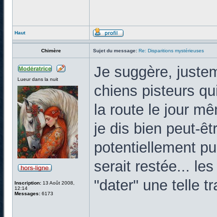
Haut
Chimère
Sujet du message:
Re: Disparitions mystérieuses
Je suggère, juste
Lueur dans la nuit
chiens pisteurs qu
la route le jour mê
je dis bien peut-êt
potentiellement pu y
serait restée... l
"dater" une telle t
Inscription:
13 Août 2008,
12:14
Messages:
6173