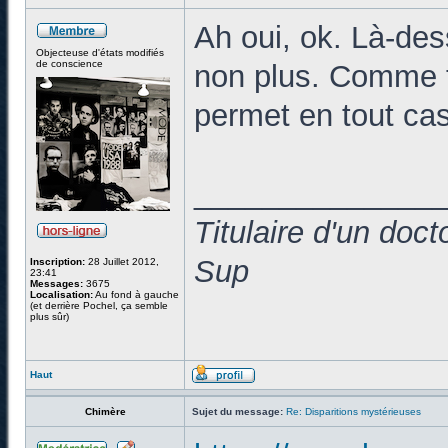
Ah oui, ok. Là-de
Objecteuse d'états modifiés
de conscience
non plus. Comme tu
permet en tout cas
______________
Titulaire d'un doc
Sup
Inscription:
28 Juillet 2012,
23:41
Messages:
3675
Localisation:
Au fond à gauche
(et derrière Pochel, ça semble
plus sûr)
Haut
Chimère
Sujet du message:
Re: Disparitions mystérieuses