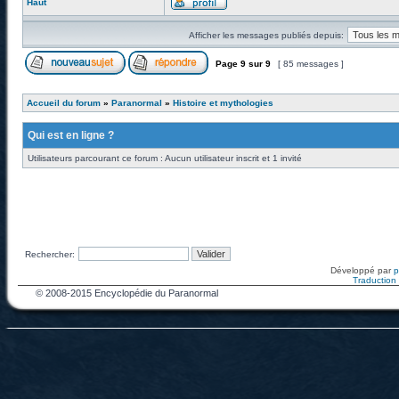
Haut
Afficher les messages publiés depuis:
Page
9
sur
9
[ 85 messages ]
Accueil du forum
»
Paranormal
»
Histoire et mythologies
Qui est en ligne ?
Utilisateurs parcourant ce forum : Aucun utilisateur inscrit et 1 invité
Rechercher:
Développé par
Traduction f
© 2008-2015 Encyclopédie du Paranormal