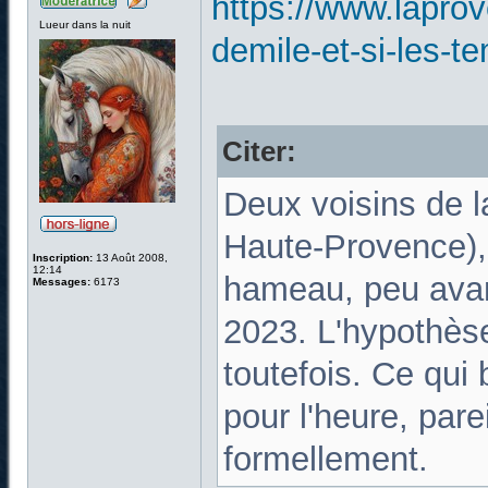
https://www.lapro
Lueur dans la nuit
demile-et-si-les-t
Citer:
Deux voisins de l
Haute-Provence), 
Inscription:
13 Août 2008,
12:14
hameau, peu avant 
Messages:
6173
2023. L'hypothèse
toutefois. Ce qui
pour l'heure, pare
formellement.