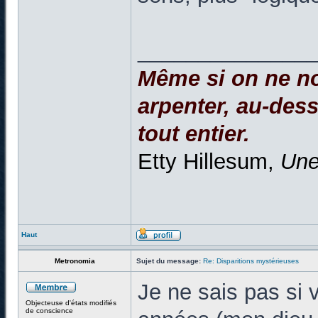
______________
Même si on ne no
arpenter, au-dessu
tout entier.
Etty Hillesum,
Une
Haut
Metronomia
Sujet du message:
Re: Disparitions mystérieuses
Je ne sais pas si 
Objecteuse d'états modifiés
de conscience