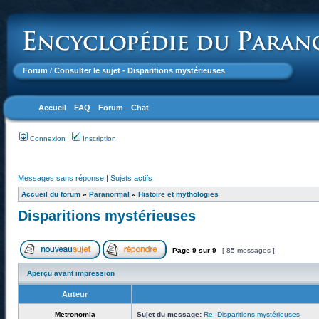
Forum
/ Consulter le sujet - Disparitions mystérieuses
Accueil
FAQ
Forum
Chat
Connexion
Inscription
Messages sans réponse
|
Sujets actifs
Accueil du forum
»
Paranormal
»
Histoire et mythologies
Disparitions mystérieuses
Page
9
sur
9
[ 85 messages ]
Aperçu avant impression
Auteur
Metronomia
Sujet du message:
Re: Disparitions mystérieuses