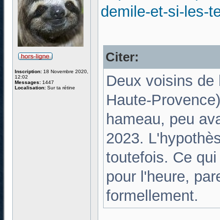
demile-et-si-les-
Citer:
Inscription:
18 Novembre 2020,
Deux voisins de 
12:02
Messages:
1447
Localisation:
Sur ta rétine
Haute-Provence),
hameau, peu avant
2023. L'hypothès
toutefois. Ce qui
pour l'heure, par
formellement.