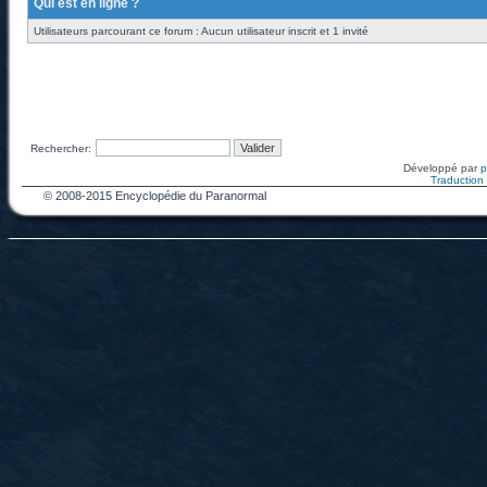
Qui est en ligne ?
Utilisateurs parcourant ce forum : Aucun utilisateur inscrit et 1 invité
Rechercher:
Développé par
Traduction f
© 2008-2015 Encyclopédie du Paranormal