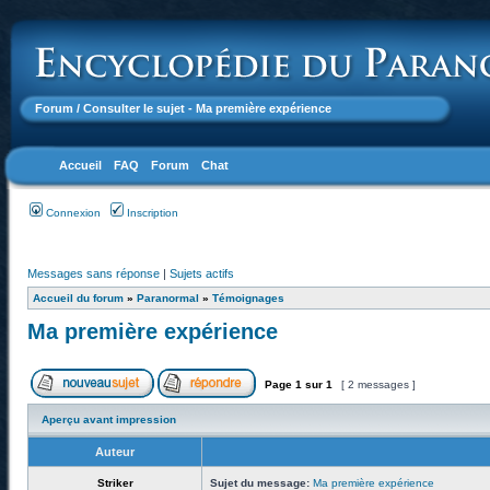
Forum
/ Consulter le sujet - Ma première expérience
Accueil
FAQ
Forum
Chat
Connexion
Inscription
Messages sans réponse
|
Sujets actifs
Accueil du forum
»
Paranormal
»
Témoignages
Ma première expérience
Page
1
sur
1
[ 2 messages ]
Aperçu avant impression
Auteur
Striker
Sujet du message:
Ma première expérience