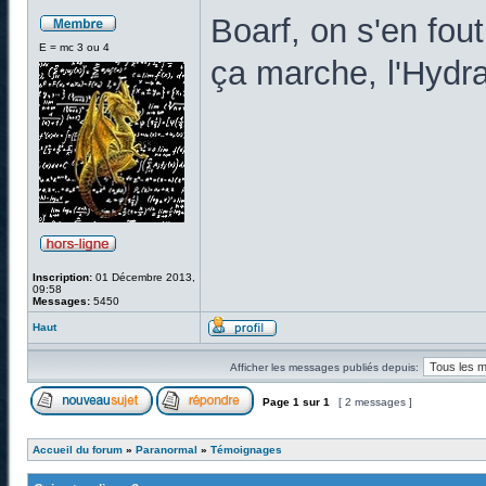
Boarf, on s'en fo
E = mc 3 ou 4
ça marche, l'Hydra
Inscription:
01 Décembre 2013,
09:58
Messages:
5450
Haut
Afficher les messages publiés depuis:
Page
1
sur
1
[ 2 messages ]
Accueil du forum
»
Paranormal
»
Témoignages