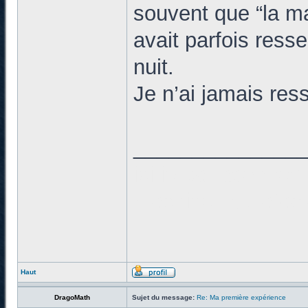
souvent que “la ma
avait parfois resse
nuit.
Je n’ai jamais ress
______________
ici
je partage mes
machine hydrafaci
Haut
DragoMath
Sujet du message:
Re: Ma première expérience