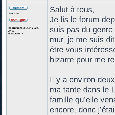
Salut à tous,
Membre
Je lis le forum de
suis pas du genre
Inscription:
28 Juin 2025,
09:01
Messages:
4
mur, je me suis dit
être vous intéress
bizarre pour me re
Il y a environ deu
ma tante dans le L
famille qu’elle vena
encore, donc j’éta