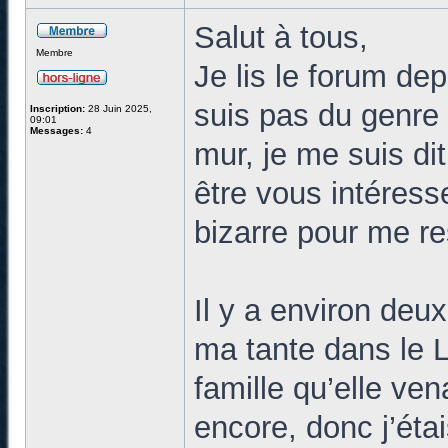
Salut à tous,
Membre
Je lis le forum de
suis pas du genre
Inscription:
28 Juin 2025,
09:01
Messages:
4
mur, je me suis dit
être vous intéress
bizarre pour me re
Il y a environ deu
ma tante dans le L
famille qu’elle vena
encore, donc j’éta