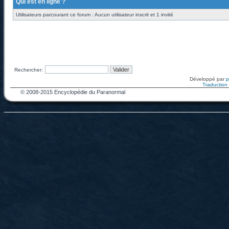
Qui est en ligne ?
Utilisateurs parcourant ce forum : Aucun utilisateur inscrit et 1 invité
Rechercher:
Développé par
Traduction f
© 2008-2015 Encyclopédie du Paranormal