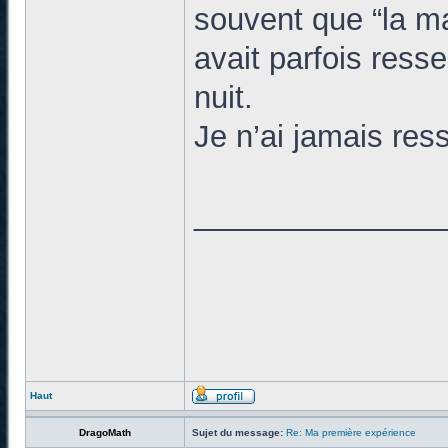
souvent que “la ma
avait parfois resse
nuit.
Je n’ai jamais ress
______________
ici
je partage mes
machine hydrafaci
Haut
DragoMath
Sujet du message:
Re: Ma première expérience