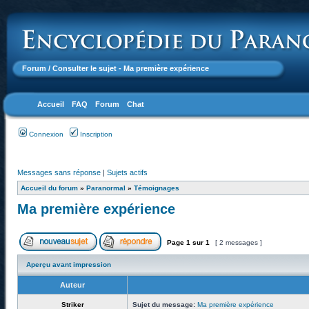
Forum
/ Consulter le sujet - Ma première expérience
Accueil
FAQ
Forum
Chat
Connexion
Inscription
Messages sans réponse
|
Sujets actifs
Accueil du forum
»
Paranormal
»
Témoignages
Ma première expérience
Page
1
sur
1
[ 2 messages ]
Aperçu avant impression
Auteur
Striker
Sujet du message:
Ma première expérience