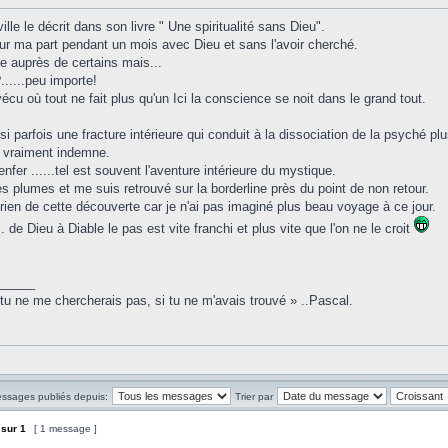
le le décrit dans son livre " Une spiritualité sans Dieu".
our ma part pendant un mois avec Dieu et sans l'avoir cherché.
 auprès de certains mais...
.....peu importe!
écu où tout ne fait plus qu'un Ici la conscience se noit dans le grand tout.
si parfois une fracture intérieure qui conduit à la dissociation de la psyché pl
s vraiment indemne.
enfer ......tel est souvent l'aventure intérieure du mystique.
des plumes et me suis retrouvé sur la borderline près du point de non retour.
 rien de cette découverte car je n'ai pas imaginé plus beau voyage à ce jour.
. de Dieu à Diable le pas est vite franchi et plus vite que l'on ne le croit
_____
 tu ne me chercherais pas, si tu ne m'avais trouvé » ..Pascal.
essages publiés depuis:
Trier par
sur
1
[ 1 message ]