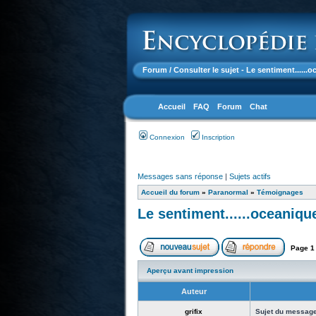
Forum
/ Consulter le sujet - Le sentiment......
Accueil
FAQ
Forum
Chat
Connexion
Inscription
Messages sans réponse
|
Sujets actifs
Accueil du forum
»
Paranormal
»
Témoignages
Le sentiment......oceaniqu
Page
1
Aperçu avant impression
Auteur
grifix
Sujet du message