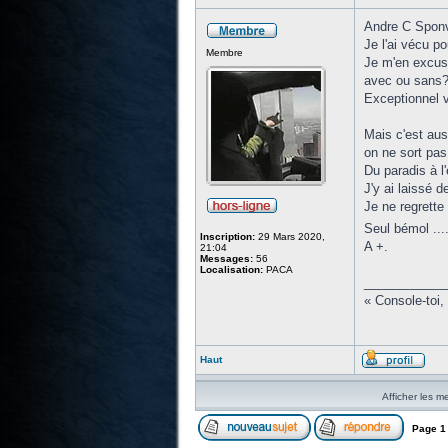
Andre C Sponvil
Je l'ai vécu p
Membre
Je m'en excuse
avec ou sans?.
Exceptionnel v
Mais c'est aus
on ne sort pa
Du paradis à l'
J'y ai laissé 
Je ne regrette
Seul bémol ....
Inscription:
29 Mars 2020,
A +.
21:04
Messages:
56
Localisation:
PACA
____________
« Console-toi,
Haut
Afficher les m
Page
1