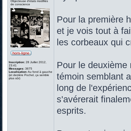
Objecteuse d'états modifiés
de conscience
Pour la première hi
et je vois tout à f
les corbeaux qui c
Pour le deuxième ré
Inscription:
28 Juillet 2012,
23:41
Messages:
3675
Localisation:
Au fond à gauche
témoin semblant a
(et derrière Pochel, ça semble
plus sûr)
long de l'expérienc
s'avérerait finale
esprits.