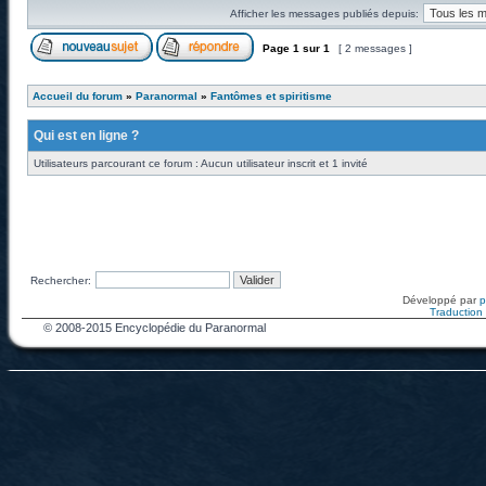
Afficher les messages publiés depuis:
Page
1
sur
1
[ 2 messages ]
Accueil du forum
»
Paranormal
»
Fantômes et spiritisme
Qui est en ligne ?
Utilisateurs parcourant ce forum : Aucun utilisateur inscrit et 1 invité
Rechercher:
Développé par
Traduction f
© 2008-2015 Encyclopédie du Paranormal