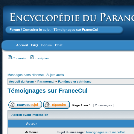
Forum
/ Consulter le sujet - Témoignages sur FranceCul
Accueil
FAQ
Forum
Chat
Connexion
Inscription
Messages sans réponse
|
Sujets actifs
Accueil du forum
»
Paranormal
»
Fantômes et spiritisme
Témoignages sur FranceCul
Page
1
sur
1
[ 2 messages ]
Aperçu avant impression
Auteur
Ar Soner
Sujet du message:
Témoignages sur FranceCul