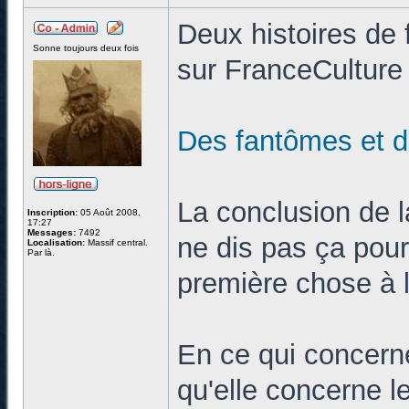
Deux histoires de
Sonne toujours deux fois
sur FranceCulture 
Des fantômes et
La conclusion de l
Inscription:
05 Août 2008,
17:27
Messages:
7492
ne dis pas ça pour
Localisation:
Massif central.
Par là.
première chose à l
En ce qui concerne
qu'elle concerne l