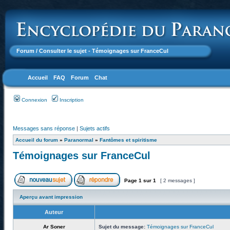
Forum
/ Consulter le sujet - Témoignages sur FranceCul
Accueil
FAQ
Forum
Chat
Connexion
Inscription
Messages sans réponse
|
Sujets actifs
Accueil du forum
»
Paranormal
»
Fantômes et spiritisme
Témoignages sur FranceCul
Page
1
sur
1
[ 2 messages ]
Aperçu avant impression
Auteur
Ar Soner
Sujet du message:
Témoignages sur FranceCul