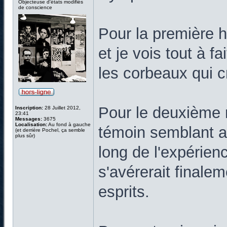
Objecteuse d'états modifiés
de conscience
Pour la première hi
et je vois tout à f
les corbeaux qui c
Pour le deuxième ré
Inscription:
28 Juillet 2012,
23:41
Messages:
3675
Localisation:
Au fond à gauche
témoin semblant a
(et derrière Pochel, ça semble
plus sûr)
long de l'expérienc
s'avérerait finale
esprits.