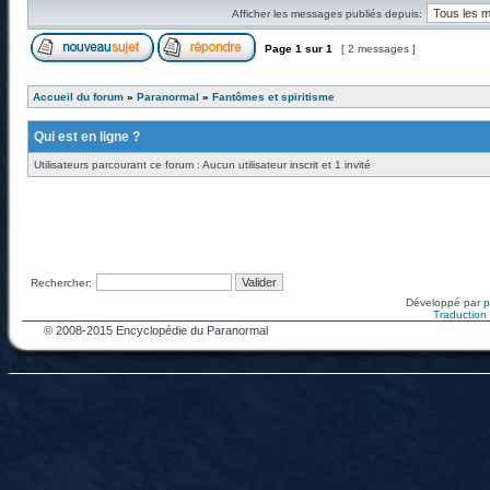
Afficher les messages publiés depuis:
Page
1
sur
1
[ 2 messages ]
Accueil du forum
»
Paranormal
»
Fantômes et spiritisme
Qui est en ligne ?
Utilisateurs parcourant ce forum : Aucun utilisateur inscrit et 1 invité
Rechercher:
Développé par
Traduction f
© 2008-2015 Encyclopédie du Paranormal