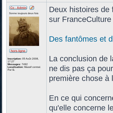
Deux histoires de
Sonne toujours deux fois
sur FranceCulture 
Des fantômes et
La conclusion de l
Inscription:
05 Août 2008,
17:27
Messages:
7492
ne dis pas ça pour
Localisation:
Massif central.
Par là.
première chose à l
En ce qui concerne
qu'elle concerne l