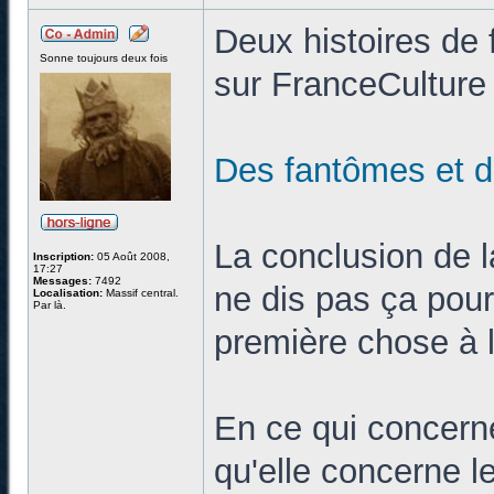
Deux histoires de
Sonne toujours deux fois
sur FranceCulture 
Des fantômes et
La conclusion de l
Inscription:
05 Août 2008,
17:27
Messages:
7492
ne dis pas ça pour
Localisation:
Massif central.
Par là.
première chose à l
En ce qui concerne
qu'elle concerne l