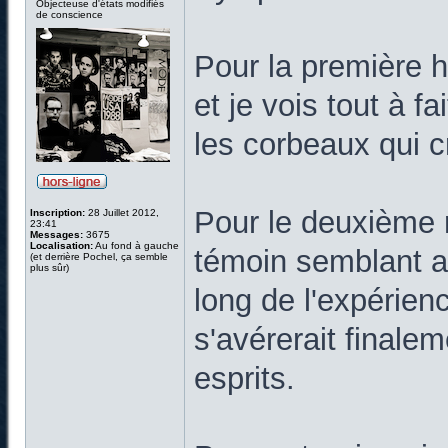
Objecteuse d'états modifiés
de conscience
Pour la première hi
et je vois tout à f
les corbeaux qui c
Pour le deuxième ré
Inscription:
28 Juillet 2012,
23:41
Messages:
3675
Localisation:
Au fond à gauche
témoin semblant a
(et derrière Pochel, ça semble
plus sûr)
long de l'expérienc
s'avérerait finale
esprits.