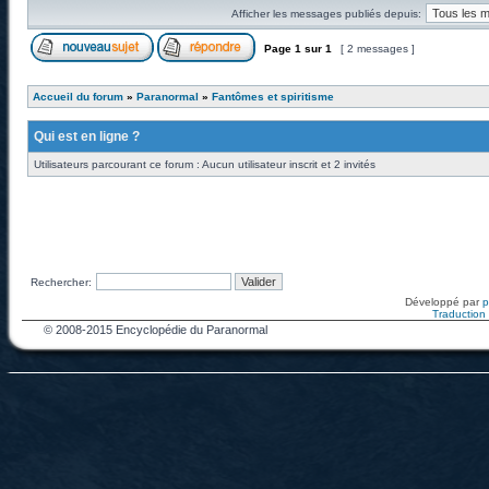
Afficher les messages publiés depuis:
Page
1
sur
1
[ 2 messages ]
Accueil du forum
»
Paranormal
»
Fantômes et spiritisme
Qui est en ligne ?
Utilisateurs parcourant ce forum : Aucun utilisateur inscrit et 2 invités
Rechercher:
Développé par
Traduction f
© 2008-2015 Encyclopédie du Paranormal