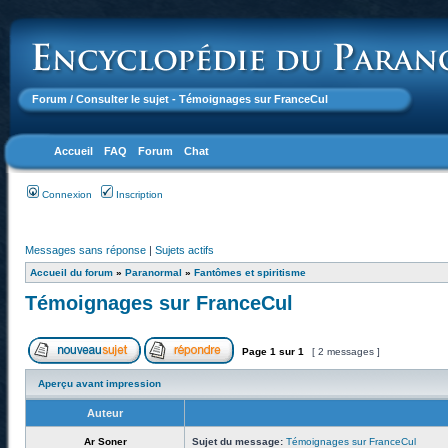
Forum
/ Consulter le sujet - Témoignages sur FranceCul
Accueil
FAQ
Forum
Chat
Connexion
Inscription
Messages sans réponse
|
Sujets actifs
Accueil du forum
»
Paranormal
»
Fantômes et spiritisme
Témoignages sur FranceCul
Page
1
sur
1
[ 2 messages ]
Aperçu avant impression
Auteur
Ar Soner
Sujet du message:
Témoignages sur FranceCul