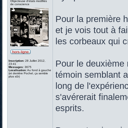
Objecteuse d'états modifiés
de conscience
Pour la première hi
et je vois tout à f
les corbeaux qui c
Pour le deuxième ré
Inscription:
28 Juillet 2012,
23:41
Messages:
3675
Localisation:
Au fond à gauche
témoin semblant a
(et derrière Pochel, ça semble
plus sûr)
long de l'expérienc
s'avérerait finale
esprits.