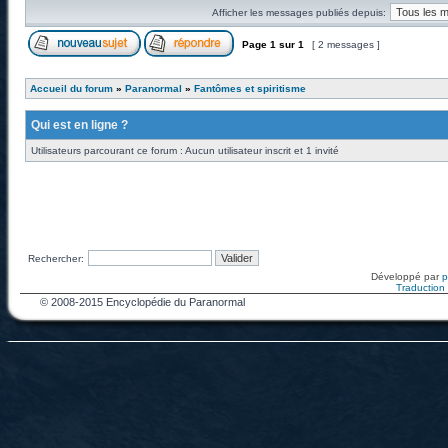
Afficher les messages publiés depuis:
Page
1
sur
1
[ 2 messages ]
Accueil du forum
»
Paranormal
»
Fantômes et spiritisme
Qui est en ligne ?
Utilisateurs parcourant ce forum : Aucun utilisateur inscrit et 1 invité
Rechercher:
Développé par
Traduction f
© 2008-2015 Encyclopédie du Paranormal