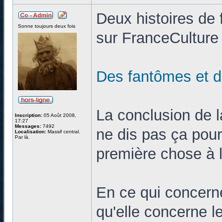
Deux histoires de
Sonne toujours deux fois
sur FranceCulture 
Des fantômes et
La conclusion de l
Inscription:
05 Août 2008,
17:27
Messages:
7492
ne dis pas ça pour
Localisation:
Massif central.
Par là.
première chose à l
En ce qui concerne
qu'elle concerne l