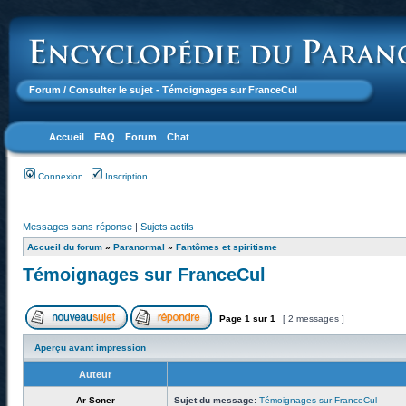
Forum
/ Consulter le sujet - Témoignages sur FranceCul
Accueil
FAQ
Forum
Chat
Connexion
Inscription
Messages sans réponse
|
Sujets actifs
Accueil du forum
»
Paranormal
»
Fantômes et spiritisme
Témoignages sur FranceCul
Page
1
sur
1
[ 2 messages ]
Aperçu avant impression
Auteur
Ar Soner
Sujet du message:
Témoignages sur FranceCul