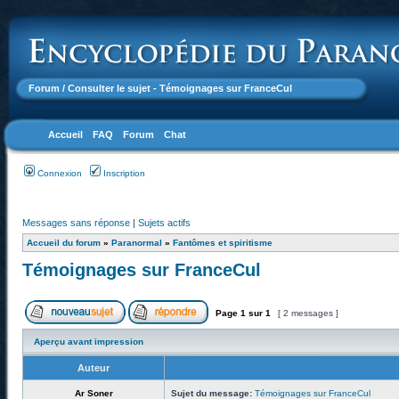
Forum
/ Consulter le sujet - Témoignages sur FranceCul
Accueil
FAQ
Forum
Chat
Connexion
Inscription
Messages sans réponse
|
Sujets actifs
Accueil du forum
»
Paranormal
»
Fantômes et spiritisme
Témoignages sur FranceCul
Page
1
sur
1
[ 2 messages ]
Aperçu avant impression
Auteur
Ar Soner
Sujet du message:
Témoignages sur FranceCul