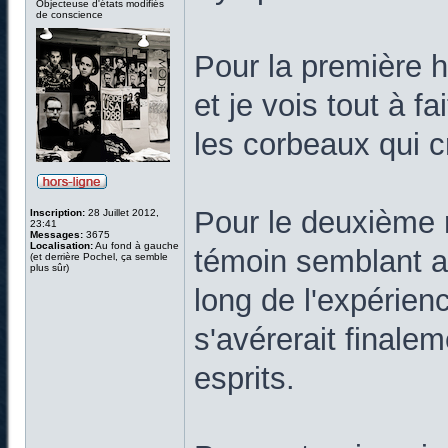
Objecteuse d'états modifiés
de conscience
Pour la première hi
et je vois tout à f
les corbeaux qui c
Pour le deuxième ré
Inscription:
28 Juillet 2012,
23:41
Messages:
3675
Localisation:
Au fond à gauche
témoin semblant a
(et derrière Pochel, ça semble
plus sûr)
long de l'expérienc
s'avérerait finale
esprits.