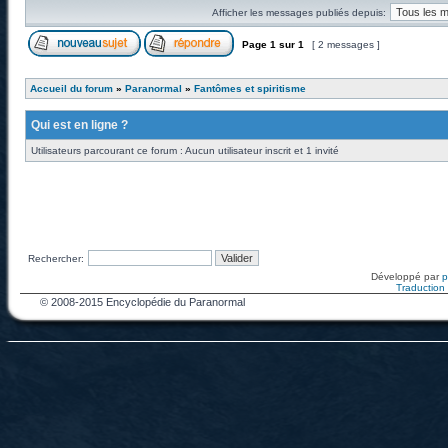
Afficher les messages publiés depuis:
Page
1
sur
1
[ 2 messages ]
Accueil du forum
»
Paranormal
»
Fantômes et spiritisme
Qui est en ligne ?
Utilisateurs parcourant ce forum : Aucun utilisateur inscrit et 1 invité
Rechercher:
Développé par
Traduction f
© 2008-2015 Encyclopédie du Paranormal