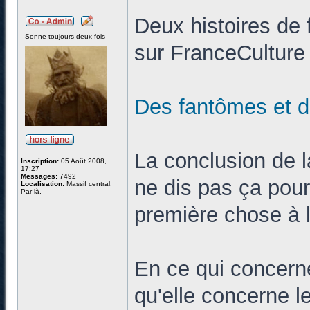
Deux histoires de
Sonne toujours deux fois
sur FranceCulture 
Des fantômes et
La conclusion de l
Inscription:
05 Août 2008,
17:27
Messages:
7492
ne dis pas ça pour
Localisation:
Massif central.
Par là.
première chose à l
En ce qui concerne
qu'elle concerne l