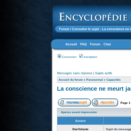
Forum
/ Consulter le sujet - La conscience ne 
Accueil
FAQ
Forum
Chat
Connexion
Inscription
Messages sans réponse
|
Sujets actifs
Accueil du forum
»
Paranormal
»
Capacités
La conscience ne meurt jam
Page
1
Aperçu avant impression
Auteur
StarVolante
Sujet du message