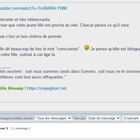
youtube.com/watch?v=Ts46WR4-YWM
récente et très intéressante.
nser que cette jeune fille est proche du réel. Chacun pense ce qu'il veut.
que c'est un bon shéma de pensée.
lle dit beaucoup de fois le mot "consciense"...
Je pense qu'elle est bilingue
cette fille, surtout à cet âge là.
_____
ités existent : soit nous sommes seuls dans l'univers, soit nous ne le somme
hèses sont tout aussi effrayantes."
ille Alowaip !
https://snipeghost.net
essages publiés depuis:
Trier par
sur
1
[ 1 message ]