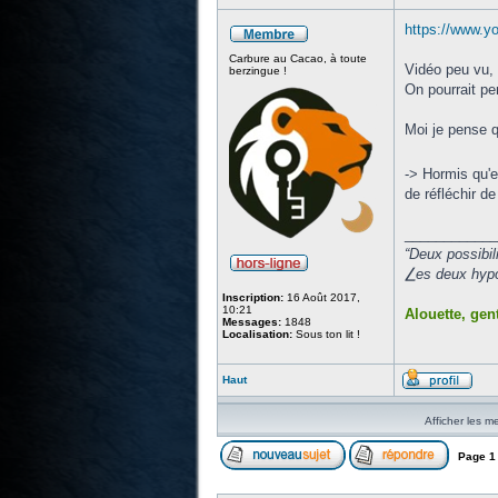
https://www.
Carbure au Cacao, à toute
Vidéo peu vu, 
berzingue !
On pourrait pe
Moi je pense 
-> Hormis qu'e
de réfléchir de 
____________
“Deux possibil
⎳es deux hypot
Inscription:
16 Août 2017,
10:21
Alouette, gent
Messages:
1848
Localisation:
Sous ton lit !
Haut
Afficher les m
Page
1