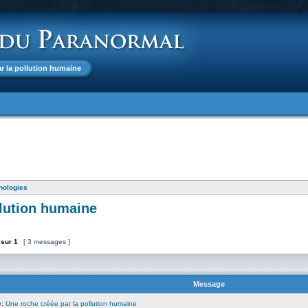
ar la pollution humaine
nologies
llution humaine
sur
1
[ 3 messages ]
Message
:
Une roche créée par la pollution humaine