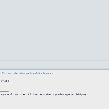
:
Re: Une roche créée par la pollution humaine
effet !
_____
ralysie du sommeil. Ou bien un orbe. »
(vieille sagesse zététique).