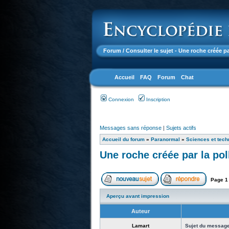
Forum
/ Consulter le sujet - Une roche créée p
Accueil
FAQ
Forum
Chat
Connexion
Inscription
Messages sans réponse
|
Sujets actifs
Accueil du forum
»
Paranormal
»
Sciences et tech
Une roche créée par la po
Page
1
Aperçu avant impression
Auteur
Lamart
Sujet du message