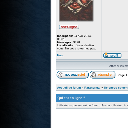
Inscription:
24 Avril 2014,
08:31
Messages:
3498
Localisation:
Juste derrière
vous. Ne vous retournez pas.
Haut
Afficher les m
Page
1
Accueil du forum
»
Paranormal
»
Sciences et tech
Qui est en ligne ?
Utilisateurs parcourant ce forum : Aucun utilisateur insc