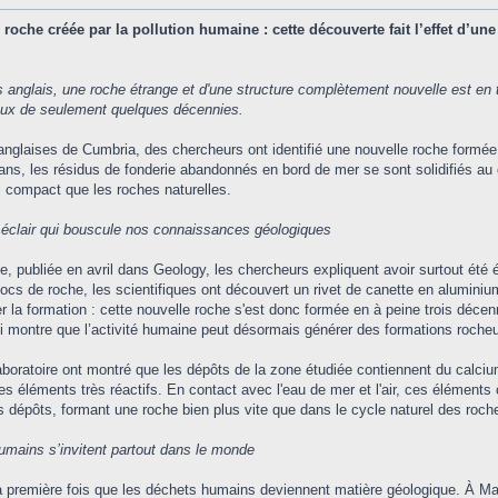
 roche créée par la pollution humaine : cette découverte fait l’effet d’un
s anglais, une roche étrange et d'une structure complètement nouvelle est en t
ieux de seulement quelques décennies.
anglaises de Cumbria, des chercheurs ont identifié une nouvelle roche formée..
ns, les résidus de fonderie abandonnés en bord de mer se sont solidifiés au co
 compact que les roches naturelles.
 éclair qui bouscule nos connaissances géologiques
e, publiée en avril dans Geology, les chercheurs expliquent avoir surtout ét
blocs de roche, les scientifiques ont découvert un rivet de canette en aluminium
r la formation : cette nouvelle roche s'est donc formée en à peine trois décenn
i montre que l’activité humaine peut désormais générer des formations rocheus
aboratoire ont montré que les dépôts de la zone étudiée contiennent du calci
 éléments très réactifs. En contact avec l'eau de mer et l'air, ces éléments
s dépôts, formant une roche bien plus vite que dans le cycle naturel des roch
mains s’invitent partout dans le monde
a première fois que les déchets humains deviennent matière géologique. À Mad