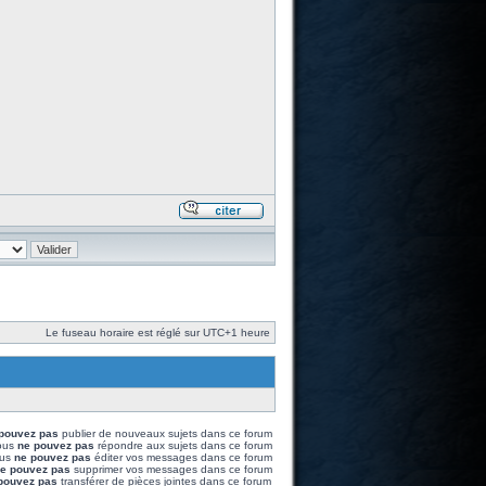
Le fuseau horaire est réglé sur UTC+1 heure
pouvez pas
publier de nouveaux sujets dans ce forum
ous
ne pouvez pas
répondre aux sujets dans ce forum
us
ne pouvez pas
éditer vos messages dans ce forum
e pouvez pas
supprimer vos messages dans ce forum
pouvez pas
transférer de pièces jointes dans ce forum