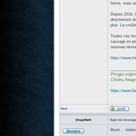
forme, mais un
Depuis 2016, l
directement dan
plus. La croût
Toutes ces for
sauvage en plu
nouveau témoin
https://www.fu
____________
Ph'nglui mglw'
Cthulhu fhtagn
https://www.fa
Haut
DragoMath
Sujet du message
Beuh.... Intér