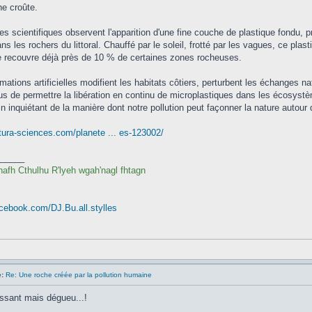
e croûte.
es scientifiques observent l'apparition d'une fine couche de plastique fondu, 
s les rochers du littoral. Chauffé par le soleil, frotté par les vagues, ce plas
e recouvre déjà près de 10 % de certaines zones rocheuses.
mations artificielles modifient les habitats côtiers, perturbent les échanges na
s de permettre la libération en continu de microplastiques dans les écosyst
 inquiétant de la manière dont notre pollution peut façonner la nature autour
tura-sciences.com/planete ... es-123002/
_____
nafh Cthulhu R'lyeh wgah'nagl fhtagn
cebook.com/DJ.Bu.all.stylles
:
Re: Une roche créée par la pollution humaine
essant mais dégueu...!