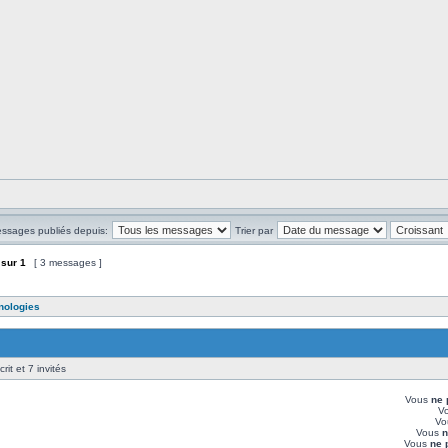
essages publiés depuis:
Trier par
sur
1
[ 3 messages ]
nologies
rit et 7 invités
Vous
ne 
V
Vo
Vous
n
Vous
ne 