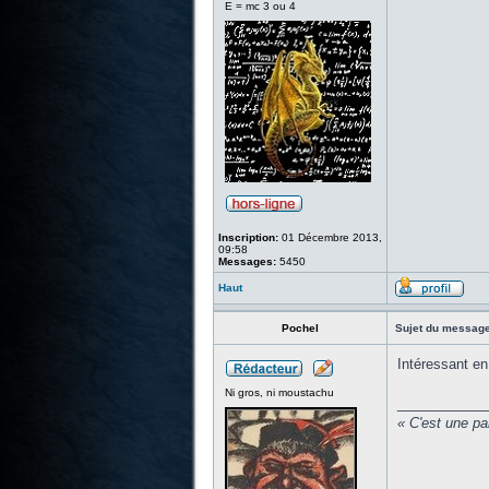
E = mc 3 ou 4
Inscription:
01 Décembre 2013,
09:58
Messages:
5450
Haut
Pochel
Sujet du message
Intéressant en 
Ni gros, ni moustachu
____________
« C'est une pa