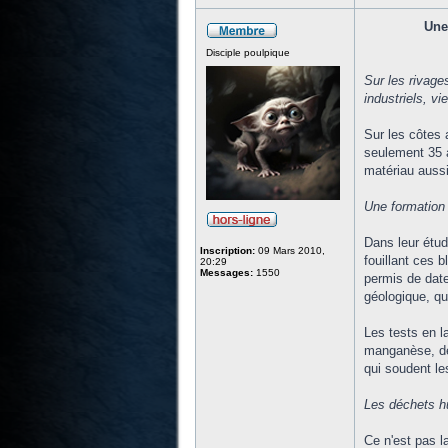
Une
Disciple poulpique
Sur les rivage
industriels, v
Sur les côtes 
seulement 35 a
matériau aussi
Une formation
Dans leur étud
Inscription:
09 Mars 2010,
fouillant ces 
20:29
Messages:
1550
permis de date
géologique, qu
Les tests en l
manganèse, des
qui soudent le
Les déchets hu
Ce n'est pas l