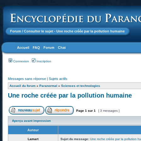
Forum
/ Consulter le sujet - Une roche créée par la pollution humaine
Accueil
FAQ
Forum
Chat
Connexion
Inscription
Messages sans réponse
|
Sujets actifs
Accueil du forum
»
Paranormal
»
Sciences et technologies
Une roche créée par la pollution humaine
Page
1
sur
1
[ 3 messages ]
Aperçu avant impression
Auteur
Lamart
Sujet du message:
Une roche créée par la pollution 