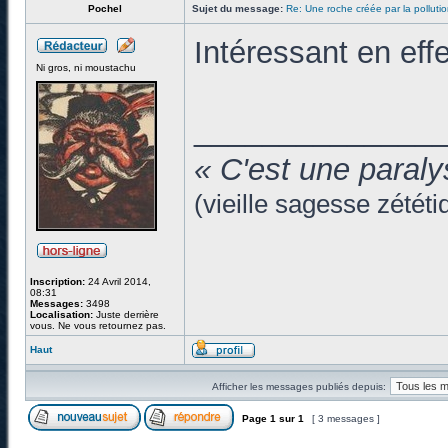
Pochel
Sujet du message:
Re: Une roche créée par la pollut
Intéressant en effe
Ni gros, ni moustachu
______________
« C'est une paraly
(vieille sagesse zététi
Inscription:
24 Avril 2014,
08:31
Messages:
3498
Localisation:
Juste derrière
vous. Ne vous retournez pas.
Haut
Afficher les messages publiés depuis:
Page
1
sur
1
[ 3 messages ]