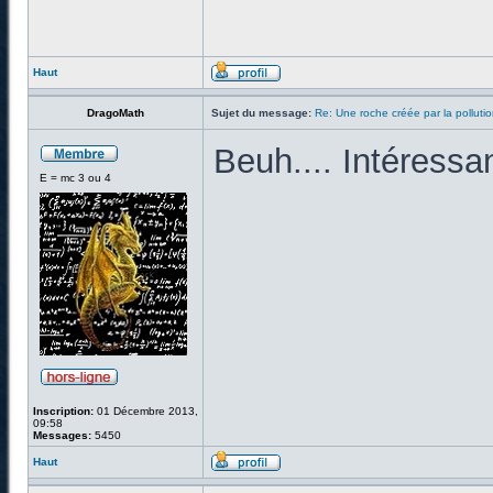
Haut
DragoMath
Sujet du message:
Re: Une roche créée par la pollut
Beuh.... Intéressa
E = mc 3 ou 4
Inscription:
01 Décembre 2013,
09:58
Messages:
5450
Haut